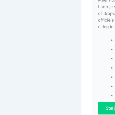
Loop je 
of drops
officiël
uitleg i
Stel