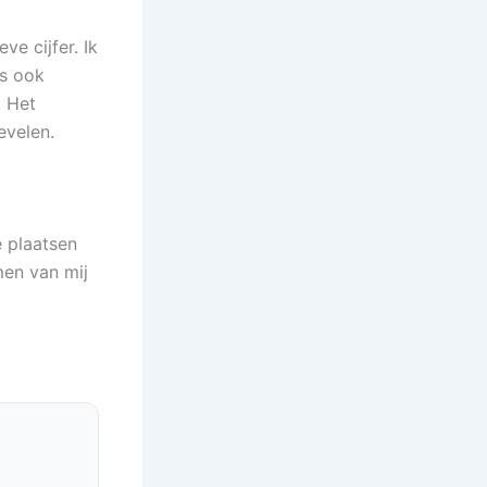
ve cijfer. Ik
is ook
. Het
evelen.
e plaatsen
men van mij