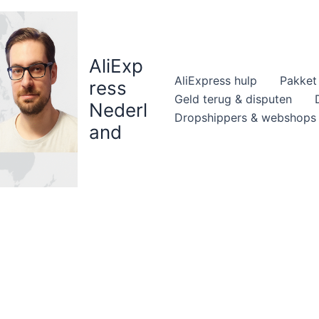
AliExp
AliExpress hulp
Pakket 
ress
Geld terug & disputen
Nederl
Dropshippers & webshops
and