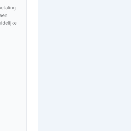
betaling
geen
idelijke