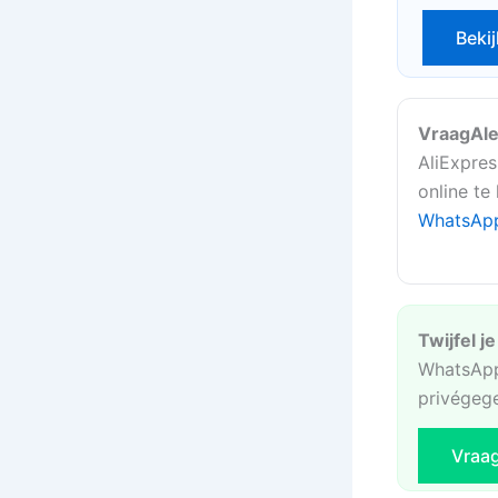
Bekij
VraagAle
AliExpres
online te
WhatsAp
Twijfel j
WhatsApp
privégeg
Vraa