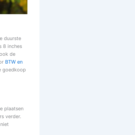
De duurste
s 8 inches
 ook de
oor
BTW en
de goedkoop
te plaatsen
rs verder.
niet