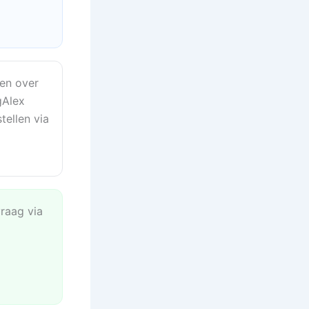
en over
gAlex
tellen via
vraag via