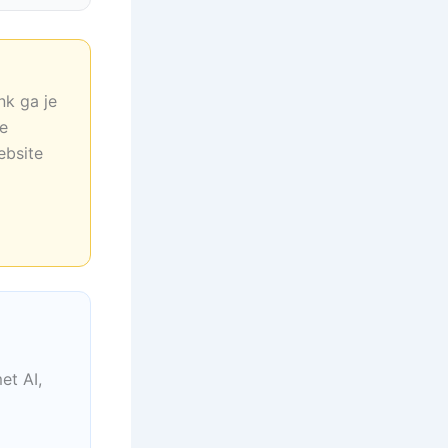
nk ga je
ne
ebsite
et AI,