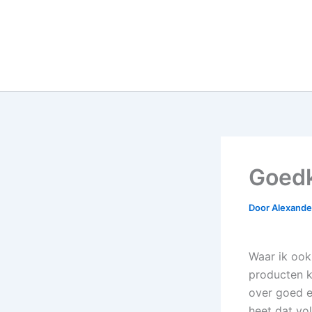
Goedk
Door
Alexander
Waar ik ook
producten ka
over goed e
heet dat vol