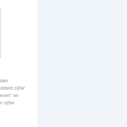
rden
deld cijfer
reven” en
 cijfer