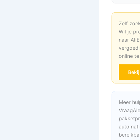
Zelf zoe
Wil je pr
naar AliE
vergoedi
online t
Beki
Meer hul
VraagAle
pakketpr
automati
bereikba