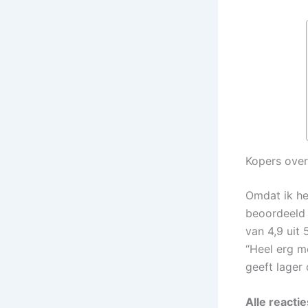
Kopers ove
Omdat ik he
beoordeeld 
van 4,9 uit 
“Heel erg mo
geeft lager 
Alle reacti