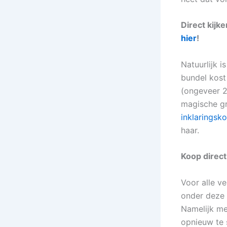
Direct kijk
hier
!
Natuurlijk i
bundel kost
(ongeveer 2
magische g
inklaringsk
haar.
Koop direc
Voor alle ve
onder deze 
Namelijk me
opnieuw te s