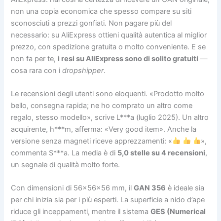
non una copia economica che spesso compare su siti
sconosciuti a prezzi gonfiati. Non pagare più del
necessario: su AliExpress ottieni qualità autentica al miglior
prezzo, con spedizione gratuita o molto conveniente. E se
non fa per te,
i resi su AliExpress sono di solito gratuiti
—
cosa rara con i
dropshipper
.
Le recensioni degli utenti sono eloquenti. «Prodotto molto
bello, consegna rapida; ne ho comprato un altro come
regalo, stesso modello», scrive L***a (luglio 2025). Un altro
acquirente, h***m, afferma: «Very good item». Anche la
versione senza magneti riceve apprezzamenti: «
»,
commenta S***a. La media è di
5,0 stelle su 4 recensioni
,
un segnale di qualità molto forte.
Con dimensioni di 56×56×56 mm, il
GAN 356
è ideale sia
per chi inizia sia per i più esperti. La superficie a nido d’ape
riduce gli inceppamenti, mentre il sistema
GES (Numerical