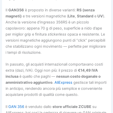
Il
GAN356
è proposto in diverse varianti:
RS (senza
magneti)
e tre versioni magnetiche (
Lite
,
Standard
e
UV
).
Anche la versione d’ingresso 356RS è un piccolo
capolavoro: appena 70 g di peso, superficie a nido d’ape
per miglior grip e finitura
stickerless
opaca e resistente. Le
versioni magnetiche aggiungono punti di “click” percepibili
che stabilizzano ogni movimento — perfette per migliorare
i tempi di risoluzione.
In passato, gli acquisti internazionali comportavano costi
extra (dazi, IVA). Oggi non più: il prezzo di
€14,49 IVA
inclusa
è quello che paghi —
nessun costo doganale o
amministrativo aggiuntivo
.
AliExpress
gestisce tali importi
in anticipo, rendendo ancora più semplice e conveniente
acquistare prodotti di qualità come questo.
Il
GAN 356
è venduto dallo
store ufficiale ZCUBE
su
AliExpress: hai così la certezza di ricevere un GAN originale,