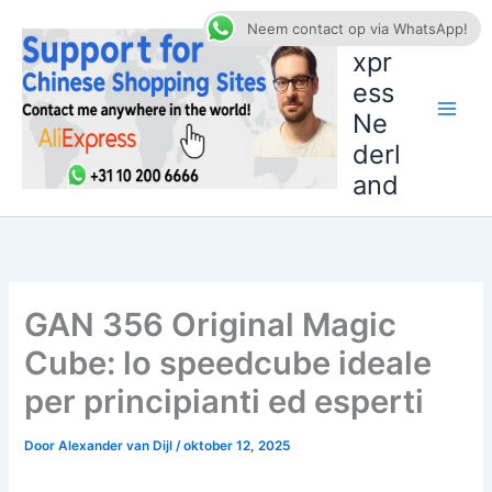
Ga
AliE
Neem contact op via WhatsApp!
naar
xpr
de
ess
inhoud
Ne
derl
and
GAN 356 Original Magic
Cube: lo speedcube ideale
per principianti ed esperti
Door
Alexander van Dijl
/
oktober 12, 2025