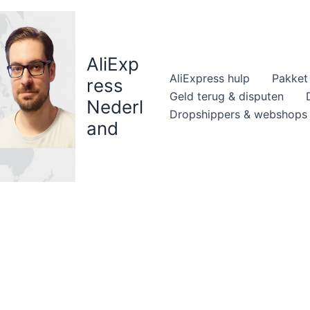
AliExp
AliExpress hulp
Pakket 
ress
Geld terug & disputen
Nederl
Dropshippers & webshops
and