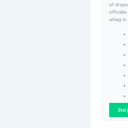
of drops
officiël
uitleg i
Stel