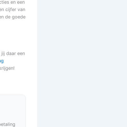
cties en een
n cijfer van
d en de goede
jij daar een
ag
rijgen!
betaling