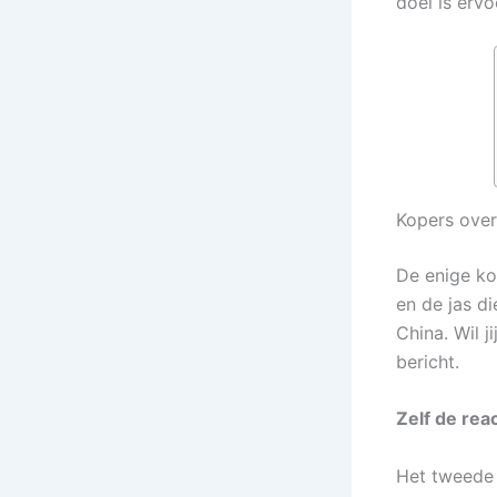
doel is ervo
Kopers over
De enige kop
en de jas di
China. Wil j
bericht.
Zelf de rea
Het tweede 