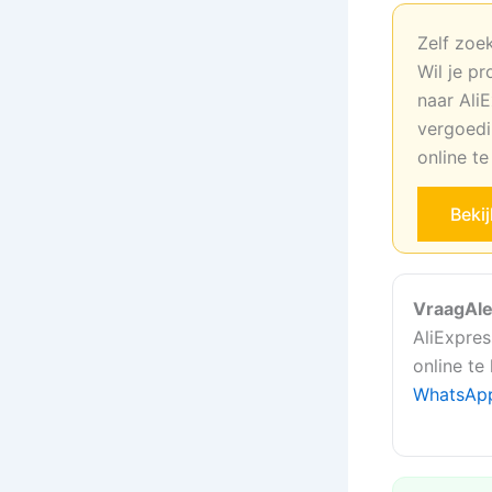
Zelf zoe
Wil je pr
naar AliE
vergoedi
online t
Beki
VraagAle
AliExpres
online te
WhatsAp