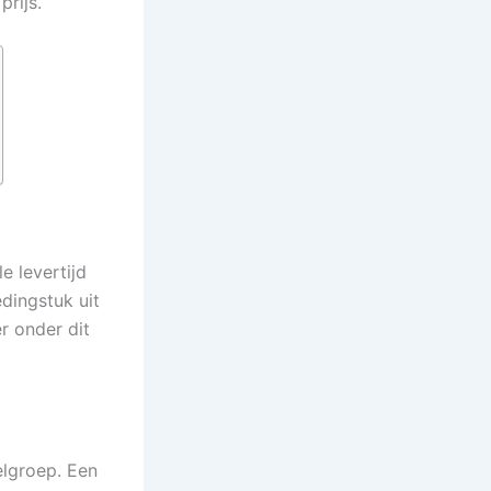
prijs.
e levertijd
edingstuk uit
r onder dit
elgroep. Een