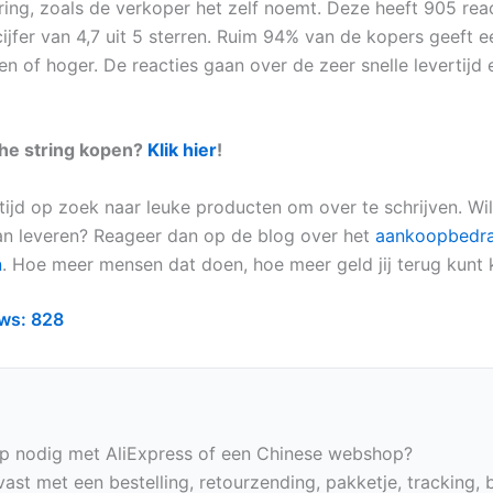
tring, zoals de verkoper het zelf noemt. Deze heeft 905 rea
jfer van 4,7 uit 5 sterren. Ruim 94% van de kopers geeft ee
ren of hoger. De reacties gaan over de zeer snelle levertij
che string kopen?
Klik hier
!
tijd op zoek naar leuke producten om over te schrijven. Wil 
an leveren? Reageer dan op de blog over het
aankoopbedr
n
. Hoe meer mensen dat doen, hoe meer geld jij terug kunt k
ws:
828
p nodig met AliExpress of een Chinese webshop?
vast met een bestelling, retourzending, pakketje, tracking, 