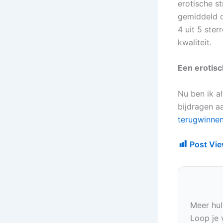
erotische s
gemiddeld ci
4 uit 5 ster
kwaliteit.
Een erotis
Nu ben ik al
bijdragen a
terugwinne
Post Vie
Meer hul
Loop je 