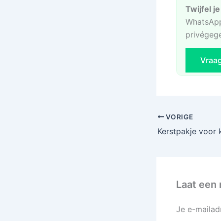
Twijfel j
WhatsApp
privégeg
Vraa
VORIGE
Kerstpakje voor 
Laat een 
Je e-mailad