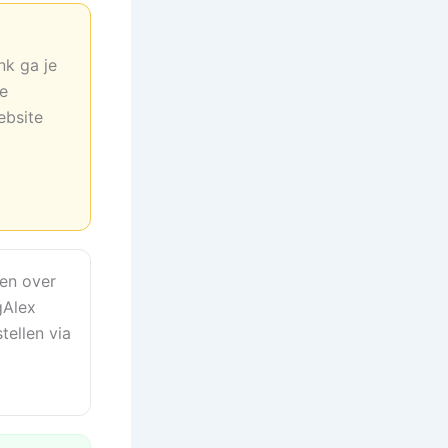
nk ga je
ne
ebsite
en over
gAlex
tellen via