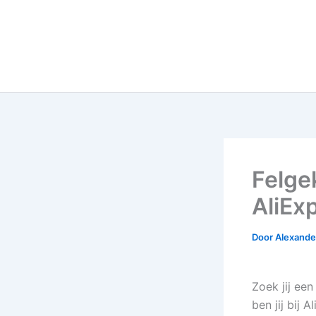
Felge
AliEx
Door
Alexander
Zoek jij een
ben jij bij 