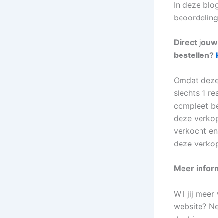
In deze blo
beoordeling
Direct jouw
bestellen?
Omdat deze 
slechts 1 re
compleet be
deze verkop
verkocht en 
deze verkop
Meer inform
Wil jij mee
website? N