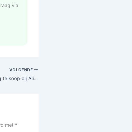
vraag via
VOLGENDE
Esigaret voordelig te koop bij AliExpress
erd met
*