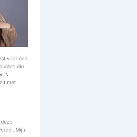
 zal voor een
ducten die
r is
 zit met
p deze
verder. Mijn