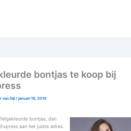
kleurde bontjas te koop bij
press
 van Dijl
/
januari 18, 2019
 felgekleurde bontjas, dan
AliExpress aan het juiste adres.