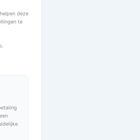
j helpen deze
llingen te
p.
betaling
geen
idelijke