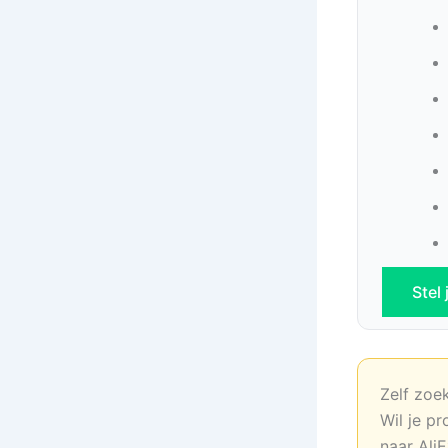
Stel
Zelf zoe
Wil je pr
naar AliE