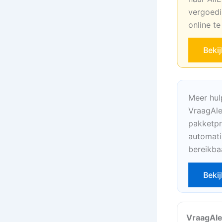
vergoedi
online t
Beki
Meer hul
VraagAle
pakketpr
automati
bereikba
Bekij
VraagAle