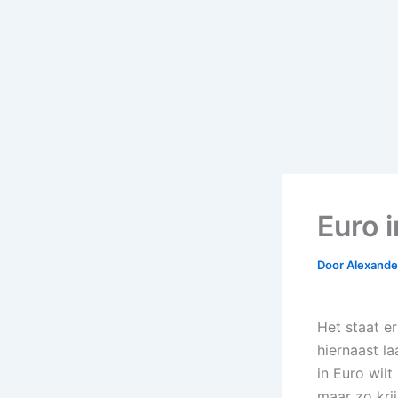
Euro i
Door
Alexander
Het staat e
hiernaast la
in Euro wilt 
maar zo krij