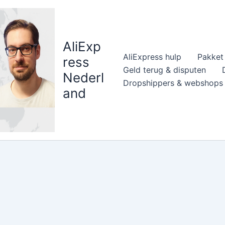
AliExp
AliExpress hulp
Pakket 
ress
Geld terug & disputen
Nederl
Dropshippers & webshops
and