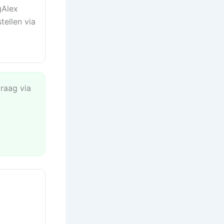
gAlex
tellen via
vraag via