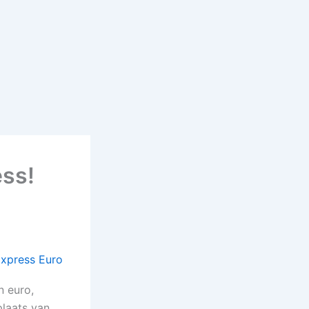
ess!
in euro,
 plaats van