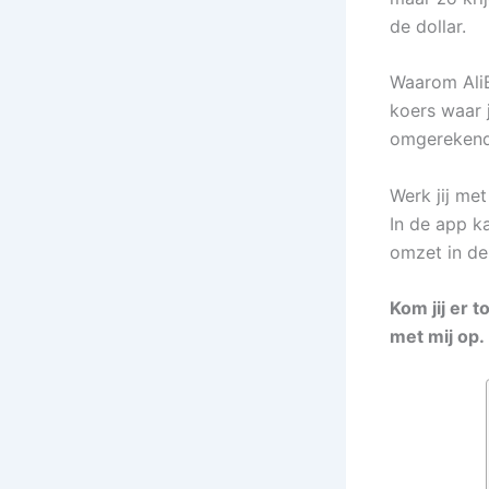
de dollar.
Waarom AliE
koers waar 
omgerekend 
Werk jij me
In de app k
omzet in de
Kom jij er 
met mij op.