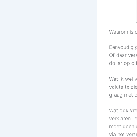
Waarom is d
Eenvoudig g
Of daar ver
dollar op d
Wat ik wel 
valuta te zi
graag met o
Wat ook vree
verklaren, 
moet doen o
via het ver