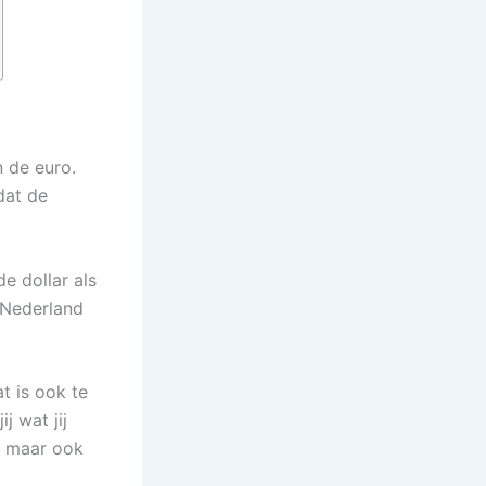
 de euro.
dat de
e dollar als
n Nederland
t is ook te
ij wat jij
, maar ook