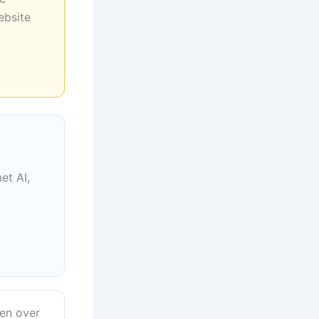
ebsite
et AI,
en over