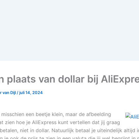
n plaats van dollar bij AliExpr
 van Dijl
/
juli 14, 2024
r misschien een beetje klein, maar de afbeelding
at zien hoe je AliExpress kunt vertellen dat jij graag
betalen, niet in dollar. Natuurlijk betaal je uiteindelijk altijd 
g je ook de prijs te zien in een valuta die jij wel begrijpt in