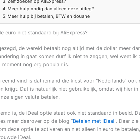
Zelf zoeken op AliExpress?
Meer hulp nodig dan alleen deze uitleg?
Meer hulp bij betalen, BTW en douane
e euro niet standaard bij AliExpress?
ezegd, de wereld betaalt nog altijd met de dollar meer dan
andering in gaat komen durf ik niet te zeggen, wel weet ik 
it moment nog erg populair is.
vreemd vind is dat iemand die kiest voor “Nederlands” ook d
en krijgt. Dat is natuurlijk niet gebruikelijk, omdat wij hier i
nze eigen valuta betalen.
md is, de iDeal optie staat ook niet standaard in beeld. Da
lees meer daarover op de blog “
Betalen met iDeal
“. Daar zie j
m deze optie te activeren en niet alleen in euro te betalen
trouwde iDeal.