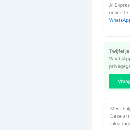
AliExpres
online te
WhatsAp
Twijfel j
WhatsApp
privégeg
Vraa
Meer hul
Deze art
inklaring