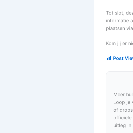
Tot slot, de
informatie 
plaatsen vi
Kom jij er 
Post Vie
Meer hul
Loop je 
of drops
officiël
uitleg i