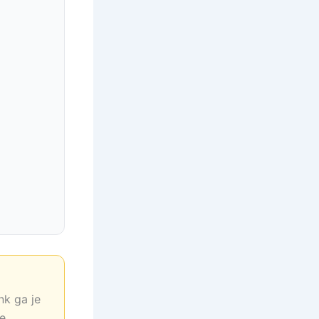
nk ga je
ne