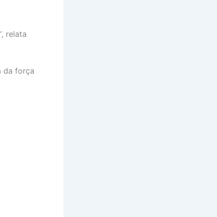
.
”
, relata
a da força