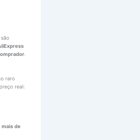
 são
AliExpress
comprador
.
go raro
reço real:
 mais de