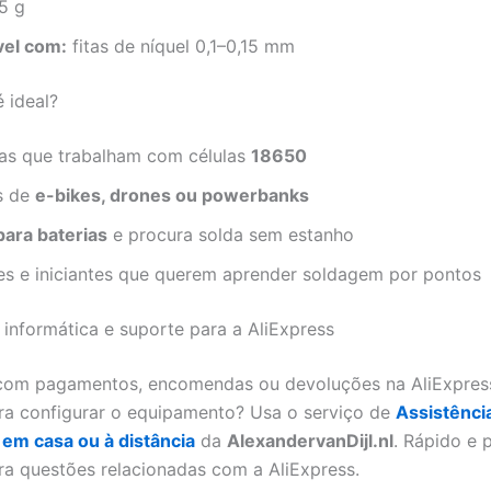
5 g
el com:
fitas de níquel 0,1–0,15 mm
 ideal?
tas que trabalham com células
18650
s de
e-bikes, drones ou powerbanks
para baterias
e procura solda sem estanho
es e iniciantes que querem aprender soldagem por pontos
a informática e suporte para a AliExpress
com pagamentos, encomendas ou devoluções na AliExpress
ra configurar o equipamento? Usa o serviço de
Assistênci
 em casa ou à distância
da
AlexandervanDijl.nl
. Rápido e 
ara questões relacionadas com a AliExpress.