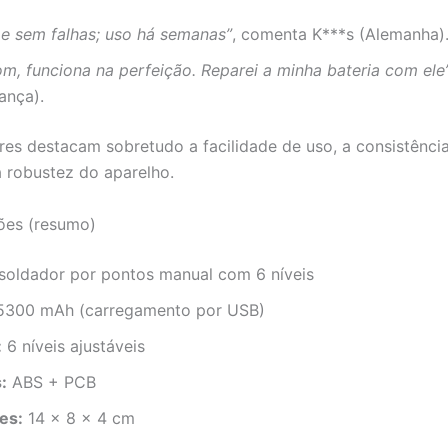
 e sem falhas; uso há semanas”
, comenta K***s (Alemanha)
m, funciona na perfeição. Reparei a minha bateria com ele
ança).
ores destacam sobretudo a facilidade de uso, a consistênci
a robustez do aparelho.
ões (resumo)
soldador por pontos manual com 6 níveis
300 mAh (carregamento por USB)
:
6 níveis ajustáveis
:
ABS + PCB
es:
14 × 8 × 4 cm