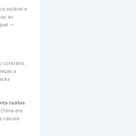
ca estável e
ças ao
íquel —
 contrário.
meças a
packs
nta custos
 China era
 calcula