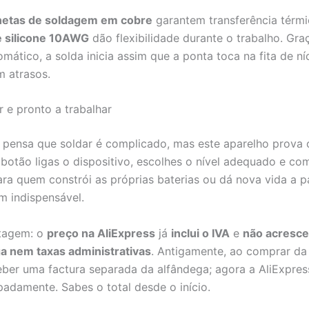
netas de soldagem em cobre
garantem transferência térmi
e silicone 10AWG
dão flexibilidade durante o trabalho. Gra
omático, a solda inicia assim que a ponta toca na fita de n
m atrasos.
r e pronto a trabalhar
 pensa que soldar é complicado, mas este aparelho prova o
otão ligas o dispositivo, escolhes o nível adequado e co
Para quem constrói as próprias baterias ou dá nova vida a 
um indispensável.
tagem: o
preço na AliExpress
já
inclui o IVA
e
não acresce
a nem taxas administrativas
. Antigamente, ao comprar da
er uma factura separada da alfândega; agora a AliExpress
padamente. Sabes o total desde o início.