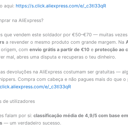
o aqui:
https://s.click.aliexpress.com/e/_c3tl33qR
prar na AliExpress?
es que vendem este soldador por €50–€70 — muitas vezes
rs
a revender o mesmo produto com grande margem. Na
 origem, com
envio grátis a partir de €10
e
protecção ao 
rer mal, abres uma disputa e recuperas o teu dinheiro.
 as devoluções na AliExpress costumam ser gratuitas — al
hippers. Compra com cabeça e não pagues mais do que o p
.click.aliexpress.com/e/_c3tl33qR
s de utilizadores
es falam por si:
classificação média de 4,9/5 com base em
s
— um verdadeiro sucesso.