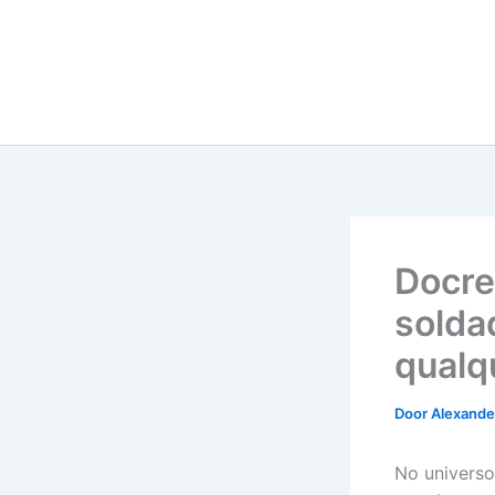
Docre
solda
qualq
Door
Alexander
No universo