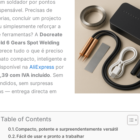
 um soldador por pontos
ispensável. Precisas de
rias, concluir um projecto
 simplesmente reforçar a
e ferramentas? A
Docreate
ld 6 Gears Spot Welding
erece tudo o que é preciso
to compacto, inteligente e
Disponível na
AliExpress
por
,39 com IVA incluído
. Sem
ndidos, sem surpresas
as — entrega directa em
Table of Contents
Compacto, potente e surpreendentemente versátil
Fácil de usar e pronto a trabalhar