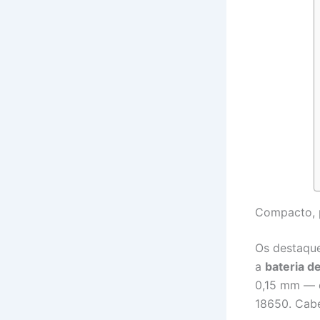
Compacto, p
Os destaqu
a
bateria 
0,15 mm — e
18650. Cab