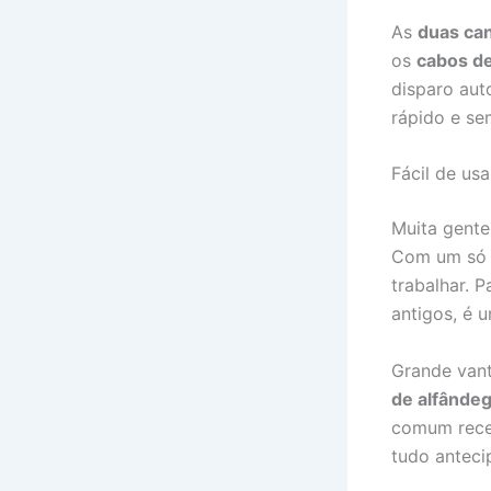
As
duas ca
os
cabos d
disparo aut
rápido e se
Fácil de usa
Muita gente
Com um só b
trabalhar. 
antigos, é 
Grande van
de alfândeg
comum receb
tudo anteci