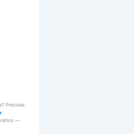
? Precisas
a
prático —