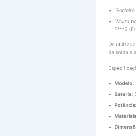
“Perfeito
“Muito bo
F***S (Fr
Os utilizad
de solda e 
Especificaç
Modelo:
Bateria:
5
Potência
Materiais
Dimensõ