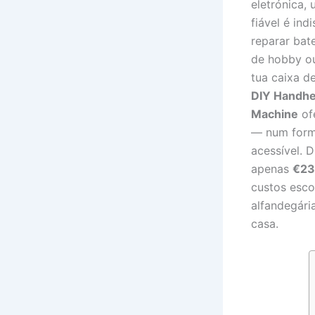
eletrónica,
fiável é ind
reparar bate
de hobby ou
tua caixa d
DIY Handhe
Machine
of
— num forma
acessível. 
apenas
€23
custos esco
alfandegári
casa.