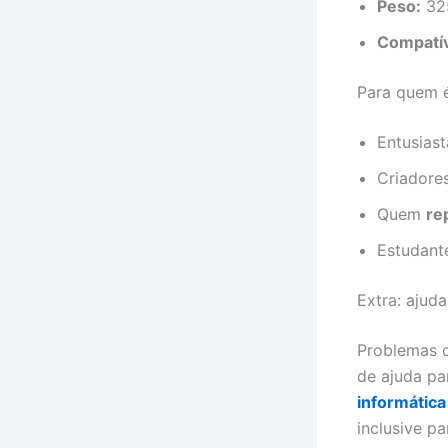
Peso:
32
Compatív
Para quem é
Entusias
Criadore
Quem
re
Estudant
Extra: ajud
Problemas 
de ajuda pa
informática
inclusive p