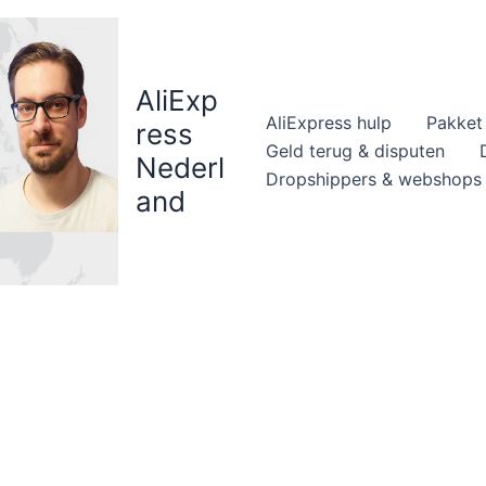
AliExp
AliExpress hulp
Pakket 
ress
Geld terug & disputen
Nederl
Dropshippers & webshops
and