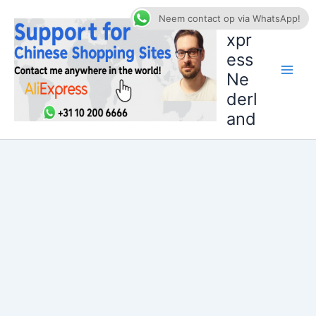
Ga
AliE
Neem contact op via WhatsApp!
naar
xpr
de
ess
inhoud
Ne
derl
and