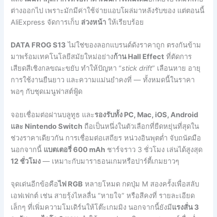
ต่างออกไป เพราะมักมีค่าใช้จ่ายแอบโผล่มาหลังรับของ แต่ตอนนี้
AliExpress จัดการเก็บ
ล่วงหน้า
ให้เรียบร้อย
DATA FROG S13
ไม่ใช่ของลอกแบรนด์ดังราคาถูก ตรงกันข้าม
มาพร้อมเทคโนโลยีสมัยใหม่อย่าง
ก้าน Hall Effect
ที่ตัดการ
เสียดสีเชิงกลขณะขยับ ทำให้ปัญหา “
stick drift
” เลือนหาย อายุ
การใช้งานยืนยาว และความแม่นยำคงที่ — ทั้งหมดนี้ในราคา
พอๆ กับชุดเมนูฟาสต์ฟู้ด
จอยเชื่อมต่อผ่านบลูทูธ และ
รองรับทั้ง PC, Mac, iOS, Android
และ Nintendo Switch
ถือเป็นหนึ่งในตัวเลือกที่ยืดหยุ่นที่สุดใน
ช่วงราคาเดียวกัน การเชื่อมต่อเสถียร หน่วงอินพุตต่ำ จับถนัดมือ
นอกจากนี้
แบตเตอรี่ 600 mAh
ชาร์จราว 3 ชั่วโมง เล่นได้สูงสุด
12 ชั่วโมง
— เหมาะกับมาราธอนเกมหรือปาร์ตี้เกมยาวๆ
จุดเด่นอีกข้อคือ
ไฟ RGB
หลายโหมด กดปุ่ม M สองครั้งเพื่อสลับ
เอฟเฟกต์ เช่น สายรุ้งไหลลื่น “หายใจ” หรือสีคงที่ รายละเอียด
เล็กๆ ที่เพิ่มความโมเดิร์นให้โต๊ะเกมมิง นอกจากนี้ยังมี
แรงสั่น 3