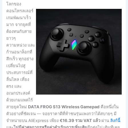
โลกของ
คอนโทรลเลอร์
เกมพัฒนาเร็ว
มาก จากยุคที่
ต้องทนกับสาย
ยาวๆ
ความหน่วง และ
ก้านอนาล็อกที่
สึกเร็ว ทุกอย่าง
เปลี่ยนไปสู่
ประสบการณ์ที่
ลื่นไหล เที่ยง
ตรง และ
อเนกประสงค์
ด้วยเกมแพดไร้
สายยุคใหม่
DATA FROG S13 Wireless Gamepad
คือหนึ่งใน
ตัวอย่างที่ชัดเจน — จอยราคาดีที่ท้าชนรุ่นแพงกว่าได้สบายๆ มี
จำหน่ายบน AliExpress เพียง
€16.39 รวม VAT แล้ว
ผ่าน
ลิงก์นี้
และ
ไม่มีค่าศุลกากรหรือค่าดำเนินการเพิ่มเติม
อีกต่อไป เดิมทีเคย