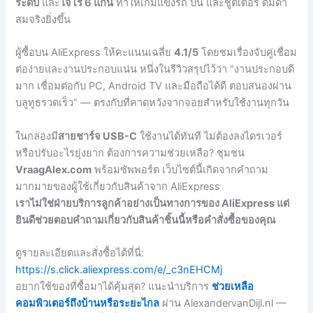
ระดับ
และ
ไจโร 6 แกน
ทำให้เกมแข่งรถ บิน และชูตเตอร์ ดื่มด่ำ
สมจริงยิ่งขึ้น
ผู้ซื้อบน AliExpress ให้คะแนนเฉลี่ย
4.1/5
โดยชมเรื่องจับคู่เชื่อม
ต่อง่ายและงานประกอบแน่น หนึ่งในรีวิวสรุปไว้ว่า “งานประกอบดี
มาก เชื่อมต่อกับ PC, Android TV และมือถือได้ดี ตอบสนองผ่าน
บลูทูธรวดเร็ว” — ตรงกับที่คาดหวังจากจอยสำหรับใช้งานทุกวัน
ในกล่องมี
สายชาร์จ USB-C
ใช้งานได้ทันที ไม่ต้องลงไดรเวอร์
หรือปรับอะไรยุ่งยาก ต้องการความช่วยเหลือ? ชุมชน
VraagAlex.com
พร้อมซัพพอร์ต เว็บไซต์นี้เกิดจากคำถาม
มากมายของผู้ใช้เกี่ยวกับสินค้าจาก AliExpress
เราไม่ใช่ฝ่ายบริการลูกค้าอย่างเป็นทางการของ AliExpress แต่
ยินดีช่วยตอบคำถามเกี่ยวกับสินค้าชิ้นนี้หรือคำสั่งซื้อของคุณ
ดูรายละเอียดและสั่งซื้อได้ที่นี่:
https://s.click.aliexpress.com/e/_c3nEHCMj
อยากใช้ของที่ซื้อมาได้คุ้มสุด? แนะนำบริการ
ช่วยเหลือ
คอมพิวเตอร์ถึงบ้านหรือระยะไกล
ผ่าน AlexandervanDijl.nl —