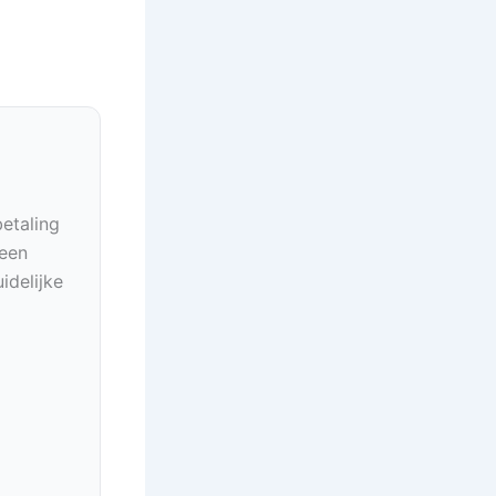
betaling
geen
idelijke