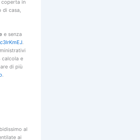
 coperta in
o di casa,
e
e senza
/_c3lrKmEJ
.
inistrativi
 calcola e
gare di più
o
.
rbidissimo al
ntilate ai