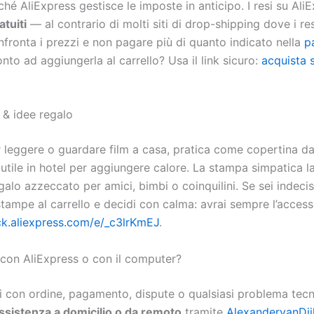
erché AliExpress gestisce le imposte in anticipo. I resi su Al
atuiti
— al contrario di molti siti di drop-shipping dove i r
nfronta i prezzi e non pagare più di quanto indicato nella
p
onto ad aggiungerla al carrello? Usa il link sicuro:
acquista 
 & idee regalo
r leggere o guardare film a casa, pratica come copertina d
utile in hotel per aggiungere calore. La stampa simpatica l
alo azzeccato per amici, bimbi o coinquilini. Se sei indeci
tampe al carrello e decidi con calma: avrai sempre l’access
ick.aliexpress.com/e/_c3lrKmEJ
.
 con AliExpress o con il computer?
hi con ordine, pagamento, dispute o qualsiasi problema tecn
ssistenza a domicilio o da remoto
tramite
AlexandervanDij