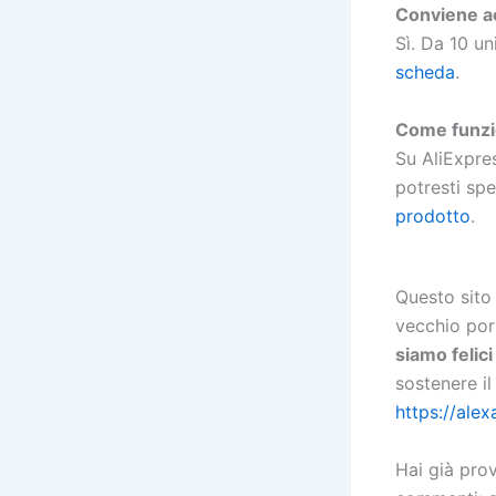
Conviene ac
Sì. Da 10 u
scheda
.
Come funzio
Su AliExpr
potresti sp
prodotto
.
Questo sito
vecchio por
siamo felic
sostenere il
https://alex
Hai già pro