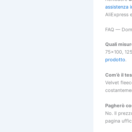
assistenza 
AliExpress e
FAQ — Doma
Quali misur
75×100, 125
prodotto
.
Com’è il te
Velvet fleec
costantemen
Pagherò cos
No. Il prez
pagina uffic