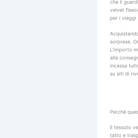
che li guard
velvet flee
per i viaggi
Acquistando
sorprese. Or
L’importo 
alla conseg
incassa tutt
su siti di ri
Perché ques
Il tessuto v
tatto e tra