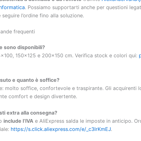
informatica
. Possiamo supportarti anche per questioni lega
 seguire l’ordine fino alla soluzione.
nde frequenti
e sono disponibili?
×100, 150×125 e 200×150 cm. Verifica stock e colori qui:
ssuto e quanto è soffice?
e: molto soffice, confortevole e traspirante. Gli acquirenti 
te comfort e design divertente.
ti extra alla consegna?
zo
include l’IVA
e AliExpress salda le imposte in anticipo. Or
iale:
https://s.click.aliexpress.com/e/_c3lrKmEJ
.