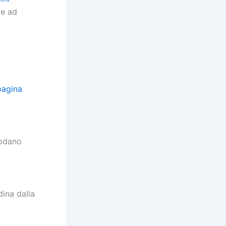
te ad
pagina
lodano
dina dalla