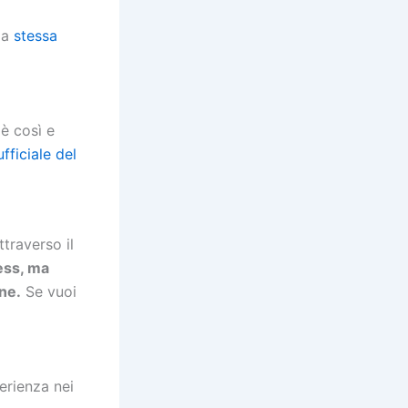
la
stessa
 è così e
ufficiale del
traverso il
ress, ma
ne.
Se vuoi
erienza nei