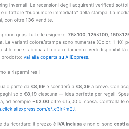
ng invernali. Le recensioni degli acquirenti verificati sotto
e il fattore “buonumore immediato” della stampa. La medi
i, con oltre
136
vendite.
oprono quasi tutte le esigenze:
75×100
,
125×100
,
150×12
m
. Le varianti colore/stampa sono numerate (Color: 1–10) p
o stile che si abbina al tuo arredamento. Vedi disponibilità 
a prodotto:
vai alla coperta su AliExpress
.
mo e risparmi reali
ttuale parte da
€8,69
e scenderà a
€8,39
a breve. Con acqu
 paghi solo
€8,19
ciascuna — idea perfetta per regali. Spes
ra, ad esempio
−€2,00
oltre €15,00 di spesa. Controlla le o
/s.click.aliexpress.com/e/_c3lrKmEJ
.
e da ricordare: il prezzo è
IVA inclusa
e non ci sono
costi 