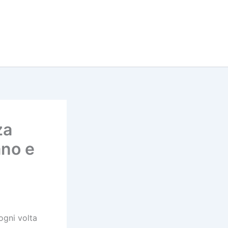
za
ano e
ogni volta