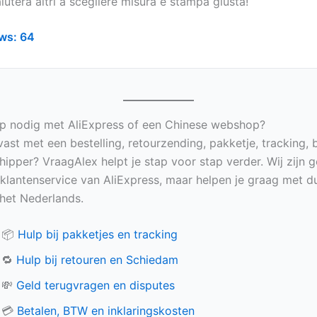
uterà altri a scegliere misura e stampa giusta!
ws:
64
p nodig met AliExpress of een Chinese webshop?
vast met een bestelling, retourzending, pakketje, tracking, 
hipper? VraagAlex helpt je stap voor stap verder. Wij zijn 
e klantenservice van AliExpress, maar helpen je graag met du
n het Nederlands.
📦
Hulp bij pakketjes en tracking
🔁
Hulp bij retouren en Schiedam
💸
Geld terugvragen en disputes
💳
Betalen, BTW en inklaringskosten