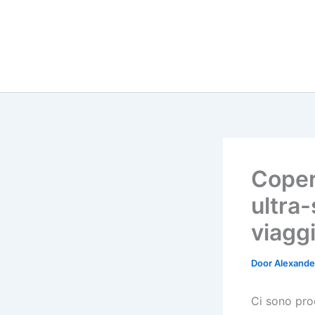
Coper
ultra
viagg
Door
Alexander
Ci sono prod