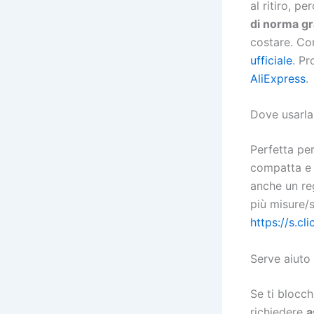
al ritiro, p
di norma gr
costare. Co
ufficiale
. Pr
AliExpress
.
Dove usarla
Perfetta pe
compatta e 
anche un reg
più misure/s
https://s.cl
Serve aiuto
Se ti blocc
richiedere
a