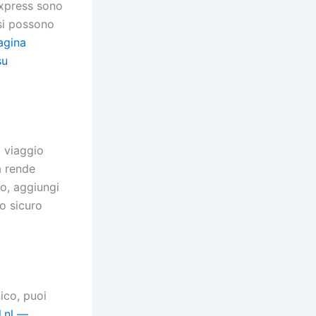
iExpress sono
esi possono
agina
su
a viaggio
a rende
so, aggiungi
o sicuro
ico, puoi
l.nl —