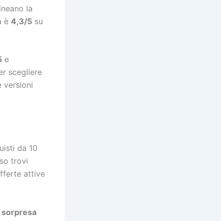
lineano la
a è
4,3/5
su
5
e
er scegliere
e versioni
isti da 10
so trovi
fferte attive
a sorpresa