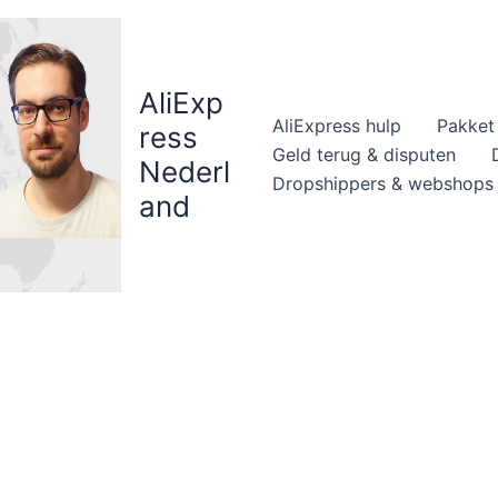
AliExp
AliExpress hulp
Pakket 
ress
Geld terug & disputen
Nederl
Dropshippers & webshops
and