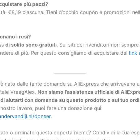
quistare più pezzi?
nità, €8,19 ciascuna. Tieni d’occhio coupon e promozioni nel
nano i resi?
ess
di solito sono gratuiti
. Sui siti dei rivenditori non sempre
endere di più. Per questo consigliamo di acquistare dal
link 
 è nato dalle tante domande su AliExpress che arrivavano at
tale VraagAlex.
Non siamo l’assistenza ufficiale di AliExp
i di aiutarti con domande su questo prodotto o sul tuo ordi
 nostro lavoro, puoi fare una donazione qui:
andervandijl.nl/doneer
.
vato o ordinato questa coperta meme? Condividi la tua esp