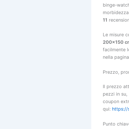
binge-watchi
morbidezza 
11
recension
Le misure c
200×150 c
facilmente l
nella pagin
Prezzo, pro
Il prezzo a
pezzi in su,
coupon ext
qui:
https:/
Punto chiav