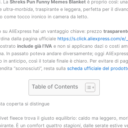
i. La
Shreks Pun Funny Memes Blanket
è proprio così: una
ce
ultra-morbida
, traspirante e leggera, perfetta per il divan
 o come tocco ironico in camera da letto.
 su AliExpress hai un vantaggio chiave: prezzo
trasparent
dina dalla pagina ufficiale
https://s.click.aliexpress.com/e
mostrato
include già l’IVA
e non si applicano dazi o costi amm
na. In passato poteva andare diversamente; oggi AliExpress
o in anticipo, così il totale finale è chiaro. Per evitare di pa
vendita “sconosciuti”, resta sulla
scheda ufficiale del prodott
Table of Contents
ta coperta si distingue
elvet fleece trova il giusto equilibrio: caldo ma leggero, mo
spirante. È un comfort
quattro stagioni
, dalle serate estive ve