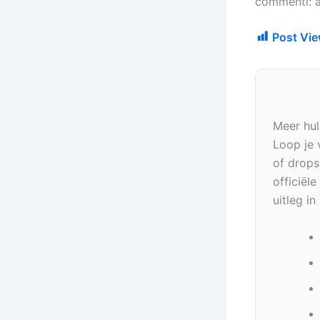
commenti: ai
Post Vie
Meer hul
Loop je 
of drops
officiël
uitleg i