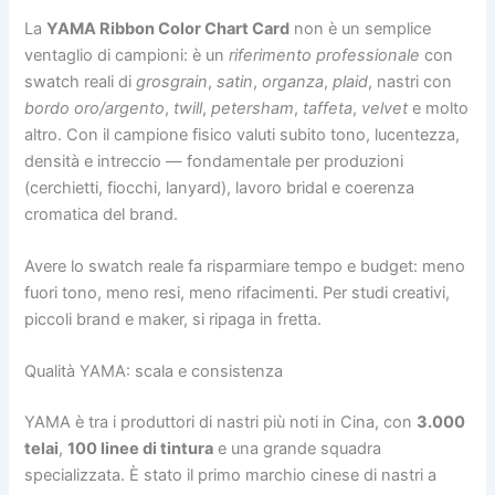
La
YAMA Ribbon Color Chart Card
non è un semplice
ventaglio di campioni: è un
riferimento professionale
con
swatch reali di
grosgrain
,
satin
,
organza
,
plaid
, nastri con
bordo oro/argento
,
twill
,
petersham
,
taffeta
,
velvet
e molto
altro. Con il campione fisico valuti subito tono, lucentezza,
densità e intreccio — fondamentale per produzioni
(cerchietti, fiocchi, lanyard), lavoro bridal e coerenza
cromatica del brand.
Avere lo swatch reale fa risparmiare tempo e budget: meno
fuori tono, meno resi, meno rifacimenti. Per studi creativi,
piccoli brand e maker, si ripaga in fretta.
Qualità YAMA: scala e consistenza
YAMA è tra i produttori di nastri più noti in Cina, con
3.000
telai
,
100 linee di tintura
e una grande squadra
specializzata. È stato il primo marchio cinese di nastri a