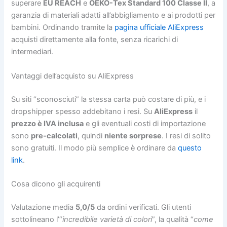
superare
EU REACH
e
OEKO-Tex Standard 100 Classe II
, a
garanzia di materiali adatti all’abbigliamento e ai prodotti per
bambini. Ordinando tramite la
pagina ufficiale AliExpress
acquisti direttamente alla fonte, senza ricarichi di
intermediari.
Vantaggi dell’acquisto su AliExpress
Su siti “sconosciuti” la stessa carta può costare di più, e i
dropshipper spesso addebitano i resi. Su
AliExpress
il
prezzo è IVA inclusa
e gli eventuali costi di importazione
sono
pre-calcolati
, quindi
niente sorprese
. I resi di solito
sono gratuiti. Il modo più semplice è ordinare da
questo
link
.
Cosa dicono gli acquirenti
Valutazione media
5,0/5
da ordini verificati. Gli utenti
sottolineano l’“
incredibile varietà di colori
”, la qualità “
come