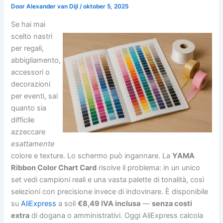
Door
Alexander van Dijl
/
oktober 5, 2025
Se hai mai
scelto nastri
per regali,
abbigliamento,
accessori o
decorazioni
per eventi, sai
quanto sia
difficile
azzeccare
esattamente
colore e texture. Lo schermo può ingannare. La
YAMA
Ribbon Color Chart Card
risolve il problema: in un unico
set vedi campioni reali e una vasta palette di tonalità, così
selezioni con precisione invece di indovinare. È disponibile
su
AliExpress
a soli
€8,49 IVA inclusa
—
senza costi
extra
di dogana o amministrativi. Oggi AliExpress calcola