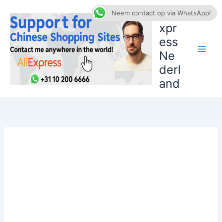
Ga
AliE
Neem contact op via WhatsApp!
naar
xpr
de
ess
inhoud
Ne
derl
and