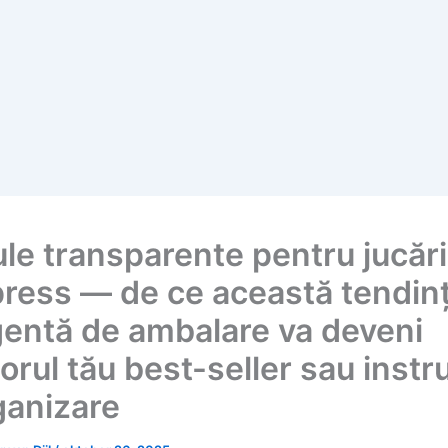
le transparente pentru jucări
press — de ce această tendin
igentă de ambalare va deveni
orul tău best-seller sau inst
ganizare