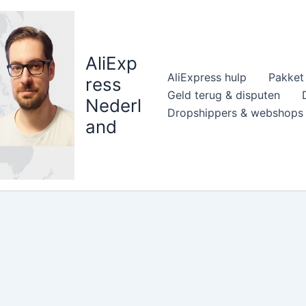
AliExp
AliExpress hulp
Pakket 
ress
Geld terug & disputen
Nederl
Dropshippers & webshops
and