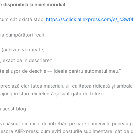
e disponibilă la nivel mondial
cum cât există stoc:
https://s.click.aliexpress.com/e/_c3w
la cumpărători reali
(achiziții verificate)
, exact ca în descriere.”
te și ușor de deschis — ideale pentru automatul meu.”
 apreciază claritatea materialului, calitatea ridicată și ambala
ajung în stare excelentă și sunt gata de folosit.
ă acest blog
-a născut din miile de întrebări pe care oamenii le puneau p
espre AliExpress: cum eviți costurile suplimentare, cât de 