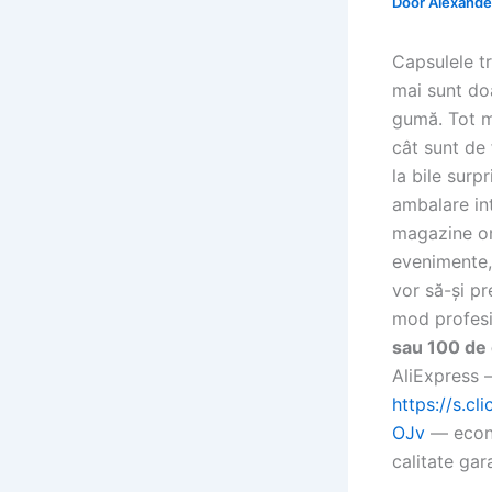
Door
Alexander
Capsulele t
mai sunt do
gumă. Tot m
cât sunt de
la bile surpr
ambalare int
magazine on
evenimente, 
vor să-și p
mod profesi
sau 100 de 
AliExpress —
https://s.c
OJv
— econo
calitate gar