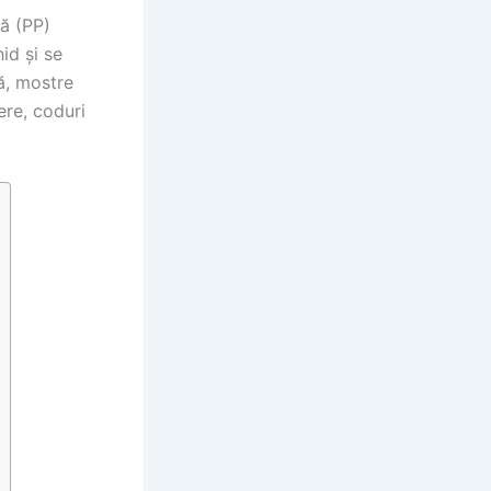
nă (PP)
id și se
ă, mostre
ere, coduri