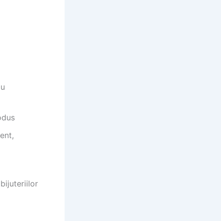
au
odus
ent,
ijuteriilor