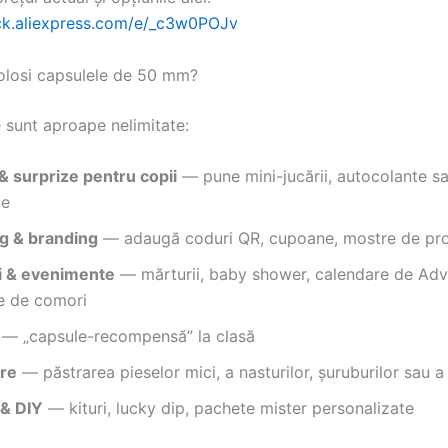
lick.aliexpress.com/e/_c3w0POJv
folosi capsulele de 50 mm?
le sunt aproape nelimitate:
& surprize pentru copii
— pune mini-jucării, autocolante s
e
g & branding
— adaugă coduri QR, cupoane, mostre de pr
i & evenimente
— mărturii, baby shower, calendare de Adv
e de comori
— „capsule-recompensă” la clasă
re
— păstrarea pieselor mici, a nasturilor, șuruburilor sau a b
 & DIY
— kituri, lucky dip, pachete mister personalizate