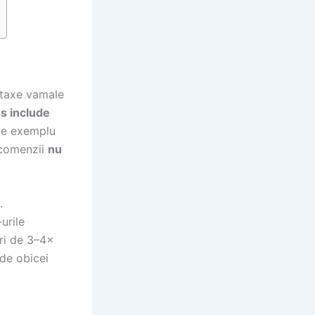
taxe vamale
s include
 de exemplu
a comenzii
nu
.
-urile
ri de 3–4×
 de obicei