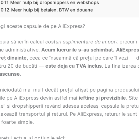
Meer hulp bij dropshippers en webshops
Meer hulp bij betalen, BTW en douane
egi aceste capsule de pe AliExpress?
buia să iei în calcul
costuri suplimentare de import
precum 
ne administrative.
Acum lucrurile s-au schimbat.
AliExpres
reț dinainte
, ceea ce înseamnă că prețul pe care îl vezi —
tru 20 de bucăți —
este deja cu TVA inclus
. La finalizare
 ascunse
.
 niciodată mai mult decât prețul afișat pe pagina produsului
le pe AliExpress devin astfel mai
ieftine și previzibile
. Site
e” și dropshipperii revând adesea aceleași capsule la prețu
taxează transportul și returul. Pe AliExpress, retururile sunt
 foarte simple.
rețul actual și opțiunile aici: