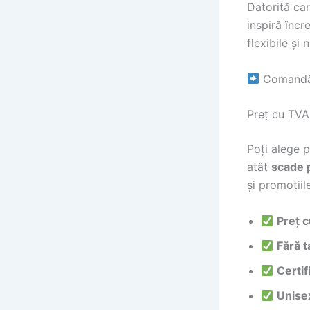
Datorită car
inspiră încr
flexibile și
Comandă-l
Preț cu TVA 
Poți alege 
atât
scade 
și promoțiil
Preț c
Fără 
Certif
Unise