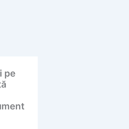
i pe
ță
rument