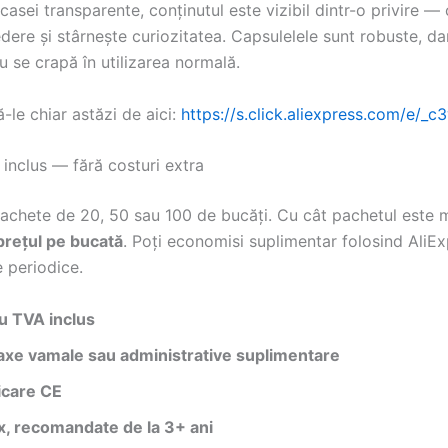
casei transparente, conținutul este vizibil dintr-o privire —
edere și stârnește curiozitatea. Capsulelele sunt robuste, da
 nu se crapă în utilizarea normală.
e chiar astăzi de aici:
https://s.click.aliexpress.com/e/_
inclus — fără costuri extra
pachete de 20, 50 sau 100 de bucăți. Cu cât pachetul este 
prețul pe bucată
. Poți economisi suplimentar folosind AliE
e periodice.
u TVA inclus
taxe vamale sau administrative suplimentare
icare CE
x, recomandate de la 3+ ani