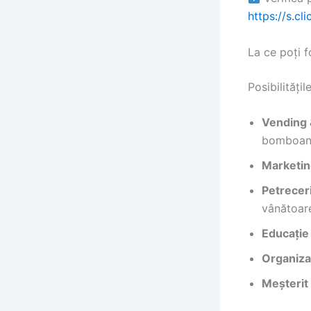
https://s.c
La ce poți 
Posibilități
Vending 
bomboan
Marketin
Petrecer
vânătoar
Educație
Organiza
Meșterit