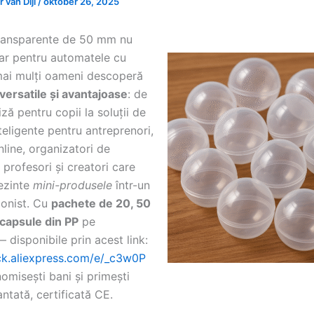
 van Dijl
/
oktober 26, 2025
ransparente de 50 mm nu
ar pentru automatele cu
ai mulți oameni descoperă
versatile și avantajoase
: de
iză pentru copii la soluții de
eligente pentru antreprenori,
line, organizatori de
profesori și creatori care
rezinte
mini-produsele
într-un
onist. Cu
pachete de 20, 50
capsule din PP
pe
 disponibile prin acest link:
lick.aliexpress.com/e/_c3w0P
misești bani și primești
antată, certificată CE.