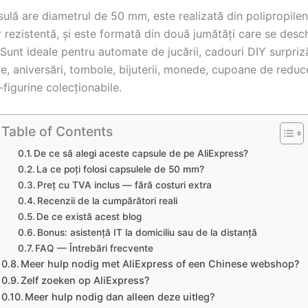
sulă are diametrul de 50 mm, este realizată din polipropile
ar rezistentă, și este formată din două jumătăți care se desch
 Sunt ideale pentru automate de jucării, cadouri DIY surpriz
e, aniversări, tombole, bijuterii, monede, cupoane de reduc
figurine colecționabile.
Table of Contents
De ce să alegi aceste capsule de pe AliExpress?
La ce poți folosi capsulele de 50 mm?
Preț cu TVA inclus — fără costuri extra
Recenzii de la cumpărători reali
De ce există acest blog
Bonus: asistență IT la domiciliu sau de la distanță
FAQ — Întrebări frecvente
Meer hulp nodig met AliExpress of een Chinese webshop?
Zelf zoeken op AliExpress?
Meer hulp nodig dan alleen deze uitleg?