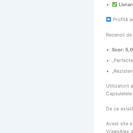
Livrar
Profită a
Recenzii de 
Scor: 5,0
„Perfecte
„Rezisten
Utilizatorii
Capsulelele 
De ce exist
Acest site s
VraagAlex d