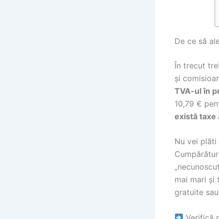
De ce să al
În trecut tre
și comisioa
TVA-ul în p
10,79 € pen
există taxe
Nu vei plăti
Cumpărături
„necunoscut
mai mari și 
gratuite sau
Verifică p