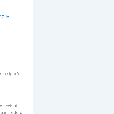
0POJv
rea sigură.
e vechiul
de încredere