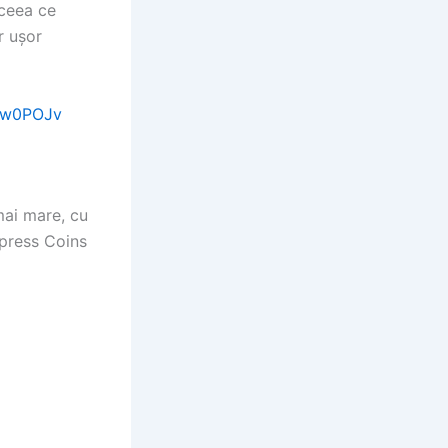
 ceea ce
r ușor
c3w0POJv
mai mare, cu
xpress Coins