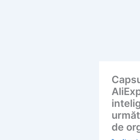
Capsu
AliEx
intel
următ
de or