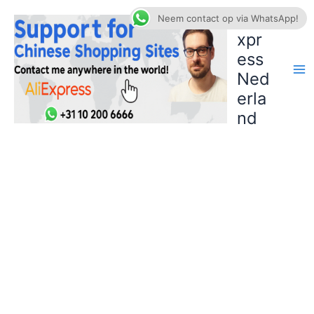
Ga
AliE
Neem contact op via WhatsApp!
naar
xpr
de
ess
inhoud
Ned
erla
nd