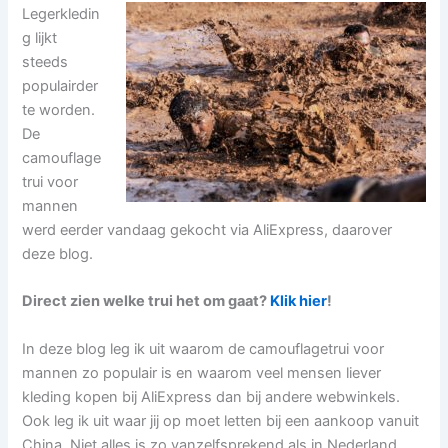
Legerkledin
g lijkt
steeds
populairder
te worden.
De
camouflage
trui voor
mannen
werd eerder vandaag gekocht via AliExpress, daarover
deze blog.
Direct zien welke trui het om gaat?
Klik hier
!
In deze blog leg ik uit waarom de camouflagetrui voor
mannen zo populair is en waarom veel mensen liever
kleding kopen bij AliExpress dan bij andere webwinkels.
Ook leg ik uit waar jij op moet letten bij een aankoop vanuit
China. Niet alles is zo vanzelfsprekend als in Nederland