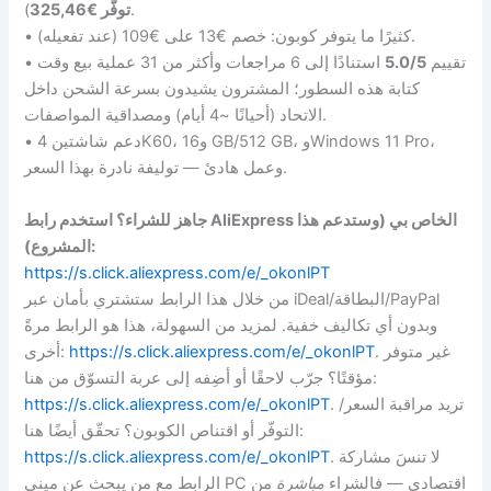
).
توفّر €325,46
• كثيرًا ما يتوفر كوبون: خصم €13 على €109 (عند تفعيله).
• تقييم
5.0/5
استنادًا إلى 6 مراجعات وأكثر من 31 عملية بيع وقت
كتابة هذه السطور؛ المشترون يشيدون بسرعة الشحن داخل
الاتحاد (أحيانًا ~4 أيام) ومصداقية المواصفات.
• دعم شاشتين 4K60، و16 GB/512 GB، وWindows 11 Pro،
وعمل هادئ — توليفة نادرة بهذا السعر.
جاهز للشراء؟ استخدم رابط AliExpress الخاص بي (وستدعم هذا
المشروع):
https://s.click.aliexpress.com/e/_okonlPT
من خلال هذا الرابط ستشتري بأمان عبر iDeal/البطاقة/PayPal
وبدون أي تكاليف خفية. لمزيد من السهولة، هذا هو الرابط مرةً
. غير متوفر
https://s.click.aliexpress.com/e/_okonlPT
أخرى:
مؤقتًا؟ جرّب لاحقًا أو أضِفه إلى عربة التسوّق من هنا:
. تريد مراقبة السعر/
https://s.click.aliexpress.com/e/_okonlPT
التوفّر أو اقتناص الكوبون؟ تحقّق أيضًا هنا:
. لا تنسَ مشاركة
https://s.click.aliexpress.com/e/_okonlPT
الرابط مع من يبحث عن ميني PC اقتصادي — فالشراء
مباشرة
من