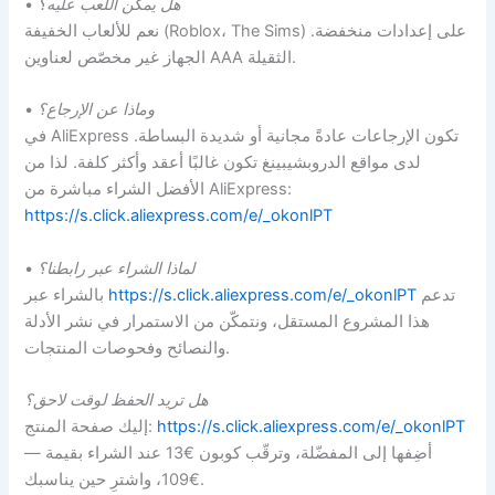
هل يمكن اللعب عليه؟
•
نعم للألعاب الخفيفة (Roblox، The Sims) على إعدادات منخفضة.
الجهاز غير مخصّص لعناوين AAA الثقيلة.
وماذا عن الإرجاع؟
•
في AliExpress تكون الإرجاعات عادةً مجانية أو شديدة البساطة.
لدى مواقع الدروبشيبينغ تكون غالبًا أعقد وأكثر كلفة. لذا من
الأفضل الشراء مباشرة من AliExpress:
https://s.click.aliexpress.com/e/_okonlPT
لماذا الشراء عبر رابطنا؟
•
تدعم
https://s.click.aliexpress.com/e/_okonlPT
بالشراء عبر
هذا المشروع المستقل، ونتمكّن من الاستمرار في نشر الأدلة
والنصائح وفحوصات المنتجات.
هل تريد الحفظ لوقت لاحق؟
https://s.click.aliexpress.com/e/_okonlPT
إليك صفحة المنتج:
— أضِفها إلى المفضّلة، وترقّب كوبون €13 عند الشراء بقيمة
€109، واشترِ حين يناسبك.