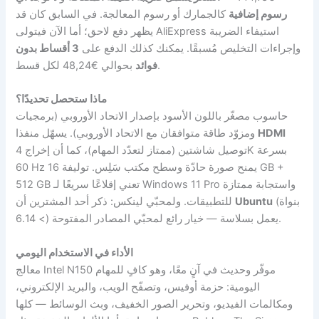
رسوم إضافية
كالجمارك أو رسوم المعالجة. في السابق كان قد
يظهر دفع لاحق؛ أما الآن فيتولى AliExpress استيفاء الضريبة
وإجراءات التخليص مُسبقًا. يمكنك كذلك الدفع على
3 أقساط بدون
بحوالي €48,24 لكل قسط.
فوائد
ماذا ستحصل تحديدًا؟
حاسوب مصغّر باللون الأسود بإصدار الاتحاد الأوروبي (برمجيات
HDMI
ومزوّد طاقة متوافقان مع الاتحاد الأوروبي). يسهّل منفذا
توصيل شاشتين (ممتاز لتعدّد المهام)، كما أن إخراج 4K بسرعة
60 Hz يمنح صورة حادّة وسطح مكتب سَلِس. توليفة 16 GB +
512 GB تعني إقلاعًا سريعًا لـ Windows 11 Pro واستجابة ممتازة
(بنواة
Ubuntu
للتطبيقات. ولمحبّي لينكس: ذكر أحد المشترين أن
> 6.14) يعمل بسلاسة — خيار رائع لمحبّي المصادر المفتوحة.
الأداء في الاستخدام اليومي
معالج Intel N150 موفّر وحديث في آنٍ معًا، وهو كافٍ للمهام
اليومية: حزمة أوفيس، وتصفّح الويب، والبريد الإلكتروني،
ومكالمات الفيديو، وتحرير الصور الخفيف، وبث الوسائط — كلها