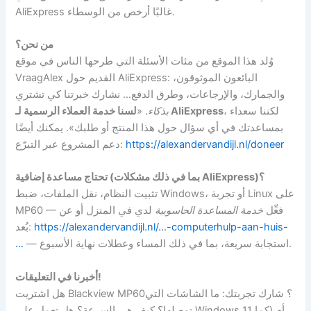
AliExpress غالبًا أرخص من الوسطاء.
من نحن؟
وُلد هذا الموقع من مئات الأسئلة التي طرحها الناس في موقع
VraagAlex القديم حول AliExpress: البائعون الموثوقون،
والجمارك، والإرجاعات، وطرق الدفع… نشارك خبرتنا كي تشتري
، لكننا سعداء
لسنا خدمة العملاء الرسمية لـ AliExpress
بذكاء
. «
بمساعدتك في أي سؤال حول هذا المنتج أو طلبك». يمكنك أيضًا
https://alexandervandijl.nl/doneer
دعم المشروع عبر التبرّع:
تحتاج مساعدة إضافية (بما في ذلك مشكلات AliExpress)؟
تثبيت النظام، نقل الملفات، ضبط Windows، أو تجربة Linux على
MP60 — فعِّل
خدمة المساعدة الحاسوبية
لدي في المنزل أو عن
https://alexandervandijl.nl/…-computerhulp-aan-huis-
بُعد:
— استجابة سريعة، بما في ذلك المساء وعطلات نهاية الأسبوع.
…
أخبرنا في التعليقات!
هل اشتريت Blackview MP60؟ شارك تجربتك: ما الشاشات التي
توصلها؟ كيف هي السرعة؟ هل تعمل على Windows 11 أم (كما