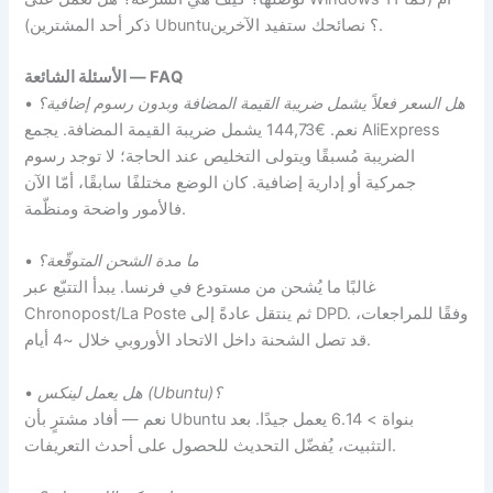
ذكر أحد المشترين) Ubuntu؟ نصائحك ستفيد الآخرين.
الأسئلة الشائعة — FAQ
هل السعر فعلاً يشمل ضريبة القيمة المضافة وبدون رسوم إضافية؟
•
نعم. €144,73 يشمل ضريبة القيمة المضافة. يجمع AliExpress
الضريبة مُسبقًا ويتولى التخليص عند الحاجة؛ لا توجد رسوم
جمركية أو إدارية إضافية. كان الوضع مختلفًا سابقًا، أمّا الآن
فالأمور واضحة ومنظّمة.
ما مدة الشحن المتوقّعة؟
•
غالبًا ما يُشحن من مستودع في فرنسا. يبدأ التتبّع عبر
Chronopost/La Poste ثم ينتقل عادةً إلى DPD. وفقًا للمراجعات،
قد تصل الشحنة داخل الاتحاد الأوروبي خلال ~4 أيام.
هل يعمل لينكس (Ubuntu)؟
•
نعم — أفاد مشترٍ بأن Ubuntu بنواة > 6.14 يعمل جيدًا. بعد
التثبيت، يُفضّل التحديث للحصول على أحدث التعريفات.