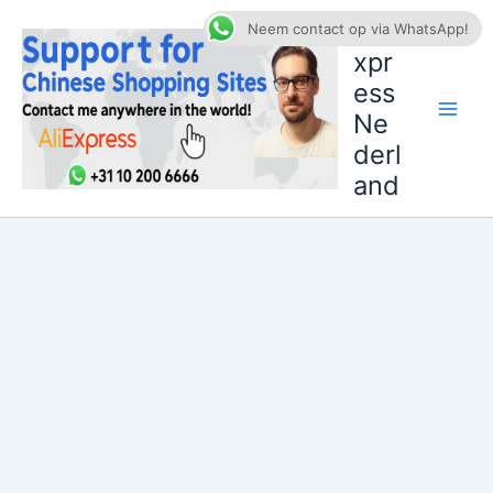
Ga
AliE
Neem contact op via WhatsApp!
naar
xpr
de
ess
inhoud
Ne
derl
and