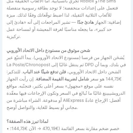
تجري بانسيابية. أما الألعاب الخفيفة مثل Roblox وThe Sims
فتعمل على إعدادات منخفضة؛ لا توجد بطاقة رسومية منفصلة
للألعاب الثلاثية الثقيلة، لذا اضبط توقّعاتك وفقًا لذلك. ميزة
إضافية: الجهاز
هادئ جدًا
— تشير المراجعات إلى أنه «هادئ إلى
حد كبير»، ما يجعله مناسبًا لغرفة المعيشة أو لمساحة عمل
تركيزية.
شحن موثوق من مستودع داخل الاتحاد الأوروبي
يُشحَن الجهاز من فرنسا (مستودع الاتحاد الأوروبي). يبدأ التتبّع عبر
La Poste/Chronopost ثم ينتقل غالبًا إلى DPD في بلدك. وبما أن
الشحن داخل الاتحاد الأوروبي،
فلن تدفع شيئًا عند الباب
. للتذكير:
€144,73 هو سعر
شامل لضريبة القيمة المضافة
. إن رأيت الجهاز
نفسه على موقع «مجهول» بسعر أعلى بكثير، فتجنّبه. مواقع
الدروبشيبينغ غالبًا ما تُبالغ في السعر وتكون الإرجاعات فيها معقّدة
أو مدفوعة. الشراء مباشرة من AliExpress أفضل: الإرجاع عادةً
مجاني أو بسيط للغاية، والتواصل أوضح.
لماذا تبرز هذه الصفقة؟
• خصم ضخم مقارنة بسعر القائمة (€470,19 → الآن €144,73؛