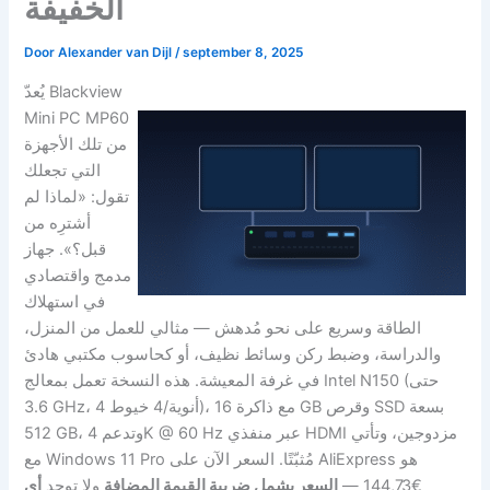
الخفيفة
Door
Alexander van Dijl
/
september 8, 2025
يُعدّ Blackview
Mini PC MP60
من تلك الأجهزة
التي تجعلك
تقول: «لماذا لم
أشترِه من
قبل؟». جهاز
مدمج واقتصادي
في استهلاك
الطاقة وسريع على نحو مُدهش — مثالي للعمل من المنزل،
والدراسة، وضبط ركن وسائط نظيف، أو كحاسوب مكتبي هادئ
في غرفة المعيشة. هذه النسخة تعمل بمعالج Intel N150 (حتى
3.6 GHz، 4 أنوية/4 خيوط)، مع ذاكرة 16 GB وقرص SSD بسعة
512 GB، وتدعم 4K @ 60 Hz عبر منفذي HDMI مزدوجين، وتأتي
مع Windows 11 Pro مُثبّتًا. السعر الآن على AliExpress هو
€144,73 —
السعر يشمل ضريبة القيمة المضافة
ولا توجد
أي