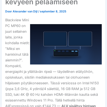
kevyeen pelaamiseen
Door
Alexander van Dijl
/
september 8, 2025
Blackview Mini
PC MP60 on
juuri sellainen
laite, jonka
kohdalla mietit:
”Miksi en
hankkinut tätä
aiemmin?”.
Kompakti,
energiapihi ja yllättävän ripeä — täydellinen etätyöhön,
opiskeluun, siistiin mediakeskukseen tai olohuoneen
hiljaiseen pöytäkoneeseen. Tässä versiossa on Intel N150
(jopa 3,6 GHz, 4 ydintä/4 säiettä), 16 GB RAM ja 512 GB
SSD, tuki 4K @ 60 Hz kahden HDMI-liitännän kautta sekä
esiasennettu Windows 11 Pro. Tällä hetkellä hinta
AliExpressissä on vain €144,73 —
ALV sisältyy hintaan