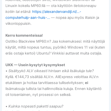
Linuxin kokeilu MP60:llä — ota käyttöön
tietokoneapu
kotiin tai etänä
:
https://alexandervandijl.nl/…-
computerhulp-aan-huis-…
— nopea apu myös iltaisin ja
viikonloppuisin.
Kerro kommenteissa!
Ostitko Blackview MP60:n? Jaa kokemuksesi: mitä näyttöjä
käytät, miltä nopeus tuntuu, pyöriikö Windows 11 vai (kuten
eräs ostaja kertoi) Ubuntu? Vinkkisi auttavat muita ostajia.
UKK — Usein kysytyt kysymykset
•
Sisältyykö ALV oikeasti hintaan eikä lisäkuluja tule?
Kyllä. €144,73 sisältää ALV:n. AliExpress veloittaa ALV:n
etukäteen ja hoitaa tarvittaessa tulliselvityksen;
ei
lisämaksuja tullista tai hallinnollisia kuluja. Ennen käytäntö
oli toisenlainen, nyt prosessi on selkeä.
•
Kuinka nopeasti paketti saapuu?