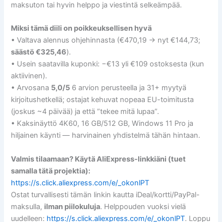
maksuton tai hyvin helppo ja viestintä selkeämpää.
Miksi tämä diili on poikkeuksellisen hyvä
• Valtava alennus ohjehinnasta (€470,19 → nyt €144,73;
säästö €325,46
).
• Usein saatavilla kuponki: −€13 yli €109 ostoksesta (kun
aktiivinen).
• Arvosana
5,0/5
6 arvion perusteella ja 31+ myytyä
kirjoitushetkellä; ostajat kehuvat nopeaa EU-toimitusta
(joskus ~4 päivää) ja että ”tekee mitä lupaa”.
• Kaksinäyttö 4K60, 16 GB/512 GB, Windows 11 Pro ja
hiljainen käynti — harvinainen yhdistelmä tähän hintaan.
Valmis tilaamaan? Käytä AliExpress-linkkiäni (tuet
samalla tätä projektia):
https://s.click.aliexpress.com/e/_okonlPT
Ostat turvallisesti tämän linkin kautta iDeal/kortti/PayPal-
maksulla,
ilman piilokuluja
. Helppouden vuoksi vielä
uudelleen:
https://s.click.aliexpress.com/e/_okonlPT
. Loppu