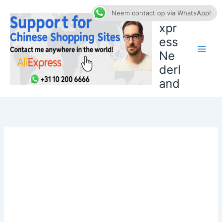
Ga
AliE
Neem contact op via WhatsApp!
naar
xpr
de
ess
inhoud
Ne
derl
and