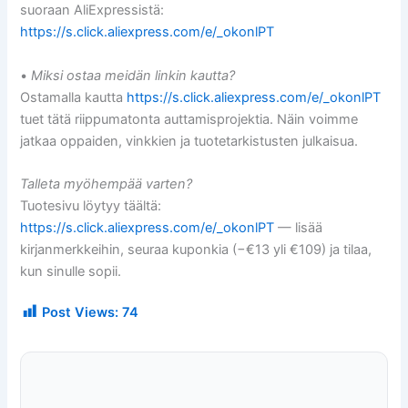
suoraan AliExpressistä:
https://s.click.aliexpress.com/e/_okonlPT
•
Miksi ostaa meidän linkin kautta?
Ostamalla kautta
https://s.click.aliexpress.com/e/_okonlPT
tuet tätä riippumatonta auttamisprojektia. Näin voimme
jatkaa oppaiden, vinkkien ja tuotetarkistusten julkaisua.
Talleta myöhempää varten?
Tuotesivu löytyy täältä:
https://s.click.aliexpress.com/e/_okonlPT
— lisää
kirjanmerkkeihin, seuraa kuponkia (−€13 yli €109) ja tilaa,
kun sinulle sopii.
Post Views:
74