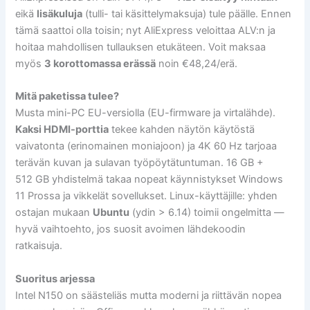
eikä
lisäkuluja
(tulli- tai käsittelymaksuja) tule päälle. Ennen
tämä saattoi olla toisin; nyt AliExpress veloittaa ALV:n ja
hoitaa mahdollisen tullauksen etukäteen. Voit maksaa
myös
3 korottomassa erässä
noin €48,24/erä.
Mitä paketissa tulee?
Musta mini-PC EU-versiolla (EU-firmware ja virtalähde).
Kaksi HDMI-porttia
tekee kahden näytön käytöstä
vaivatonta (erinomainen moniajoon) ja 4K 60 Hz tarjoaa
terävän kuvan ja sulavan työpöytätuntuman. 16 GB +
512 GB yhdistelmä takaa nopeat käynnistykset Windows
11 Prossa ja vikkelät sovellukset. Linux-käyttäjille: yhden
ostajan mukaan
Ubuntu
(ydin > 6.14) toimii ongelmitta —
hyvä vaihtoehto, jos suosit avoimen lähdekoodin
ratkaisuja.
Suoritus arjessa
Intel N150 on säästeliäs mutta moderni ja riittävän nopea