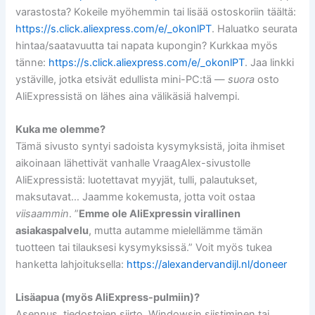
varastosta? Kokeile myöhemmin tai lisää ostoskoriin täältä:
https://s.click.aliexpress.com/e/_okonlPT
. Haluatko seurata
hintaa/saatavuutta tai napata kupongin? Kurkkaa myös
tänne:
https://s.click.aliexpress.com/e/_okonlPT
. Jaa linkki
ystäville, jotka etsivät edullista mini-PC:tä —
suora
osto
AliExpressistä on lähes aina välikäsiä halvempi.
Kuka me olemme?
Tämä sivusto syntyi sadoista kysymyksistä, joita ihmiset
aikoinaan lähettivät vanhalle VraagAlex-sivustolle
AliExpressistä: luotettavat myyjät, tulli, palautukset,
maksutavat… Jaamme kokemusta, jotta voit ostaa
viisaammin
. ”
Emme ole AliExpressin virallinen
asiakaspalvelu
, mutta autamme mielellämme tämän
tuotteen tai tilauksesi kysymyksissä.” Voit myös tukea
hanketta lahjoituksella:
https://alexandervandijl.nl/doneer
Lisäapua (myös AliExpress-pulmiin)?
Asennus, tiedostojen siirto, Windowsin siistiminen tai