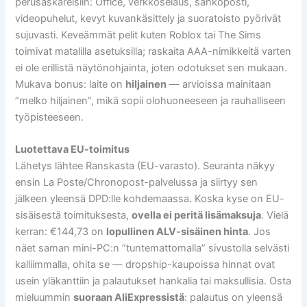
perusaskareisiin: Office, verkkoselaus, sähköposti,
videopuhelut, kevyt kuvankäsittely ja suoratoisto pyörivät
sujuvasti. Keveämmät pelit kuten Roblox tai The Sims
toimivat matalilla asetuksilla; raskaita AAA-nimikkeitä varten
ei ole erillistä näytönohjainta, joten odotukset sen mukaan.
Mukava bonus: laite on
hiljainen
— arvioissa mainitaan
”melko hiljainen”, mikä sopii olohuoneeseen ja rauhalliseen
työpisteeseen.
Luotettava EU-toimitus
Lähetys lähtee Ranskasta (EU-varasto). Seuranta näkyy
ensin La Poste/Chronopost-palvelussa ja siirtyy sen
jälkeen yleensä DPD:lle kohdemaassa. Koska kyse on EU-
sisäisestä toimituksesta,
ovella ei peritä lisämaksuja
. Vielä
kerran: €144,73 on
lopullinen ALV-sisäinen hinta
. Jos
näet saman mini-PC:n ”tuntemattomalla” sivustolla selvästi
kalliimmalla, ohita se — dropship-kaupoissa hinnat ovat
usein yläkanttiin ja palautukset hankalia tai maksullisia. Osta
mieluummin
suoraan AliExpressistä
: palautus on yleensä