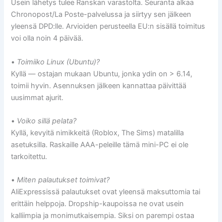
Usein lähetys tulee Ranskan varastolta. Seuranta alkaa
Chronopost/La Poste-palvelussa ja siirtyy sen jälkeen
yleensä DPD:lle. Arvioiden perusteella EU:n sisällä toimitus
voi olla noin 4 päivää.
•
Toimiiko Linux (Ubuntu)?
Kyllä — ostajan mukaan Ubuntu, jonka ydin on > 6.14,
toimii hyvin. Asennuksen jälkeen kannattaa päivittää
uusimmat ajurit.
•
Voiko sillä pelata?
Kyllä, kevyitä nimikkeitä (Roblox, The Sims) matalilla
asetuksilla. Raskaille AAA-peleille tämä mini-PC ei ole
tarkoitettu.
•
Miten palautukset toimivat?
AliExpressissä palautukset ovat yleensä maksuttomia tai
erittäin helppoja. Dropship-kaupoissa ne ovat usein
kalliimpia ja monimutkaisempia. Siksi on parempi ostaa