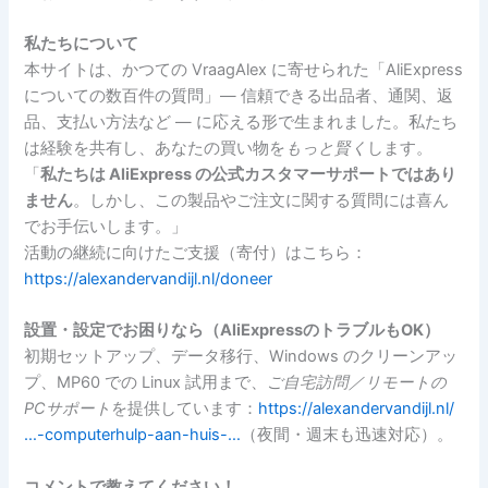
私たちについて
本サイトは、かつての VraagAlex に寄せられた「AliExpress
についての数百件の質問」— 信頼できる出品者、通関、返
品、支払い方法など — に応える形で生まれました。私たち
は経験を共有し、あなたの買い物を
もっと賢く
します。
「
私たちは AliExpress の公式カスタマーサポートではあり
ません
。しかし、この製品やご注文に関する質問には喜ん
でお手伝いします。」
活動の継続に向けたご支援（寄付）はこちら：
https://alexandervandijl.nl/doneer
設置・設定でお困りなら（AliExpressのトラブルもOK）
初期セットアップ、データ移行、Windows のクリーンアッ
プ、MP60 での Linux 試用まで、
ご自宅訪問／リモートの
PCサポート
を提供しています：
https://alexandervandijl.nl/
…-computerhulp-aan-huis-…
（夜間・週末も迅速対応）。
コメントで教えてください！