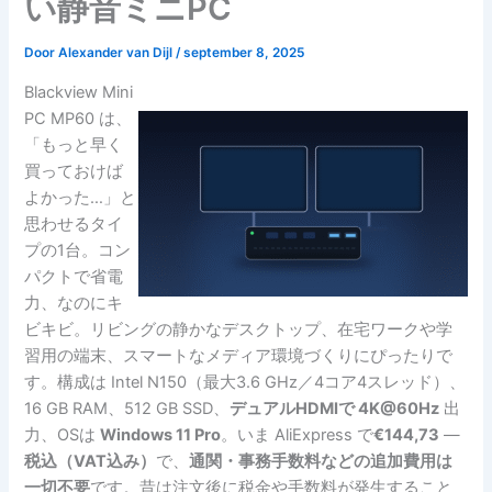
い静音ミニPC
Door
Alexander van Dijl
/
september 8, 2025
Blackview Mini
PC MP60 は、
「もっと早く
買っておけば
よかった…」と
思わせるタイ
プの1台。コン
パクトで省電
力、なのにキ
ビキビ。リビングの静かなデスクトップ、在宅ワークや学
習用の端末、スマートなメディア環境づくりにぴったりで
す。構成は Intel N150（最大3.6 GHz／4コア4スレッド）、
16 GB RAM、512 GB SSD、
デュアルHDMIで 4K@60Hz
出
力、OSは
Windows 11 Pro
。いま AliExpress で
€144,73
—
税込（VAT込み）
で、
通関・事務手数料などの追加費用は
一切不要
です。昔は注文後に税金や手数料が発生すること