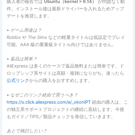
購入者の報告では
Ubuntu（kernel > 6.14）
が問題なく動
作。インストール後は最新ドライバーを入れるためアップ
デートを推奨します。
•
ゲーム用途は？
Roblox
や
The Sims
などの軽量タイトルは低設定でプレイ
可能。AAA 級の重量級タイトル向けではありません。
•
返品は簡単？
AliExpress は多くのケースで返品無料または簡単です。ド
ロップシップ系サイトは高額・複雑になりがち。迷ったら
公式リンク
からの購入をおすすめします。
•
なぜこのリンク経由で買うべき？
https://s.click.aliexpress.com/e/_okonlPT
経由の購入は、こ
の独立系サポートプロジェクトの継続に直結します。今後
もガイド／TIPS／製品チェックを発信していきます。
あとで検討したい？