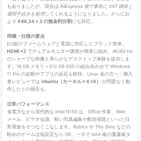
もありましたが、現在は
AliExpress 側で事前に VAT 徴収と
通関手続きを処理
してくれるようになりました。さらにお
よそ
€48,24 × 3 の無金利分割
にも対応。
同梱・仕様の要点
EU版のファームウェアと電源に対応したブラック筐体。
HDMI ×2
でデュアルモニター環境が簡単に組め、4K/60 Hz
のシャープな映像と滑らかなデスクトップ体験を提供しま
す。16 GB メモリ＋512 GB SSD の組み合わせで Windows
11 Pro の起動やアプリの反応も軽快。Linux 派の方へ：購入
者レビューでは
Ubuntu（カーネル > 6.14）
が問題なく動
作したとの報告も。
日常パフォーマンス
省電力ながら現代的な Intel N150 は、Office 作業、Web、
メール、ビデオ会議、軽い写真編集や配信視聴といった日
常用途をそつなくこなします。
Roblox
や
The Sims
などの
軽めのゲームは低設定なら OK。一方で AAA 級の重量級タ