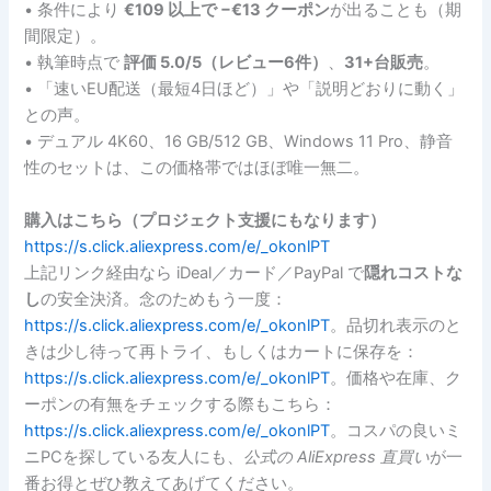
• 条件により
€109 以上で −€13 クーポン
が出ることも（期
間限定）。
• 執筆時点で
評価 5.0/5（レビュー6件）
、
31+台販売
。
• 「速いEU配送（最短4日ほど）」や「説明どおりに動く」
との声。
• デュアル 4K60、16 GB/512 GB、Windows 11 Pro、静音
性のセットは、この価格帯ではほぼ唯一無二。
購入はこちら（プロジェクト支援にもなります）
https://s.click.aliexpress.com/e/_okonlPT
上記リンク経由なら iDeal／カード／PayPal で
隠れコストな
し
の安全決済。念のためもう一度：
https://s.click.aliexpress.com/e/_okonlPT
。品切れ表示のと
きは少し待って再トライ、もしくはカートに保存を：
https://s.click.aliexpress.com/e/_okonlPT
。価格や在庫、ク
ーポンの有無をチェックする際もこちら：
https://s.click.aliexpress.com/e/_okonlPT
。コスパの良いミ
ニPCを探している友人にも、
公式の AliExpress 直買い
が一
番お得とぜひ教えてあげてください。