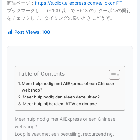
商品ページ：
https://s.click.aliexpress.com/e/_okonlPT
—
ブックマークし、（€109 以上で −€13 の）クーポンの発行
をチェックして、タイミングの良いときにどうぞ。
Post Views:
108
Table of Contents
Meer hulp nodig met AliExpress of een Chinese
webshop?
Meer hulp nodig dan alleen deze uitleg?
Meer hulp bij betalen, BTW en douane
Meer hulp nodig met AliExpress of een Chinese
webshop?
Loop je vast met een bestelling, retourzending,