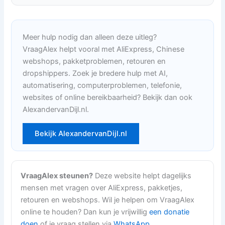
Meer hulp nodig dan alleen deze uitleg?
VraagAlex helpt vooral met AliExpress, Chinese
webshops, pakketproblemen, retouren en
dropshippers. Zoek je bredere hulp met AI,
automatisering, computerproblemen, telefonie,
websites of online bereikbaarheid? Bekijk dan ook
AlexandervanDijl.nl.
Bekijk AlexandervanDijl.nl
VraagAlex steunen?
Deze website helpt dagelijks
mensen met vragen over AliExpress, pakketjes,
retouren en webshops. Wil je helpen om VraagAlex
online te houden? Dan kun je vrijwillig
een donatie
doen
of je vraag stellen via
WhatsApp
.