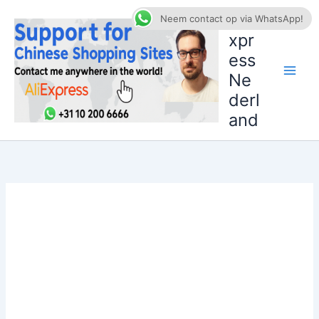
Ga
AliE
Neem contact op via WhatsApp!
naar
xpr
de
ess
inhoud
Ne
derl
and