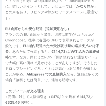
イトル向けの専用GPUは非搭載なので、期待値は現実的
に。嬉しいポイントとして、レビューでは「
かなり静か
」
との声もあり、リビングや静かなワークスペースに最適で
す。
EU 倉庫からの安心配送（追加費用なし）
フランスの EU 倉庫から出荷。追跡は前半が La Poste／
Chronopost、後半は各国の DPD で表示されるケースが一
般的です。
EU 域内配送のため受け取り時の追加支払いは不
要
。あらためて強調すると、
€144,73 は VAT 込みの最終価
格
です。なお、同じミニPCを「聞き慣れない通販サイト」
で大幅に高い価格で見かけることがありますが、そうした
ドロップシッピング系サイトは割高かつ返品条件が厳しい
ことが多め。
AliExpress での直接購入
なら、返品は多くの
場合「無料または簡単」で、連絡も明瞭です。
このディールが光る理由
• 定価に対して大幅値引き（€470,19 → 現在 €144,73／
€325,46 お得
）。