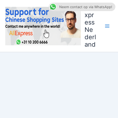
Ga
AliE
Neem contact op via WhatsApp!
naar
xpr
de
ess
inhoud
Ne
derl
and