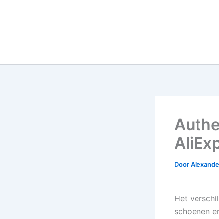
Authe
AliEx
Door
Alexander
Het verschi
schoenen en