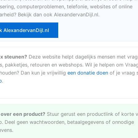
sering, computerproblemen, telefonie, websites of online
arheid? Bekijk dan ook AlexandervanDijl.nl.
k AlexandervanDijl.nl
x steunen?
Deze website helpt dagelijks mensen met vrag
s, pakketjes, retouren en webshops. Wil je helpen om Vraa
 houden? Dan kun je vrijwillig
een donatie doen
of je vraag s
p
.
e over een product?
Stuur gerust een productlink of korte 
. Deel geen wachtwoorden, betaalgegevens of onnodige
evens.