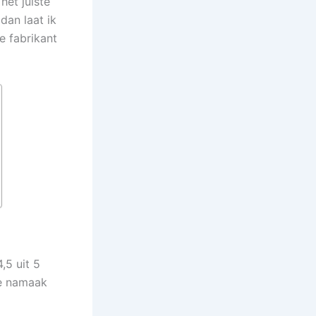
het juiste
dan laat ik
e fabrikant
,5 uit 5
ke namaak