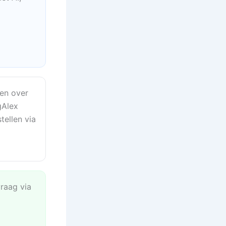
en over
gAlex
tellen via
vraag via