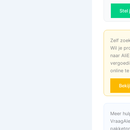
Stel
Zelf zoe
Wil je pr
naar AliE
vergoedi
online t
Beki
Meer hul
VraagAle
pakketpr