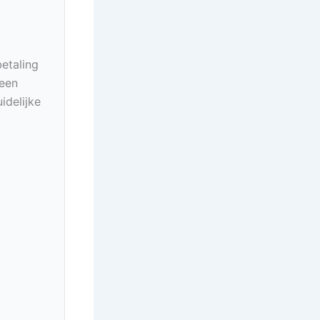
betaling
geen
idelijke