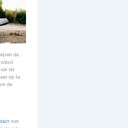
lijven de
product
ver dit
maat op te
 om de
tact
met