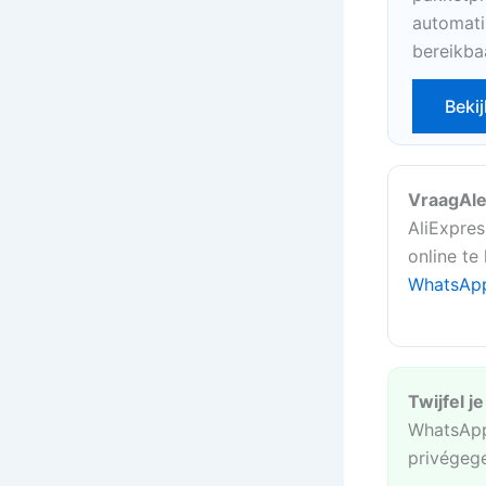
automati
bereikba
Bekij
VraagAle
AliExpres
online te
WhatsAp
Twijfel j
WhatsApp
privégeg