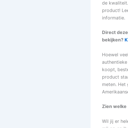
de kwaliteit
product! Le
informatie.
Direct dez
bekijken?
K
Hoewel veel
authentieke
koopt, best
product sta
meten. Het 
Amerikaanse
Zien welke
Wil jij er h