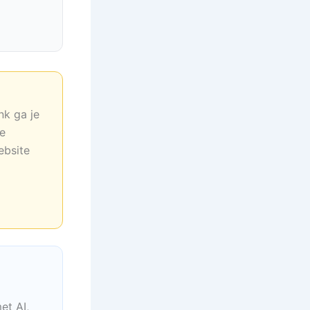
nk ga je
ne
ebsite
et AI,