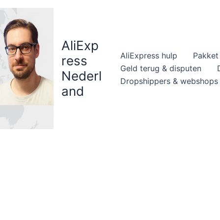
AliExp
AliExpress hulp
Pakket 
ress
Geld terug & disputen
Nederl
Dropshippers & webshops
and