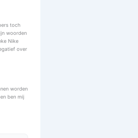
pers toch
zijn woorden
eke Nike
egatief over
unnen worden
 en ben mij