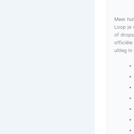
Meer hul
Loop je 
of drops
officiël
uitleg i