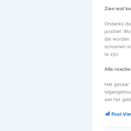
Zien wat k
Ondanks dat
positief. W
die worden 
schoenen sne
te zijn.
Alle reacti
Het gevaar 
tegengehoud
wel het geld
Post Vie