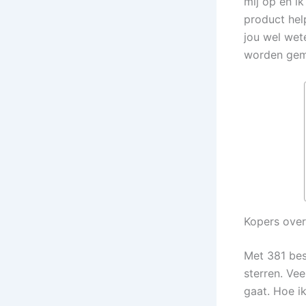
mij op en ik
product help
jou wel wete
worden gem
Kopers over
Met 381 best
sterren. Ve
gaat. Hoe ik