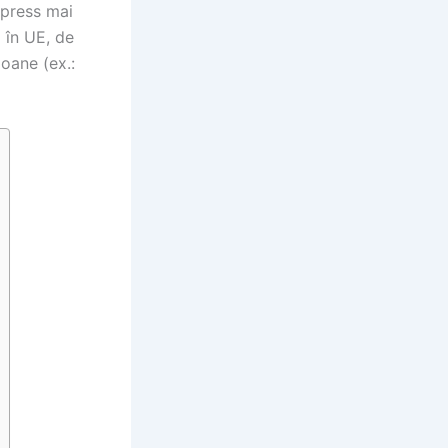
xpress mai
i în UE, de
poane (ex.: