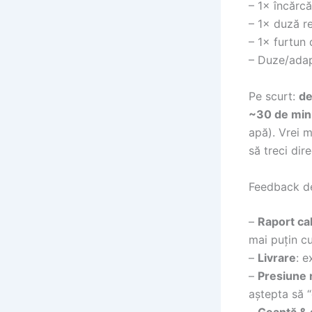
– 1× încărc
– 1× duză re
– 1× furtun 
– Duze/adap
Pe scurt:
de
~30 de min
apă). Vrei m
să treci dire
Feedback de 
–
Raport cal
mai puțin c
–
Livrare
: e
–
Presiune 
aștepta să 
–
Geantă &