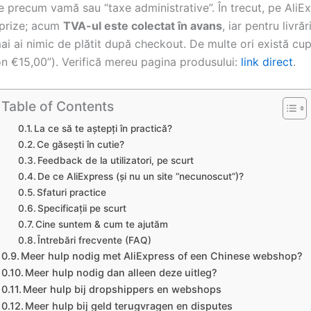
e precum vamă sau “taxe administrative”. În trecut, pe AliE
prize; acum
TVA-ul este colectat în avans
, iar pentru livrăr
ai ai nimic de plătit după checkout. De multe ori există cu
on €15,00”). Verifică mereu pagina produsului:
link direct
.
Table of Contents
La ce să te aștepți în practică?
Ce găsești în cutie?
Feedback de la utilizatori, pe scurt
De ce AliExpress (și nu un site “necunoscut”)?
Sfaturi practice
Specificații pe scurt
Cine suntem & cum te ajutăm
Întrebări frecvente (FAQ)
Meer hulp nodig met AliExpress of een Chinese webshop?
Meer hulp nodig dan alleen deze uitleg?
Meer hulp bij dropshippers en webshops
Meer hulp bij geld terugvragen en disputes