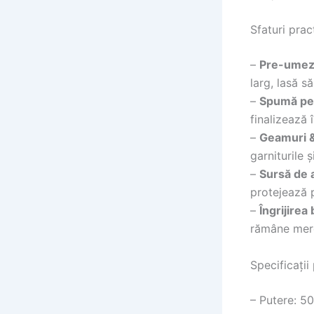
Sfaturi prac
–
Pre-umez
larg, lasă s
–
Spumă pen
finalizează 
–
Geamuri &
garniturile ș
–
Sursă de 
protejează
–
Îngrijirea 
rămâne mere
Specificații
– Putere: 