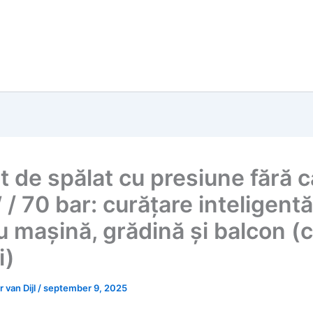
t de spălat cu presiune fără c
/ 70 bar: curățare inteligentă
u mașină, grădină și balcon (
i)
 van Dijl
/
september 9, 2025