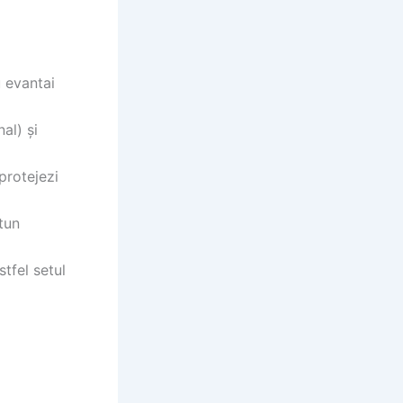
u evantai
al) și
protejezi
rtun
tfel setul