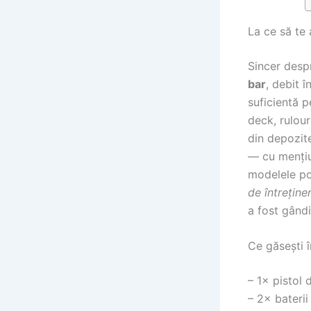
La ce să te 
Sincer des
bar
, debit î
suficientă p
deck, rulour
din depozit
— cu menți
modelele po
de întreține
a fost gândi
Ce găsești î
– 1× pistol 
– 2× bateri