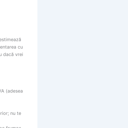
 estimează
mentarea cu
u dacă vrei
TVA (adesea
rior; nu te
ape frumos,