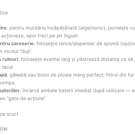
tice
ire
: pentru murdărie încăpățânată (alge/noroi), pornește c
ă acționeze, apoi treci pe jet îngust.
tru caroserie
: folosește lance/dispenser de spumă (opțion
în modul “duș”.
 rulouri
: folosește evantai larg și păstrează distanța ca să 
i lacul.
apă
: găleată sau butoi de ploaie merg perfect; filtrul din fu
 pompa.
bateriilor
: încarcă ambele baterii imediat după utilizare — as
u “gata de acțiune”.
 pe scurt
500W