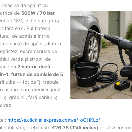
i mașină de spălat cu
ectrică de
500W / 70 bar
rii tip 18V) e din categoria
t fără ea?”. Pui bateria,
tunul de admisie într-o
la o sursă de apă și, dintr-o
depărtezi excrementele de
hiul verde și stropii de
 vine cu
2 baterii
,
duză
în-1
,
furtun de admisie de 5
ii utile — tot ce îți trebuie
ri ușoare spre medii în jurul
i și grădinii, fără cabluri și
e cap.
tei:
https://s.click.aliexpress.com/e/_oCHKLzf
 publicării, prețul este
€26,75 (TVA inclus)
—
fără
costuri