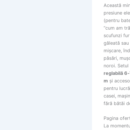
Această min
presiune el
(pentru bate
“cum am trăi
scufunzi fur
găleată sau 
mișcare, în
păsări, mușc
noroi. Setul
reglabilă 6-
m
și accesor
pentru lucră
casei, mașini
fără bătăi d
Pagina ofer
La momentul