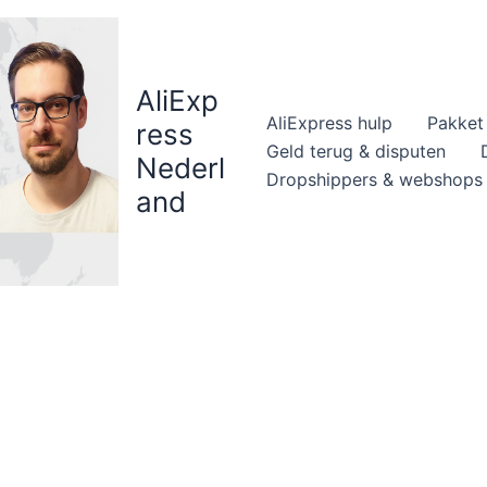
AliExp
AliExpress hulp
Pakket 
ress
Geld terug & disputen
Nederl
Dropshippers & webshops
and