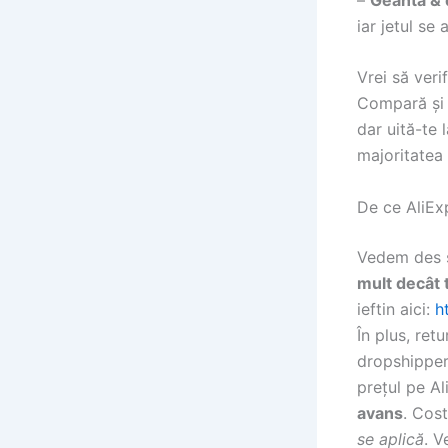
iar jetul se
Vrei să veri
Compară și 
dar uită-te 
majoritatea
De ce AliExp
Vedem des se
mult decât 
ieftin aici:
h
În plus, ret
dropshipper-
prețul pe A
avans
. Cos
se aplică
. V