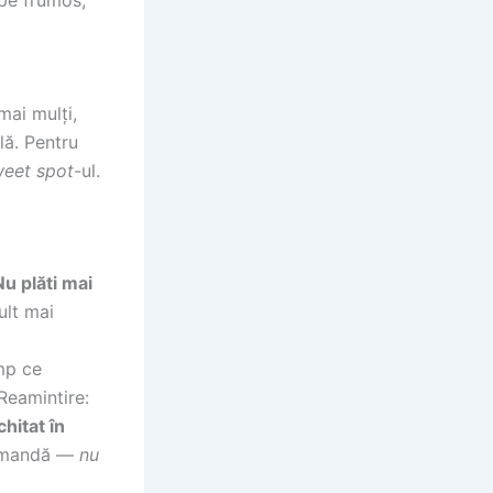
mai mulți,
ală. Pentru
eet spot
-ul.
Nu plăti mai
ult mai
imp ce
Reamintire:
chitat în
comandă —
nu