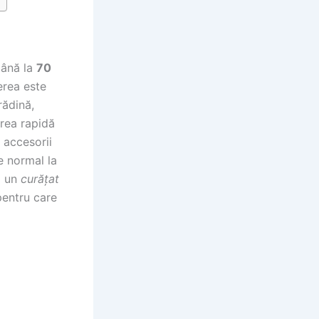
până la
70
terea este
rădină,
area rapidă
 accesorii
e normal la
i un
curățat
pentru care