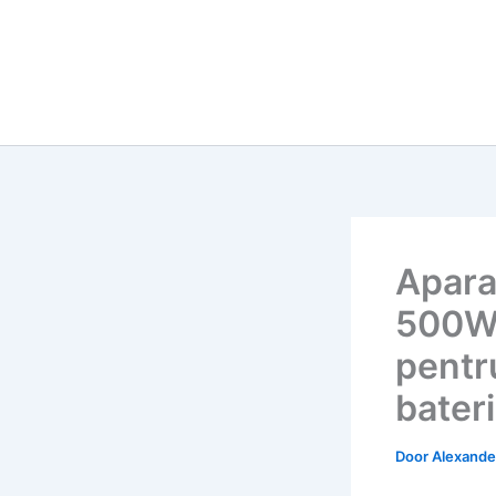
Apara
500W 
pentr
bateri
Door
Alexander