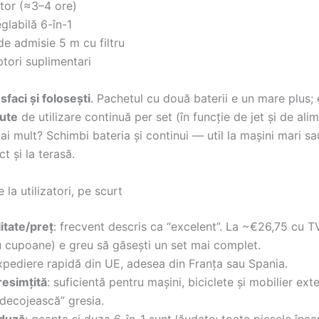
ător (≈3–4 ore)
glabilă 6-în-1
de admisie 5 m cu filtru
tori suplimentari
sfaci și folosești
. Pachetul cu două baterii e un mare plus;
ute
de utilizare continuă per set (în funcție de jet și de ali
ai mult? Schimbi bateria și continui — util la mașini mari sa
ct și la terasă.
la utilizatori, pe scurt
itate/preț
: frecvent descris ca “excelent”. La ~€26,75 cu 
u cupoane) e greu să găsești un set mai complet.
xpediere rapidă din UE, adesea din Franța sau Spania.
resimțită
: suficientă pentru mașini, biciclete și mobilier exte
“decojească” gresia.
 duză
: geanta și duza 6-în-1 sunt lăudate; toate piesele înc