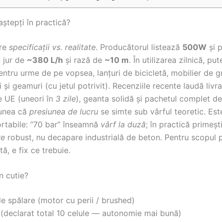
aștepți în practică?
pre
specificații vs. realitate
. Producătorul listează
500W
și 
n jur de
~380 L/h
și rază de
~10 m
. În utilizarea zilnică, pu
entru urme de pe vopsea, lanțuri de bicicletă, mobilier de g
i și geamuri (cu jetul potrivit). Recenziile recente laudă livr
e UE (uneori în
3 zile
), geanta solidă și pachetul complet de
unea că
presiunea de lucru
se simte sub vârful teoretic. Est
rtabile: “70 bar” înseamnă
vârf la duză
; în practică primeșt
re
robust, nu decapare industrială de beton. Pentru scopul 
tă, e fix ce trebuie.
n cutie?
de spălare (motor cu perii / brushed)
i (declarat total 10 celule — autonomie mai bună)