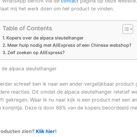
f WhatsApp bericht via de
contact
pagina op deze website.
n laat mij het werk doen om het product te vinden.
Table of Contents
Kopers over de alpaca sleutelhanger
Meer hulp nodig met AliExpress of een Chinese webshop?
Zelf zoeken op AliExpress?
 de alpaca sleutelhanger
eerder schreef ben ik naar een ander vergelijkbaar product 
dere reacties. Dit omdat de alpaca sleutelhanger relatief we
ft gekregen. Waar ik nu naar kijk is een product met een an
n konijntje. Deze is door 88% van de kopers beoordeeld met
producten zien?
Klik hier
!