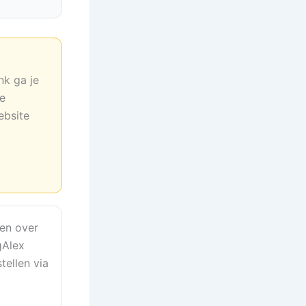
nk ga je
ne
ebsite
en over
gAlex
tellen via