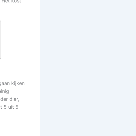
 Het kost
gaan kijken
inig
der dier,
 5 uit 5