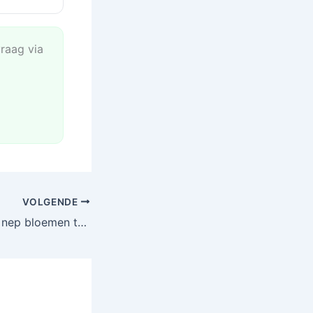
vraag via
VOLGENDE
Bruidsboeket van nep bloemen te koop bij AliExpress