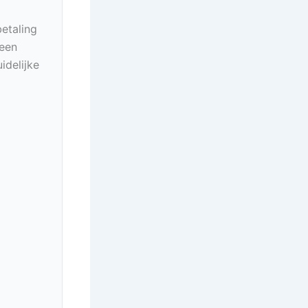
betaling
geen
idelijke