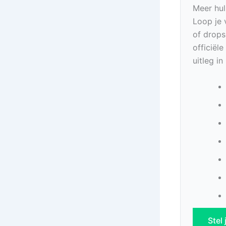
Meer hul
Loop je 
of drops
officiël
uitleg i
Stel