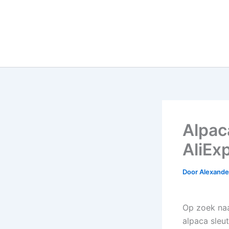
Alpac
AliEx
Door
Alexander
Op zoek naa
alpaca sleut