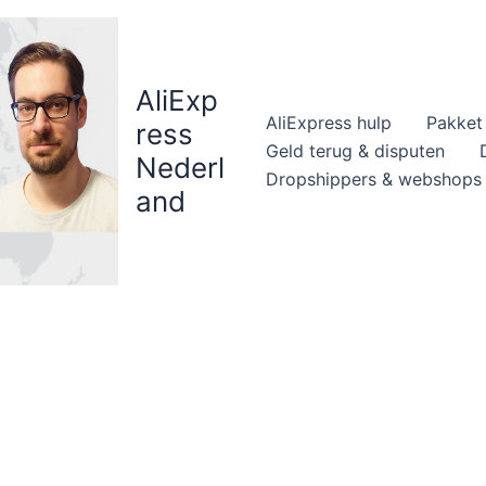
AliExp
AliExpress hulp
Pakket 
ress
Geld terug & disputen
Nederl
Dropshippers & webshops
and