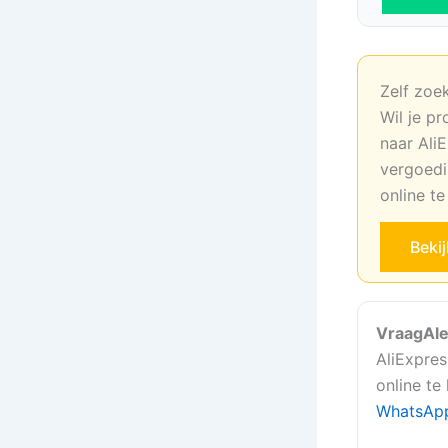
Zelf zoe
Wil je pr
naar AliE
vergoedi
online t
Beki
VraagAle
AliExpres
online te
WhatsAp