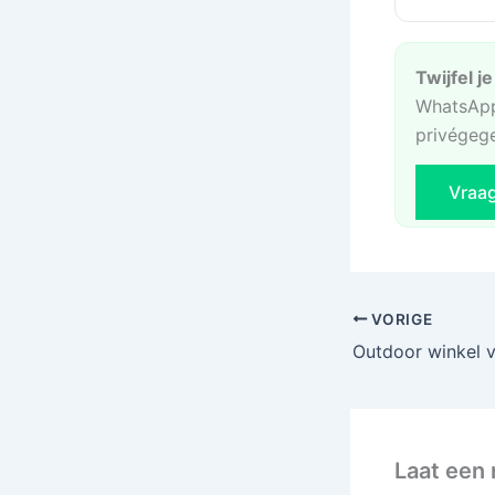
Twijfel j
WhatsApp
privégeg
Vraa
VORIGE
Laat een 