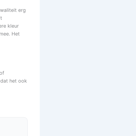
waliteit erg
t
re kleur
 mee. Het
of
mdat het ook