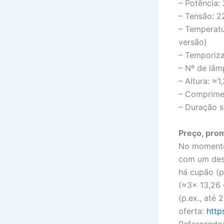
– Potência:
– Tensão: 2
– Temperatu
versão)
– Temporiza
– Nº de lâm
– Altura: ≈1
– Comprimen
– Duração s
Preço, pro
No momento 
com um desc
há cupão (p
(≈3× 13,26
(p.ex., até
oferta:
http
Reforçando: