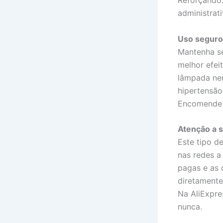
administrat
Uso seguro 
Mantenha se
melhor efei
lâmpada nem
hipertensão
Encomende 
Atenção a 
Este tipo d
nas redes a
pagas e as 
diretamente
Na AliExpre
nunca.