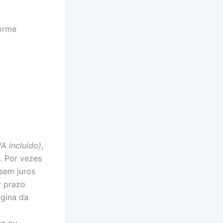
forme
VA incluído)
,
. Por vezes
sem juros
r prazo
ágina da
ga ou