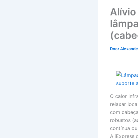
Alívio
lâmpa
(cabe
Door
Alexander
O calor inf
relaxar loc
com cabeça(
robustos (a
contínua ou 
AliExpress 