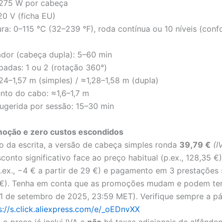
 275 W por cabeça
20 V (ficha EU)
ra: 0–115 °C (32–239 °F), roda contínua ou 10 níveis (con
dor (cabeça dupla): 5–60 min
padas: 1 ou 2 (rotação 360°)
,24–1,57 m (simples) / ≈1,28–1,58 m (dupla)
to do cabo: ≈1,6–1,7 m
ugerida por sessão: 15–30 min
moção e zero custos escondidos
da escrita, a versão de cabeça simples ronda
39,79 €
(I
onto significativo face ao preço habitual (p.ex., 128,35 €)
.ex., −4 € a partir de 29 €) e pagamento em 3 prestações 
 €). Tenha em conta que as promoções mudam e podem te
 21 de setembro de 2025, 23:59 MET). Verifique sempre a p
s://s.click.aliexpress.com/e/_oEDnvXX
 o preço já inclui IVA e
não
há taxas adicionais de alfânde