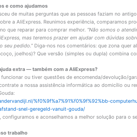
s e como ajudamos
asceu de muitas perguntas que as pessoas faziam no antigo 
obre a AliExpress. Reunimos experiência, comparamos pro
no que reparar para comprar melhor.
“Não somos o atend
AliExpress, mas teremos prazer em ajudar com dúvidas sobr
o seu pedido.”
Diga-nos nos comentários: que zona quer al
scoço, joelhos)? Que versão (simples ou dupla) combina co
 ajuda extra — também com a AliExpress?
 funcionar ou tiver questões de encomenda/devolução/gar
 contrate a nossa assistência informática ao domicílio ou 
 Gouda:
exandervandijl.nl/%f0%9f%a7%91%f0%9f%92%bb-computerhu
afstand-snel-geregeld-vanuit-gouda/
 configuramos e aconselhamos a melhor solução para o se
so trabalho