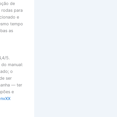
opção de
 rodas para
ecionado e
mesmo tempo
mbas as
,4/5.
a do manual:
iado; o
de ser
manha — ter
upões e
EDnvXX