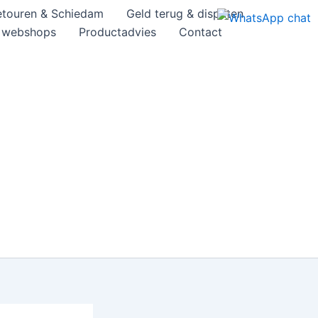
etouren & Schiedam
Geld terug & disputen
& webshops
Productadvies
Contact