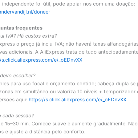
a independente foi útil, pode apoiar-nos com uma doação:
andervandijl.nl/doneer
untas frequentes
lui IVA? Há custos extra?
Express o preço já inclui IVA; não haverá taxas alfandegári
ivas adicionais. A AliExpress trata de tudo antecipadamen
//s.click.aliexpress.com/e/_oEDnvXX
devo escolher?
les para uso focal e orçamento contido; cabeça dupla se
 zonas em simultâneo ou valoriza 10 níveis + temporizador
ersões aqui:
https://s.click.aliexpress.com/e/_oEDnvXX
a cada sessão?
e 15–30 min. Comece suave e aumente gradualmente. Não
s e ajuste a distância pelo conforto.