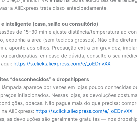
ivas; a AliExpress trata disso antecipadamente.
e inteligente (casa, salão ou consultório)
ssões de 15–30 min e ajuste distância/temperatura ao con
to, exponha a área (sem tecidos grossos). Não olhe direta
 a aponte aos olhos. Precaução extra em gravidez, implan
 ou cardiopatias; em caso de dúvida, consulte o seu médic
aqui:
https://s.click.aliexpress.com/e/_oEDnvXX
sites “desconhecidos” e dropshippers
e lâmpada aparece por vezes em lojas pouco conhecidas o
 preços inflacionados. Nessas lojas, as devoluções costum
condições, opacas. Não pague mais do que precisa: compr
 na AliExpress:
https://s.click.aliexpress.com/e/_oEDnvXX
ss, as devoluções são geralmente gratuitas — nos dropshi