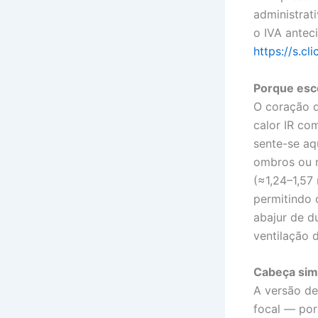
administrat
o IVA antec
https://s.c
Porque esc
O coração d
calor IR co
sente-se aq
ombros ou m
(≈1,24–1,57
permitindo 
abajur de d
ventilação 
Cabeça sim
A versão d
focal — por