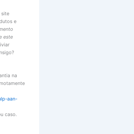
site
dutos e
imento
e este
iviar
nsigo?
antia na
remotamente
lp-aan-
u caso.