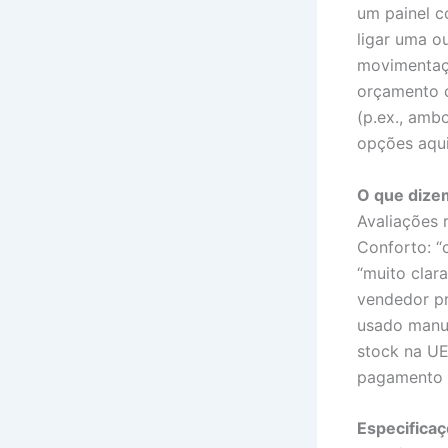
um painel c
ligar uma 
movimentaçã
orçamento c
(p.ex., amb
opções aqu
O que dize
Avaliações 
Conforto: “
“muito clar
vendedor pr
usado manua
stock na UE
pagamento 
Especificaç