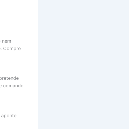
as nem
te. Compre
 pretende
 e comando.
 aponte