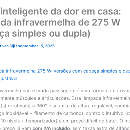
 inteligente da dor em casa:
da infravermelha de 275 W
ça simples ou dupla)
 van Dijl
/
september 15, 2025
ravermelho não é moda passageira: é uma forma comprova
almente músculos e articulações. Esta lâmpada infravermel
s) rotativa(s) a 360° e suporte de altura regulável, combi
ço inoxidável + filamento de carbono), controlo intuitivo (
10 níveis + temporizador) e um preço difícil de bater. O me
o preço já vem
com IVA incluído
, sem taxas extra de alfân