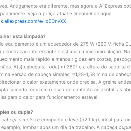
ivas. Antigamente era diferente, mas agora a AliExpress cob
ipadamente. Veja o preço atual e encomende aqui:
lick.aliexpress.com/e/_oEDnvXX
olher esta lâmpada?
o equipamento é um aquecedor de 275 W (220 V, ficha EU
m penetração interessante e estimula a microcirculação. Na 
uecimento mais rápido e menos rigidez em costas, pescoço
ãos. A(s) cabeça(s) roda(m) 360° e a altura do suporte é 
 m na versão de cabeça simples; ≈1,28–1,58 m na de cabeça
direcionar o calor exatamente onde precisa. A grelha antie
upla camada reduzem o risco de contacto acidental; as abe
dissipam o calor para funcionamento estável.
ples ou dupla?
e
cabeça simples
é compacta e leve (≈2,1 kg), ideal para u
 exemplo, lombar após um dia de trabalho. A
cabeça dupla