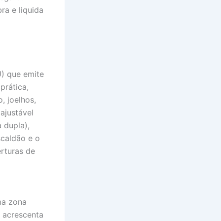
ra e liquida
) que emite
prática,
, joelhos,
ajustável
 dupla),
scaldão e o
rturas de
ma zona
acrescenta