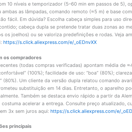
om 10 níveis e temporizador (5–60 min em passos de 5), 
ou ambas as lâmpadas, comando remoto (≈5 m) e base com
o fácil. Em dúvida? Escolha cabeça simples para uso dir
ontido; cabeça dupla se pretende tratar duas zonas ao 
os os joelhos) ou se valoriza predefinições e rodas. Veja a
i:
https://s.click.aliexpress.com/e/_oEDnvXX
m os compradores
recentes (todas compras verificadas) apontam média de ≈4
confortável” (100%); facilidade de uso: “boa” (80%); clarez
a” (80%). Um cliente da versão dupla relatou comando avar
ometeu substituição em 14 dias. Entretanto, o aparelho po
lmente. Também se destaca envio rápido a partir da Ale
 costuma acelerar a entrega. Consulte preço atualizado, c
em 3x sem juros aqui:
https://s.click.aliexpress.com/e/_o
ões principais