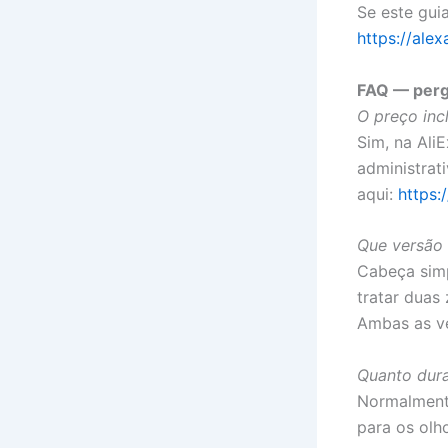
Se este gui
https://alex
FAQ — perg
O preço inc
Sim, na Ali
administrat
aqui:
https:
Que versão 
Cabeça simp
tratar duas
Ambas as v
Quanto dur
Normalment
para os olho