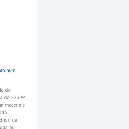
da de
ha de 275 W,
na materiais
roda
lhor: na
dega ou