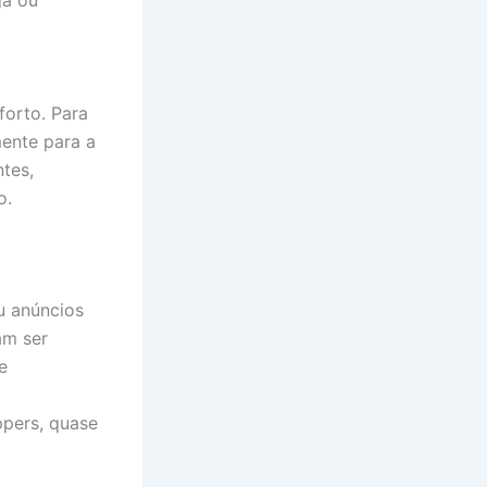
forto. Para
mente para a
tes,
o.
u anúncios
am ser
e
ppers, quase