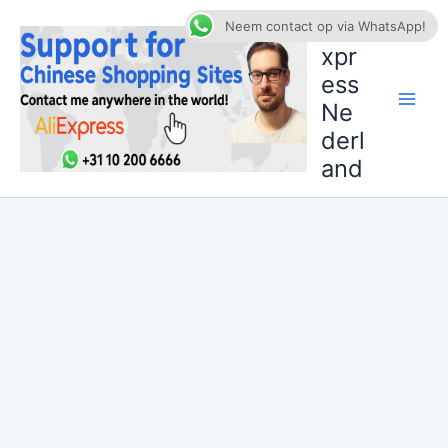
Ga
AliE
Neem contact op via WhatsApp!
naar
xpr
de
ess
inhoud
Ne
derl
and