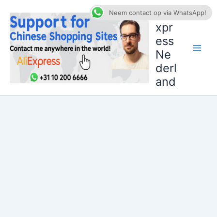
Ga
AliE
Neem contact op via WhatsApp!
naar
xpr
de
ess
inhoud
Ne
derl
and