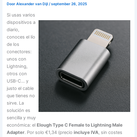
Door
Alexander van Dijl
/
september 26, 2025
Si usas varios
dispositivos a
diario,
conoces el lío
de los
conectores:
unos con
Lightning,
otros con
USB-C… y
justo el cable
que tienes no
sirve. La
solución es
sencilla y muy
económica: el
Elough Type C Female to Lightning Male
Adapter
. Por solo €1,34 (precio
incluye IVA
, sin costes