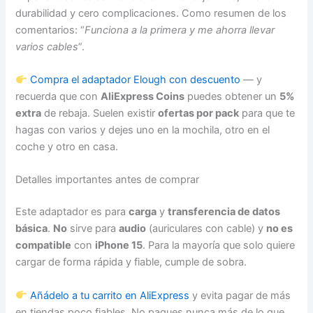
durabilidad y cero complicaciones. Como resumen de los
comentarios: “
Funciona a la primera y me ahorra llevar
varios cables
”.
Compra el adaptador Elough con descuento
— y
recuerda que con
AliExpress Coins
puedes obtener un
5%
extra
de rebaja. Suelen existir
ofertas por pack
para que te
hagas con varios y dejes uno en la mochila, otro en el
coche y otro en casa.
Detalles importantes antes de comprar
Este adaptador es para
carga
y
transferencia de datos
básica
.
No
sirve para
audio
(auriculares con cable) y
no es
compatible
con
iPhone 15
. Para la mayoría que solo quiere
cargar de forma rápida y fiable, cumple de sobra.
Añádelo a tu carrito en AliExpress
y evita pagar de más
en tiendas poco fiables. No pagues nunca más de lo que