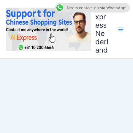
Ga
AliE
Neem contact op via WhatsApp!
naar
xpr
de
ess
inhoud
Ne
derl
and