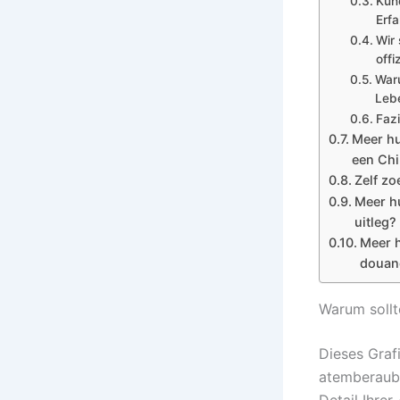
Kun
Erf
Wir 
offi
Waru
Leb
Fazi
Meer hu
een Ch
Zelf zo
Meer hu
uitleg?
Meer h
douan
Warum sollt
Dieses Graf
atemberaube