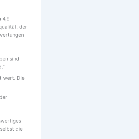
 4,9
ualität, der
Bewertungen
rben sind
.“
t wert. Die
 der
hwertiges
selbst die