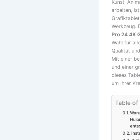
Kunst, Anim
arbeiten, is
Grafiktablet
Werkzeug. 
Pro 24 4K G
Wahl für al
Qualität un
Mit einer b
und einer g
dieses Table
um Ihrer Kre
Table of
Waru
Huio
ents
Inst