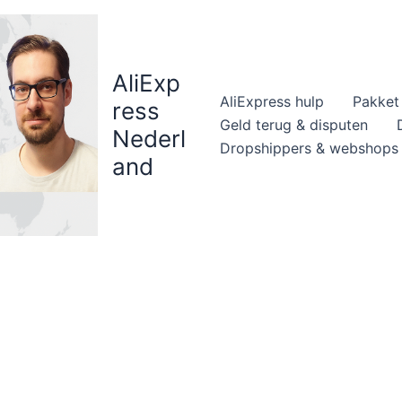
AliExp
AliExpress hulp
Pakket 
ress
Geld terug & disputen
Nederl
Dropshippers & webshops
and