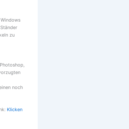
t Windows
 Ständer
keln zu
 Photoshop,
evorzugten
 einen noch
nk:
Klicken