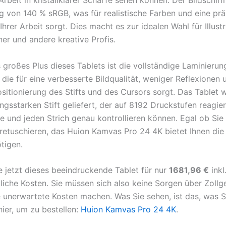
 Arbeit in kristallklarer Schärfe sehen können. Der Bildschir
 von 140 % sRGB, was für realistische Farben und eine prä
Ihrer Arbeit sorgt. Dies macht es zur idealen Wahl für Illust
ner und andere kreative Profis.
 großes Plus dieses Tablets ist die vollständige Laminierun
 die für eine verbesserte Bildqualität, weniger Reflexionen 
sitionierung des Stifts und des Cursors sorgt. Das Tablet w
ngsstarken Stift geliefert, der auf 8192 Druckstufen reagie
ie und jeden Strich genau kontrollieren können. Egal ob Sie 
retuschieren, das Huion Kamvas Pro 24 4K bietet Ihnen die 
tigen.
ie jetzt dieses beeindruckende Tablet für nur
1681,96 €
inkl
liche Kosten. Sie müssen sich also keine Sorgen über Zoll
 unerwartete Kosten machen. Was Sie sehen, ist das, was S
hier, um zu bestellen:
Huion Kamvas Pro 24 4K
.