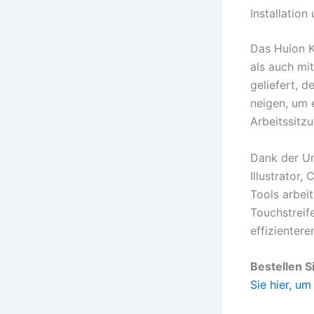
Installation
Das Huion K
als auch mi
geliefert, d
neigen, um 
Arbeitssitz
Dank der Un
Illustrator
Tools arbei
Touchstreif
effizientere
Bestellen 
Sie hier, um