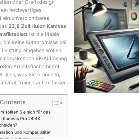
ation oder Grafikdesign
t ein hochwertiges
t ein unverzichtbares
Das
23,8 Zoll Huion Kamvas
rafiktablett
ist die ideale
le, die keine Kompromisse bei
d Leistung eingehen wollen.
eeindruckenden 4K-Auflösung
roßen Arbeitsfläche bietet
t alles, was Sie brauchen,
ativität freien Lauf zu lassen.
 Contents
m sollten Sie sich für das
n Kamvas Pro 24 4K
cheiden?
allation und Kompatibilität