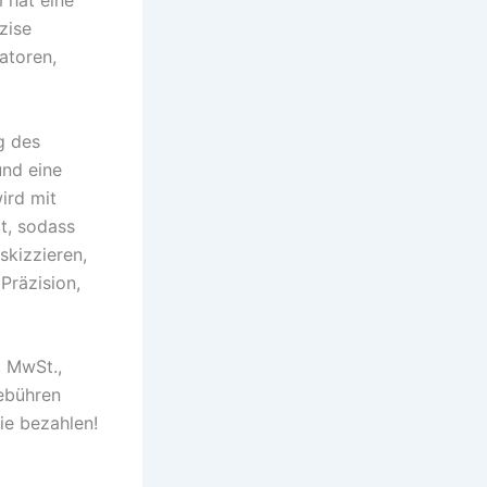
m hat eine
zise
ratoren,
g des
und eine
ird mit
rt, sodass
skizzieren,
Präzision,
. MwSt.,
gebühren
ie bezahlen!