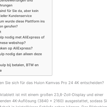
denbewertungen und
ahrungen
sind für Sie da, aber kein
zieller Kundenservice
m wurde diese Plattform ins
en gerufen?
t
lp nodig met AliExpress of
inese webshop?
eken op AliExpress?
lp nodig dan alleen deze
ulp bij betalen, BTW en
e
en Sie sich für das Huion Kamvas Pro 24 4K entscheiden?
iktablett ist mit einem großen 23,8-Zoll-Display und einer
nden 4K-Auflösung (3840 x 2160) ausgestattet, sodass Si