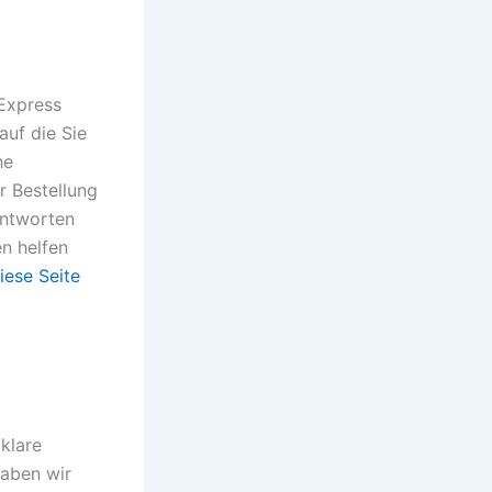
iExpress
auf die Sie
he
er Bestellung
antworten
n helfen
iese Seite
klare
haben wir