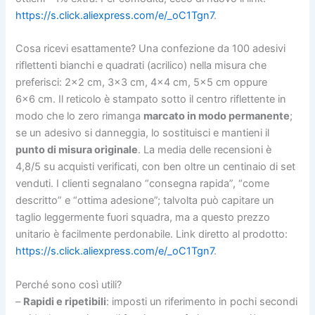
https://s.click.aliexpress.com/e/_oC1Tgn7
.
Cosa ricevi esattamente? Una confezione da 100 adesivi
riflettenti bianchi e quadrati (acrilico) nella misura che
preferisci: 2×2 cm, 3×3 cm, 4×4 cm, 5×5 cm oppure
6×6 cm. Il reticolo è stampato sotto il centro riflettente in
modo che lo zero rimanga
marcato in modo permanente
;
se un adesivo si danneggia, lo sostituisci e mantieni il
punto di misura originale
. La media delle recensioni è
4,8/5 su acquisti verificati, con ben oltre un centinaio di set
venduti. I clienti segnalano “consegna rapida”, “come
descritto” e “ottima adesione”; talvolta può capitare un
taglio leggermente fuori squadra, ma a questo prezzo
unitario è facilmente perdonabile. Link diretto al prodotto:
https://s.click.aliexpress.com/e/_oC1Tgn7
.
Perché sono così utili?
–
Rapidi e ripetibili
: imposti un riferimento in pochi secondi