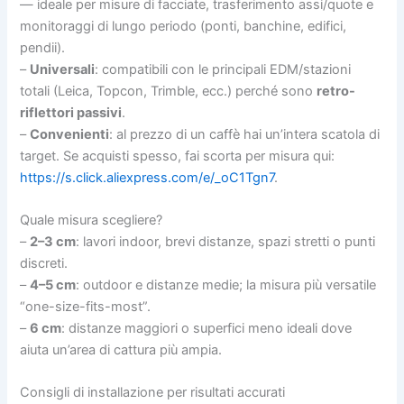
— ideale per misure di facciate, trasferimento assi/quote e
monitoraggi di lungo periodo (ponti, banchine, edifici,
pendii).
–
Universali
: compatibili con le principali EDM/stazioni
totali (Leica, Topcon, Trimble, ecc.) perché sono
retro-
riflettori passivi
.
–
Convenienti
: al prezzo di un caffè hai un’intera scatola di
target. Se acquisti spesso, fai scorta per misura qui:
https://s.click.aliexpress.com/e/_oC1Tgn7
.
Quale misura scegliere?
–
2–3 cm
: lavori indoor, brevi distanze, spazi stretti o punti
discreti.
–
4–5 cm
: outdoor e distanze medie; la misura più versatile
“one-size-fits-most”.
–
6 cm
: distanze maggiori o superfici meno ideali dove
aiuta un’area di cattura più ampia.
Consigli di installazione per risultati accurati