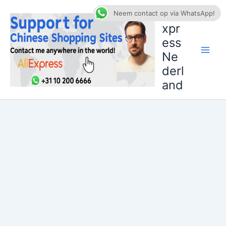
Ga
AliE
Neem contact op via WhatsApp!
naar
xpr
de
ess
inhoud
Ne
derl
and