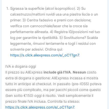
Sgrassa la superficie (alcol isopropilico). 2) Su
calcestruzzo/mattoni ruvidi usa una piastra liscia o un
primer. 3) Centra l’adesivo e premi con decisione;
verifica con cannocchiale/laser che la croce sia
perfettamente allineata. 4) Registra ID/posizioni nel tuo
log per garantire la ripetibilità. 5) Sostituzione? Scalda
leggermente, rimuovi lentamente e togli i residui con
solvente per adesivi. Ordina qui:
https://s.click.aliexpress.com/e/_oC1Tgn7
.
IVA e dogana oggi
Il prezzo su AliExpress
include già l’IVA
.
Nessun
costo
extra di dogana o gestione: AliExpress incassa e mostra
tutto in anticipo al checkout. In passato (pre-IOSS) poteva
essere più complicato, ma per pacchi piccoli come questo
(ben sotto €150) oggi è risolto. Vedi semplicemente il
prezzo finale IVA inclusa. Controlla tu stesso:
https://s.click.aliexpress.com/e/_oC1Tgn7
.