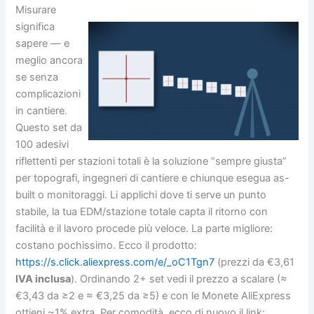
Misurare
significa
sapere — e
meglio ancora
se senza
complicazioni
in cantiere.
Questo set da
100 adesivi
riflettenti per stazioni totali è la soluzione “sempre giusta”
per topografi, ingegneri di cantiere e chiunque esegua as-
built o monitoraggi. Li applichi dove ti serve un punto
stabile, la tua EDM/stazione totale capta il ritorno con
facilità e il lavoro procede più veloce. La parte migliore:
costano pochissimo. Ecco il prodotto:
https://s.click.aliexpress.com/e/_oC1Tgn7
(prezzi da €3,61
IVA inclusa
). Ordinando 2+ set vedi il prezzo a scalare (≈
€3,43 da ≥2 e ≈ €3,25 da ≥5) e con le Monete AliExpress
ottieni ~1% extra. Per comodità, ecco di nuovo il link: