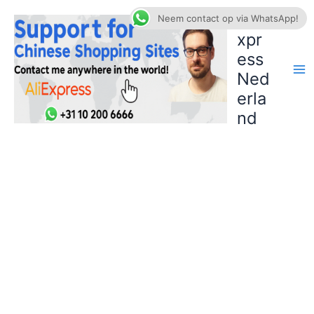
Ga
AliE
Neem contact op via WhatsApp!
naar
xpr
de
ess
inhoud
Ned
erla
nd