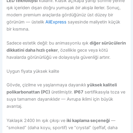
LED teknolojisi
kullanır. Klasik aç/kapa yanıp sönme yerine
ışık içeriden dışarı doğru
yumuşak bir akışla
ilerler. Sonuç,
modern premium araçlarda gördüğünüz üst düzey bir
görünüm — üstelik
AliExpress
sayesinde maliyetin küçük
bir kısmına.
Sadece estetik değil: bu animasyonlu ışık
diğer sürücülerin
dikkatini daha hızlı çeker
, özellikle gece veya kötü
havalarda görünürlüğü ve dolayısıyla güvenliği artırır.
Uygun fiyata yüksek kalite
Gövde, çizilme ve yaşlanmaya dayanıklı
yüksek kaliteli
polikarbonattan (PC)
üretilmiştir.
IP67
sertifikasıyla toza ve
suya tamamen dayanıklıdır — Avrupa iklimi için büyük
avantaj.
Yaklaşık 2400 lm ışık çıkışı ve
iki kaplama seçeneği
—
“smoked” (daha koyu, sportif) ve “crystal” (şeffaf, daha