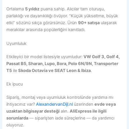
Ortalama
5 yıldız
puana sahip. Alıcılar tam oturuşu,
parlaklığı ve dayanıklılığı övüyor. “Küçük yükseltme, büyük
etki” sözünü sıkça görürsünüz. Ürün
90+ satışa
ulaşarak
meraklılar arasında popülerliğini kanıtladı.
Uyumluluk
Etkileyici bir model listesiyle uyumludur:
VW Golf 3, Golf 4,
Passat B5, Sharan, Lupo, Bora, Polo 6N/9N, Transporter
T5
ile
Skoda Octavia ve SEAT Leon & Ibiza
.
Ek ipucu
Sipariş, montaj veya uyumluluk kontrolünde yardıma mı
ihtiyacınız var?
AlexandervanDijl.nl
üzerinden
evde veya
uzaktan bilgisayar desteği
alın.
AliExpress ile ilgili
sorunlarda
— siparişten iade süreçlerine — da yardımcı
oluyoruz.