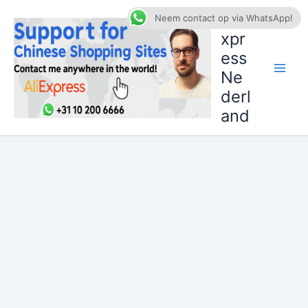
Ga
AliE
Neem contact op via WhatsApp!
naar
xpr
de
ess
inhoud
Ne
derl
and