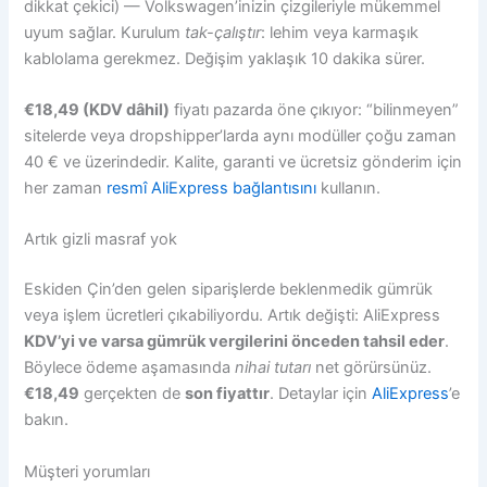
dikkat çekici) — Volkswagen’inizin çizgileriyle mükemmel
uyum sağlar. Kurulum
tak-çalıştır
: lehim veya karmaşık
kablolama gerekmez. Değişim yaklaşık 10 dakika sürer.
€18,49 (KDV dâhil)
fiyatı pazarda öne çıkıyor: “bilinmeyen”
sitelerde veya dropshipper’larda aynı modüller çoğu zaman
40 € ve üzerindedir. Kalite, garanti ve ücretsiz gönderim için
her zaman
resmî AliExpress bağlantısını
kullanın.
Artık gizli masraf yok
Eskiden Çin’den gelen siparişlerde beklenmedik gümrük
veya işlem ücretleri çıkabiliyordu. Artık değişti: AliExpress
KDV’yi ve varsa gümrük vergilerini önceden tahsil eder
.
Böylece ödeme aşamasında
nihai tutarı
net görürsünüz.
€18,49
gerçekten de
son fiyattır
. Detaylar için
AliExpress
’e
bakın.
Müşteri yorumları