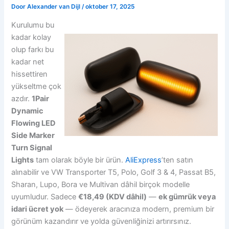
Door
Alexander van Dijl
/
oktober 17, 2025
Kurulumu bu
kadar kolay
olup farkı bu
kadar net
hissettiren
yükseltme çok
azdır.
1Pair
Dynamic
Flowing LED
Side Marker
Turn Signal
Lights
tam olarak böyle bir ürün.
AliExpress
’ten satın
alınabilir ve VW Transporter T5, Polo, Golf 3 & 4, Passat B5,
Sharan, Lupo, Bora ve Multivan dâhil birçok modelle
uyumludur. Sadece
€18,49 (KDV dâhil)
—
ek gümrük veya
idari ücret yok
— ödeyerek aracınıza modern, premium bir
görünüm kazandırır ve yolda güvenliğinizi artırırsınız.