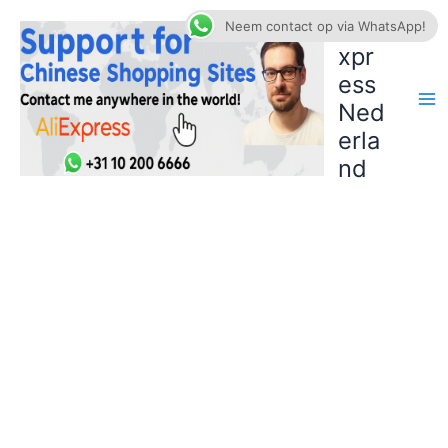
Ga
AliE
Neem contact op via WhatsApp!
naar
xpr
de
ess
inhoud
Ned
erla
nd