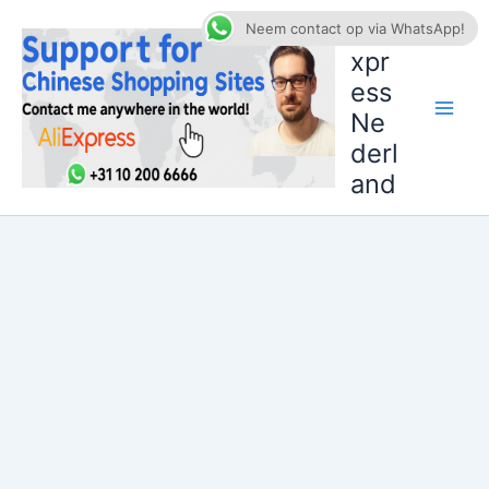
Ga
AliE
Neem contact op via WhatsApp!
naar
xpr
de
ess
inhoud
Ne
derl
and