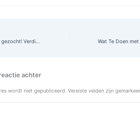
Instagram fanaat gezocht! Verdien tot 2500 euro PER MAAND!
reactie achter
res wordt niet gepubliceerd.
Vereiste velden zijn gemarke