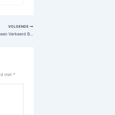
VOLGENDE
Wat Te Doen met een Verkeerd Bezorgd SHEIN Pakket?
erd met
*