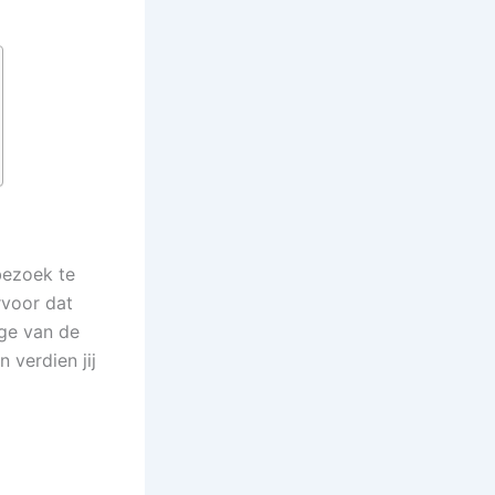
bezoek te
rvoor dat
ge van de
 verdien jij