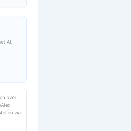
et AI,
en over
gAlex
tellen via