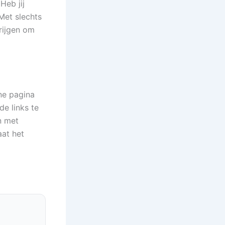
Heb jij
 Met slechts
rijgen om
rne pagina
de links te
n met
aat het