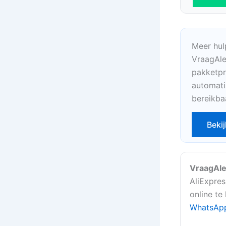
Meer hul
VraagAle
pakketpr
automati
bereikba
Bekij
VraagAle
AliExpres
online te
WhatsAp