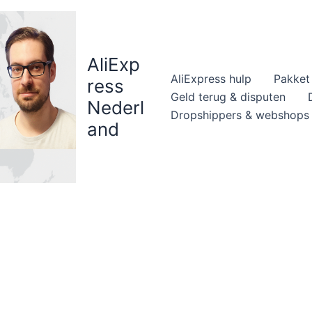
AliExp
AliExpress hulp
Pakket 
ress
Geld terug & disputen
Nederl
Dropshippers & webshops
and