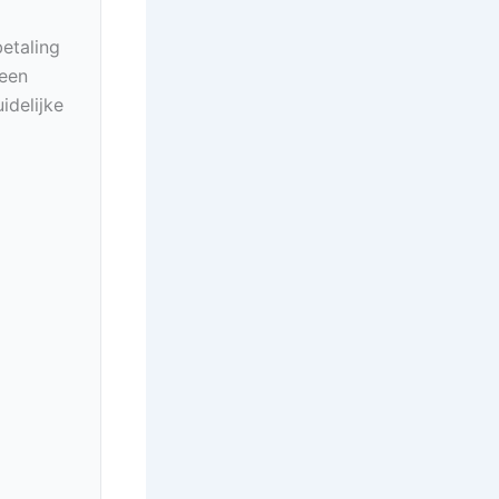
betaling
geen
idelijke