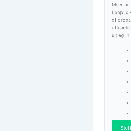
Meer hul
Loop je 
of drops
officiël
uitleg i
Stel