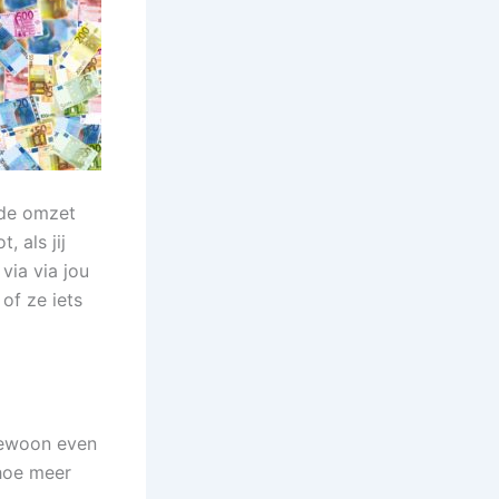
 de omzet
, als jij
via via jou
of ze iets
 gewoon even
 hoe meer