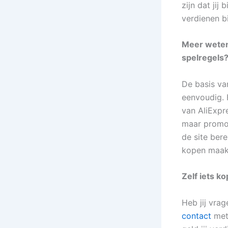
zijn dat jij
verdienen b
Meer weten
spelregels
De basis va
eenvoudig. 
van AliExpre
maar promoot
de site bere
kopen maakt 
Zelf iets k
Heb jij vra
contact
met 