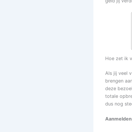
geld jij verd
Hoe zet ik 
Als jij vee
brengen aan
deze bezoek
totale opbre
dus nog ste
Aanmelden 