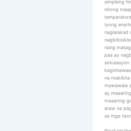
simpleng hi
nitong maa
temperatura
iyong enerh
naglalakad 
nagbibisikl
nang mataga
paa ay nag
sirkulasyon
kaginhawaa
na makikita
mawawala an
ay maaaring
maaaring g
araw na pag
sa mga tao
Pinakamaha