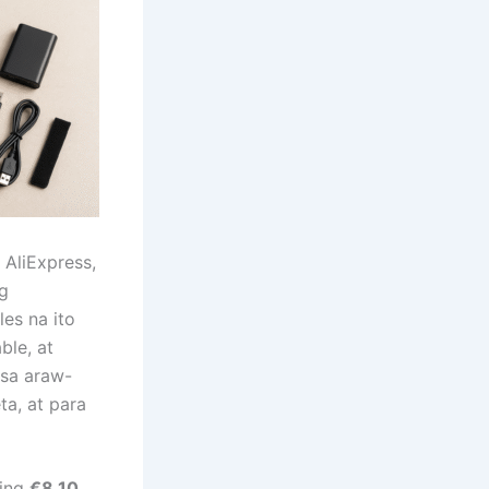
 AliExpress,
ng
es na ito
ble, at
sa araw-
ta, at para
ging
€8.10