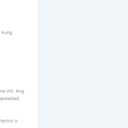
n kung
a init. Ang
apasidad.
nector o