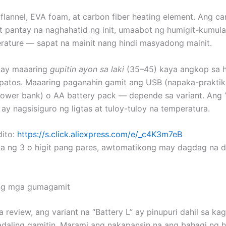
 flannel, EVA foam, at carbon fiber heating element. Ang ca
at pantay na naghahatid ng init, umaabot ng humigit-kumul
ature — sapat na mainit nang hindi masyadong mainit.
 ay maaaring
gupitin ayon sa laki
(35–45) kaya angkop sa h
apatos. Maaaring paganahin gamit ang USB (napaka-praktik
ower bank) o AA battery pack — depende sa variant. Ang “i
ay nagsisiguro ng ligtas at tuloy-tuloy na temperatura.
dito:
https://s.click.aliexpress.com/e/_c4K3m7eB
 ka ng 3 o higit pang pares, awtomatikong may dagdag na 
ng mga gumagamit
 review, ang variant na “Battery L” ay pinupuri dahil sa ka
daling gamitin. Marami ang nakapansin na ang bahagi ng 