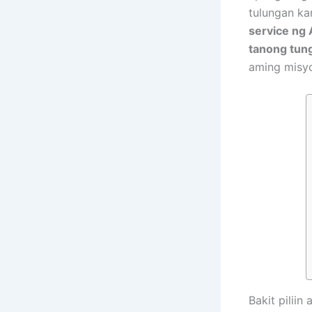
tulungan ka
service ng 
tanong tung
aming misy
Bakit piliin