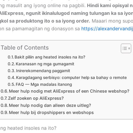
ng masulit ang iyong online na pagbili.
Hindi kami opisyal 
AliExpress, ngunit ikinalulugod naming tulungan ka sa iy
kol sa produktong ito o sa iyong order.
Maaari mong supo
on sa pamamagitan ng donasyon sa
https://alexandervandij
Table of Contents
Bakit piliin ang heated insoles na ito?
Karanasan ng mga gumagamit
Inirerekomendang paggamit
Karagdagang serbisyo: computer help sa bahay o remote
FAQ — Mga madalas itanong
Meer hulp nodig met AliExpress of een Chinese webshop?
Zelf zoeken op AliExpress?
Meer hulp nodig dan alleen deze uitleg?
Meer hulp bij dropshippers en webshops
 ang heated insoles na ito?