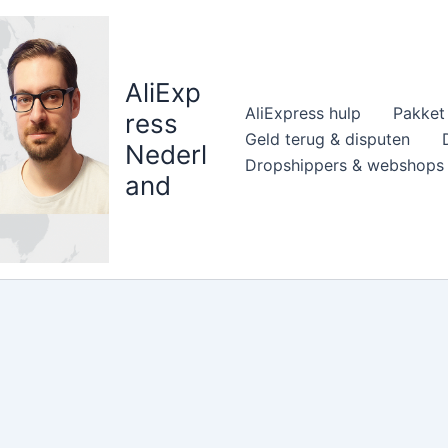
AliExp
AliExpress hulp
Pakket 
ress
Geld terug & disputen
Nederl
Dropshippers & webshops
and