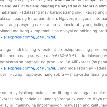
na ang VAT
at
walang dagdag na bayad sa customs o adm
nakaraan, kadalasang may karagdagang singil kapag ang 
la sa labas ng European Union. Ngayon, inaayos na ito n
ss — ang presyong nakikita mo sa checkout ay ang huling 
Maaari mo itong kumpirmahin sa opisyal na pahina ng prod
lick.aliexpress.com/e/_c4K3m7eB
.
a mga hindi kilalang website at dropshippers: ang pareho
 ibinebenta nang
sobrang mahal
(30–50 €) at kadalasang w
patakaran sa pagbalik ng produkto. Sa AliExpress (sa pa
lick.aliexpress.com/e/_c4K3m7eB
), ang mga return ay kadal
yusin. Huwag magbayad nang sobra — mag-order lamang sa
 na ito ay isinilang mula sa libo-libong katanungan tungko
iExpress na ipinadala sa lumang VraagAlex website. Kaya na
igay ng malinaw na impormasyon, maiwasan ang kalituhan,