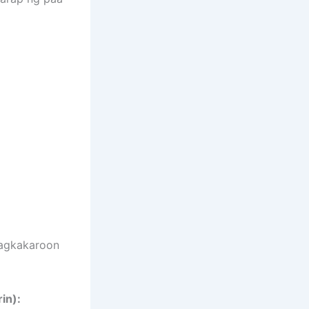
magkakaroon
in):