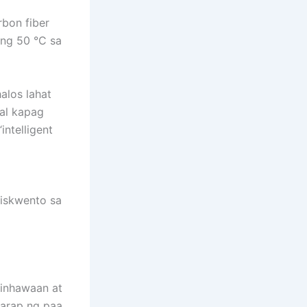
rbon fiber
ang 50 °C sa
alos lahat
al kapag
ntelligent
diskwento sa
ginhawaan at
harap ng paa