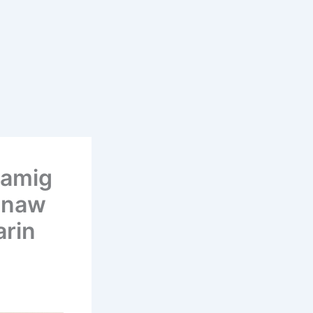
lamig
inaw
arin