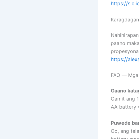
https://s.c
Karagdagang
Nahihirapa
paano makak
propesyonal
https://ale
FAQ — Mga 
Gaano katag
Gamit ang 1
AA battery 
Puwede ban
Oo, ang tel
battery mod