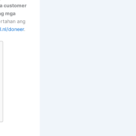
na customer
ong mga
rtahan ang
l.nl/doneer
.