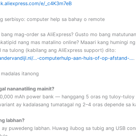
lick.aliexpress.com/e/_c4K3m7eB
 serbisyo: computer help sa bahay o remote
n bang mag-order sa AliExpress? Gusto mo bang matutuna
atipid nang mas matalino online? Maaari kang humingi ng
 na tulong (kabilang ang AliExpress support) dito:
xandervandijl.nl/…-computerhulp-aan-huis-of-op-afstand-…
.
madalas itanong
al nananatiling mainit?
0,000 mAh power bank — hanggang 5 oras ng tuloy-tuloy n
variant ay kadalasang tumatagal ng 2–4 oras depende sa k
g labhan?
a ay puwedeng labhan. Huwag ilubog sa tubig ang USB con
ule.