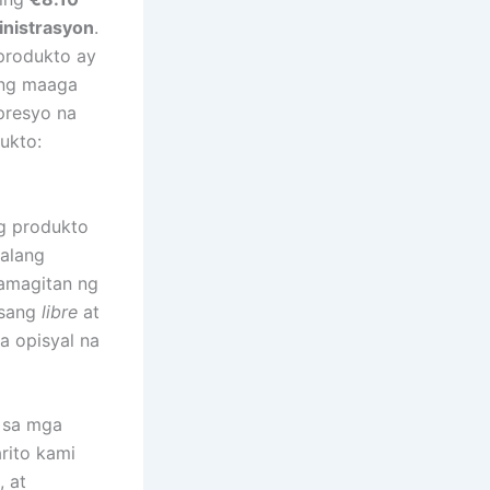
inistrasyon
.
produkto ay
ang maaga
presyo na
ukto:
ng produkto
alang
mamagitan ng
asang
libre
at
 opisyal na
l sa mga
rito kami
 at