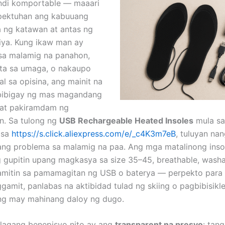
ndi komportable — maaari
pektuhan ang kabuuang
 ng katawan at antas ng
iya. Kung ikaw man ay
sa malamig na panahon,
eta sa umaga, o nakaupo
l sa opisina, ang mainit na
bibigay ng mas magandang
 at pakiramdam ng
n. Sa tulong ng
USB Rechargeable Heated Insoles
mula sa
 sa
https://s.click.aliexpress.com/e/_c4K3m7eB
, tuluyan na
g problema sa malamig na paa. Ang mga matalinong insol
 gupitin upang magkasya sa size 35–45, breathable, washa
amitin sa pamamagitan ng USB o baterya — perpekto para 
gamit, panlabas na aktibidad tulad ng skiing o pagbibisikle
ng may mahinang daloy ng dugo.
lagang benepisyo nito ay ang
transparent na presyo
: tan