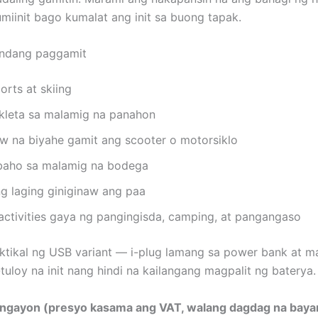
miinit bago kumalat ang init sa buong tapak.
endang paggamit
orts at skiing
ikleta sa malamig na panahon
w na biyahe gamit ang scooter o motorsiklo
baho sa malamig na bodega
g laging giniginaw ang paa
activities gaya ng pangingisda, camping, at pangangaso
tikal ng USB variant — i-plug lamang sa power bank at 
tuloy na init nang hindi na kailangang magpalit ng baterya.
ngayon (presyo kasama ang VAT, walang dagdag na bayar