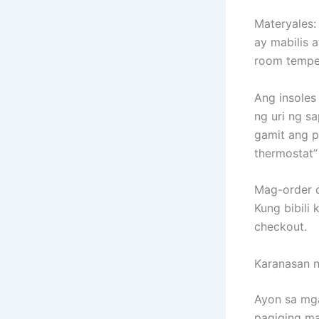
Materyales:
ay mabilis 
room temper
Ang insoles
ng uri ng s
gamit ang p
thermostat” 
Mag-order 
Kung bibili
checkout.
Karanasan 
Ayon sa mga
pagiging ma