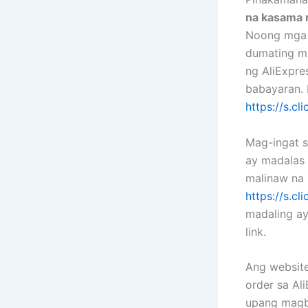
na kasama 
Noong mga 
dumating mu
ng AliExpre
babayaran. 
https://s.c
Mag-ingat s
ay madalas
malinaw na 
https://s.c
madaling a
link.
Ang website
order sa Al
upang magb