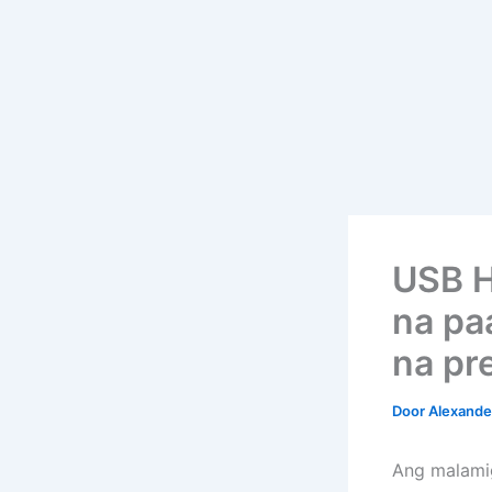
USB H
na pa
na pr
Door
Alexander
Ang malamig