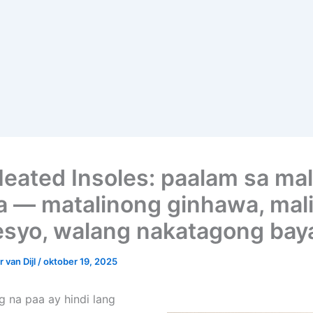
eated Insoles: paalam sa ma
a — matalinong ginhawa, mal
esyo, walang nakatagong bay
 van Dijl
/
oktober 19, 2025
 na paa ay hindi lang