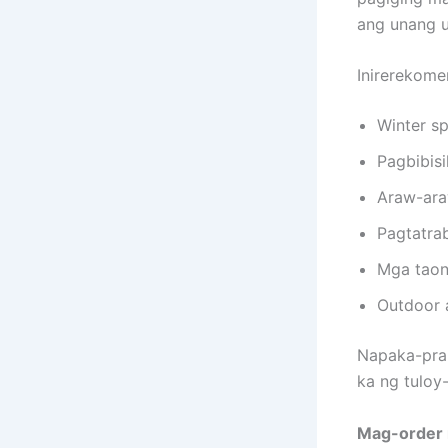
ang unang u
Inirerekom
Winter sp
Pagbibis
Araw-ara
Pagtatra
Mga taon
Outdoor 
Napaka-prak
ka ng tuloy-
Mag-order 