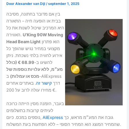
Door
Alexander van Dijl
/
september 1, 2025
בין אם מדובר בחתונה, מסיבה
בבית או הופעה חיה – התאורה
היא המרכיב שיכול לשנות את כל
האווירה.
U’King 90W Moving
Head Beam Light
הוא פתרון
מקצועי במחיר נגיש שהופך כל
אירוע לחוויה בלתי נשכחת. ניתן
להשיגו ב-
68.99 € (כולל
מע״מ, ללא עלויות נוספות של
מכס או עמלות)
ב-AliExpress
דרך
קישור זה
. באתרים אחרים
מחירו עולה לרוב על 200 €.
בעבר, הזמנה מסין הייתה כרוכה
לעיתים קרובות בתשלומים
נוספים במכס. כיום,
AliExpress
גובה את המע״מ מראש, כך
שהמחיר המוצג הוא המחיר הסופי – ללא הפתעות בעת המשלוח.