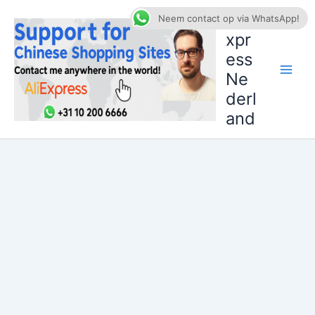
Ga
AliE
Neem contact op via WhatsApp!
naar
xpr
de
ess
inhoud
Ne
derl
and