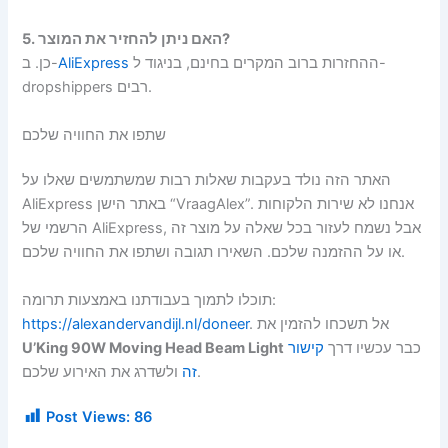
5. האם ניתן להחזיר את המוצר?
כן. ב-
AliExpress
ההחזרות ברוב המקרים בחינם, בניגוד ל-
dropshippers רבים.
שתפו את החוויה שלכם
האתר הזה נולד בעקבות שאלות רבות שמשתמשים שאלו על
AliExpress באתר הישן “VraagAlex”. אנחנו לא שירות הלקוחות
הרשמי של AliExpress, אבל נשמח לעזור בכל שאלה על מוצר זה
או על ההזמנה שלכם. השאירו תגובה ושתפו את החוויה שלכם.
תוכלו לתמוך בעבודתנו באמצעות תרומה:
https://alexandervandijl.nl/doneer
. אל תשכחו להזמין את
U’King 90W Moving Head Beam Light
קישור
כבר עכשיו דרך
ולשדרג את האירוע שלכם.
זה
Post Views:
86