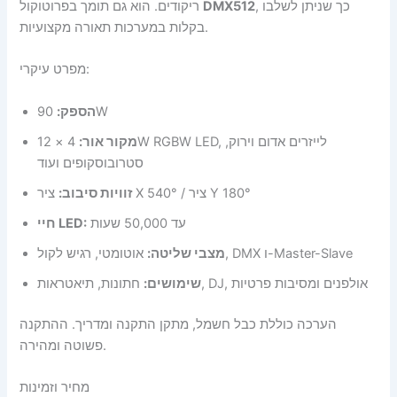
ריקודים. הוא גם תומך בפרוטוקול
DMX512
, כך שניתן לשלבו
בקלות במערכות תאורה מקצועיות.
מפרט עיקרי:
הספק:
90W
מקור אור:
4 × 12W RGBW LED, לייזרים אדום וירוק,
סטרובוסקופים ועוד
ציר X 540° / ציר Y 180°
זוויות סיבוב:
עד 50,000 שעות
חיי LED:
אוטומטי, רגיש לקול, DMX ו-Master-Slave
מצבי שליטה:
חתונות, תיאטראות, DJ, אולפנים ומסיבות פרטיות
שימושים:
הערכה כוללת כבל חשמל, מתקן התקנה ומדריך. ההתקנה
פשוטה ומהירה.
מחיר וזמינות