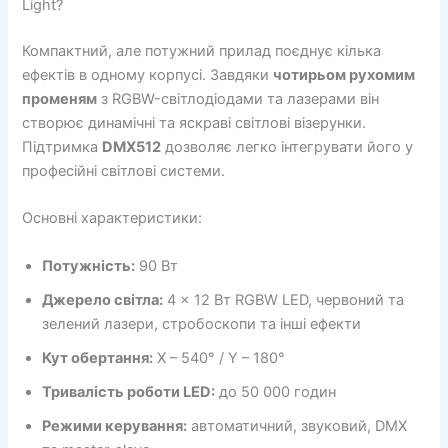
Light?
Компактний, але потужний прилад поєднує кілька
ефектів в одному корпусі. Завдяки
чотирьом рухомим
променям
з RGBW-світлодіодами та лазерами він
створює динамічні та яскраві світлові візерунки.
Підтримка
DMX512
дозволяє легко інтегрувати його у
професійні світлові системи.
Основні характеристики:
Потужність:
90 Вт
Джерело світла:
4 × 12 Вт RGBW LED, червоний та
зелений лазери, стробоскопи та інші ефекти
Кут обертання:
X – 540° / Y – 180°
Тривалість роботи LED:
до 50 000 годин
Режими керування:
автоматичний, звуковий, DMX