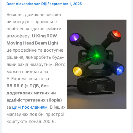
Door
Alexander van Dijl
/
september 1, 2025
Весілля, домашня вечірка
чи концерт – правильне
освітлення здатне змінити
атмосферу.
U’King 90W
Moving Head Beam Light
–
це професійне та доступне
рішення, яке зробить будь-
який захід незабутнім. Його
можна придбати на
AliExpress всього за
68,99 € (з ПДВ, без
додаткових митних чи
адміністративних зборів)
за
цим посиланням
. В інших
магазинах подібні пристрої
коштують понад 200 €.