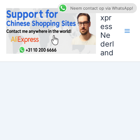
Ga
AliE
Neem contact op via WhatsApp!
naar
xpr
de
ess
inhoud
Ne
derl
and