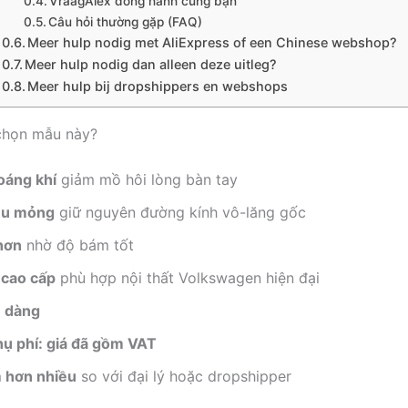
VraagAlex đồng hành cùng bạn
Câu hỏi thường gặp (FAQ)
Meer hulp nodig met AliExpress of een Chinese webshop?
Meer hulp nodig dan alleen deze uitleg?
Meer hulp bij dropshippers en webshops
chọn mẫu này?
oáng khí
giảm mồ hôi lòng bàn tay
êu mỏng
giữ nguyên đường kính vô-lăng gốc
hơn
nhờ độ bám tốt
 cao cấp
phù hợp nội thất Volkswagen hiện đại
ễ dàng
ụ phí: giá đã gồm VAT
m hơn nhiều
so với đại lý hoặc dropshipper