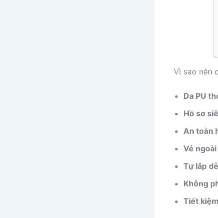
Vì sao nên 
Da PU th
Hồ sơ si
An toàn 
Vẻ ngoài
Tự lắp d
Không ph
Tiết kiệ