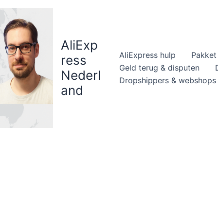
AliExp
AliExpress hulp
Pakket 
ress
Geld terug & disputen
Nederl
Dropshippers & webshops
and