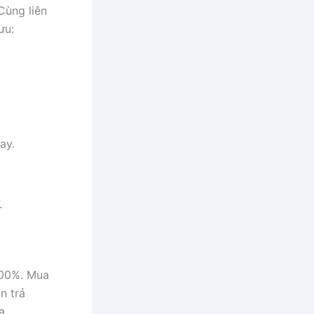
 Cùng liên
ưu:
ay.
.
400%. Mua
n trả
a