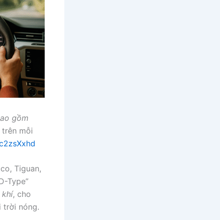
bao gồm
 trên mỗi
/_c2zsXxhd
co, Tiguan,
 D-Type”
 khí
, cho
 trời nóng.