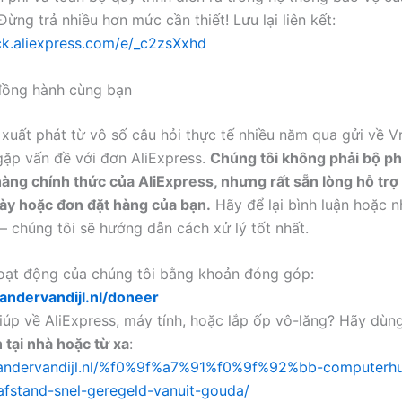
Đừng trả nhiều hơn mức cần thiết! Lưu lại liên kết:
lick.aliexpress.com/e/_c2zsXxhd
đồng hành cùng bạn
y xuất phát từ vô số câu hỏi thực tế nhiều năm qua gửi về V
ặp vấn đề với đơn AliExpress.
Chúng tôi không phải bộ p
àng chính thức của AliExpress, nhưng rất sẵn lòng hỗ trợ 
ày hoặc đơn đặt hàng của bạn.
Hãy để lại bình luận hoặc 
chúng tôi sẽ hướng dẫn cách xử lý tốt nhất.
oạt động của chúng tôi bằng khoản đóng góp:
xandervandijl.nl/doneer
iúp về AliExpress, máy tính, hoặc lắp ốp vô-lăng? Hãy dùn
 tại nhà hoặc từ xa
:
exandervandijl.nl/%f0%9f%a7%91%f0%9f%92%bb-computerhu
afstand-snel-geregeld-vanuit-gouda/