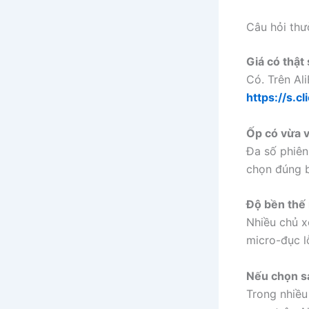
Câu hỏi thư
Giá có thật
Có. Trên Ali
https://s.c
Ốp có vừa 
Đa số phiên
chọn đúng b
Độ bền thế
Nhiều chủ 
micro-đục l
Nếu chọn sa
Trong nhiều