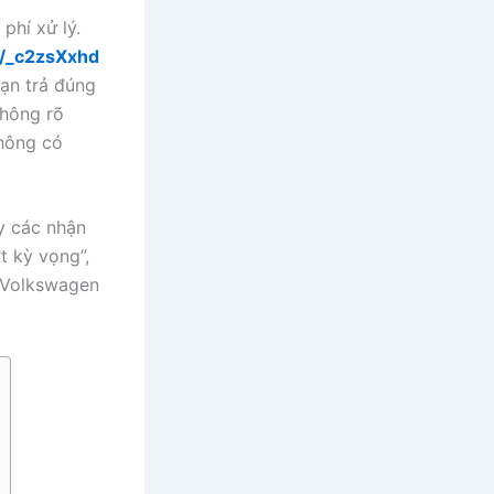
phí xử lý.
/e/_c2zsXxhd
Bạn trả đúng
không rõ
hông có
y các nhận
t kỳ vọng”,
e Volkswagen