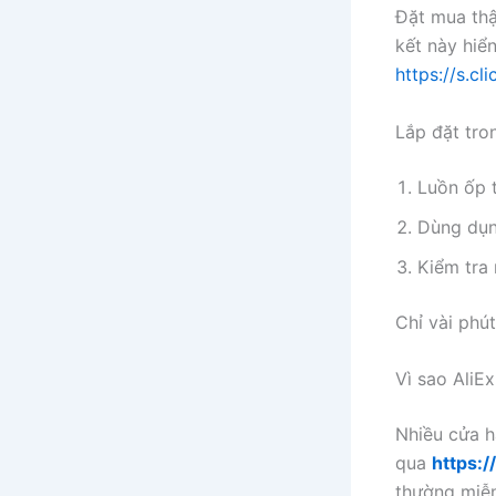
Đặt mua th
kết này hiển
https://s.c
Lắp đặt tro
Luồn ốp 
Dùng dụn
Kiểm tra 
Chỉ vài phút
Vì sao AliE
Nhiều cửa h
qua
https:/
thường miễn