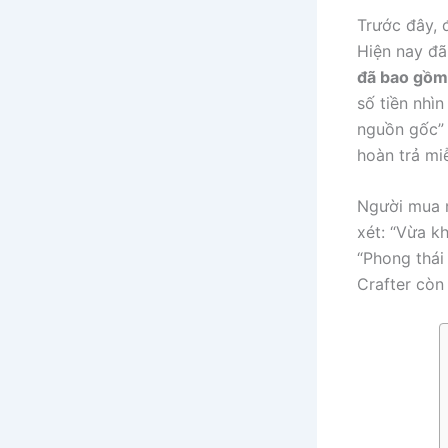
Trước đây, 
Hiện nay đã
đã bao gồm
số tiền nhìn
nguồn gốc” 
hoàn trả miễ
Người mua n
xét: “Vừa k
“Phong thái
Crafter còn