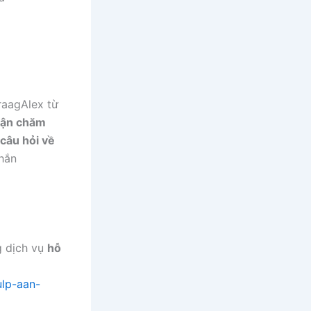
raagAlex từ
hận chăm
câu hỏi về
nhắn
g dịch vụ
hỗ
lp-aan-