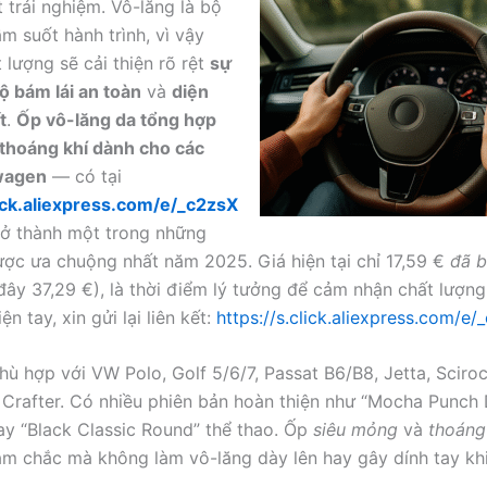
 trải nghiệm. Vô-lăng là bộ
m suốt hành trình, vì vậy
 lượng sẽ cải thiện rõ rệt
sự
ộ bám lái an toàn
và
diện
t
.
Ốp vô-lăng da tổng hợp
thoáng khí dành cho các
wagen
— có tại
lick.aliexpress.com/e/_c2zsX
ở thành một trong những
ợc ưa chuộng nhất năm 2025. Giá hiện tại chỉ 17,59 €
đã 
đây 37,29 €), là thời điểm lý tưởng để cảm nhận chất lượng
ện tay, xin gửi lại liên kết:
https://s.click.aliexpress.com/e
ù hợp với VW Polo, Golf 5/6/7, Passat B6/B8, Jetta, Sciroc
 Crafter. Có nhiều phiên bản hoàn thiện như “Mocha Punch
hay “Black Classic Round” thể thao. Ốp
siêu mỏng
và
thoáng
m chắc mà không làm vô-lăng dày lên hay gây dính tay khi