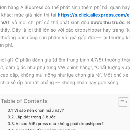
đơn hàng AliExpress có thể phát sinh thêm phí hải quan hay 
 khác: mức giá hiển thị tại
https://s.click.aliexpress.com
 VAT
và mọi chi phí có thể phát sinh đều
được thu trước
. 
 thấy. Đây là lợi thế lớn so với các dropshipper hay trang “
thường bán cùng sản phẩm với giá gấp đôi — lại thường k
n phí.
ói gì? Ở phần đánh giá (điểm trung bình 4,7/5) thường thấ
hít, cảm giác như phụ tùng VW chính hãng”, “Chất lượng vượ
 cao cấp, không mùi nồng như lựa chọn giá rẻ”. Một chủ x
 chia sẻ ốp ôm rất phẳng — không nhăn hay gợn sóng.
Table of Contents
Vì sao nên chọn mẫu này?
Lắp đặt trong 3 bước
Vì sao AliExpress chứ không phải dropshipper?