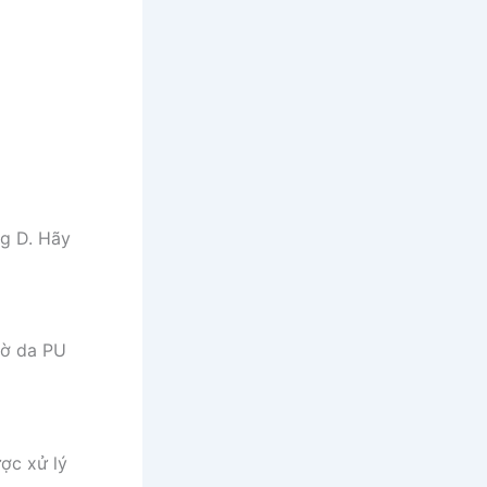
g D. Hãy
hờ da PU
ược xử lý