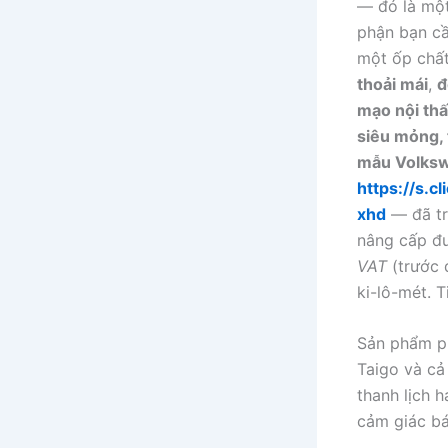
— đó là một
phận bạn cầ
một ốp chất
thoải mái
,
đ
mạo nội thấ
siêu mỏng, 
mẫu Volks
https://s.c
xhd
— đã tr
nâng cấp đư
VAT
(trước 
ki-lô-mét. Ti
Sản phẩm ph
Taigo và cả
thanh lịch 
cảm giác bá