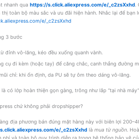
ật nhanh qua
https://s.click.aliexpress.com/e/_c2zsXxhd
.
 thị toàn bộ màu sắc và ưu đãi hiện hành. Nhắc lại để bạn l
lick.aliexpress.com/e/_c2zsXxhd
ng 3 bước
từ đỉnh vô-lăng, kéo đều xuống quanh vành.
g cụ đi kèm (hoặc tay) để căng chắc, canh thẳng đường m
mũi chỉ: khi ổn định, da PU sẽ tự ôm theo dáng vô-lăng.
 là có lớp hoàn thiện gọn gàng, trông như lắp “tại nhà máy”
xpress chứ không phải dropshipper?
àng địa phương bán đúng mặt hàng này với biên lợi 200–
/s.click.aliexpress.com/e/_c2zsXxhd
là
mua từ nguồn
. Hoà
 phí và toàn bộ quy trình diễn ra trong hệ thống bảo vệ củ