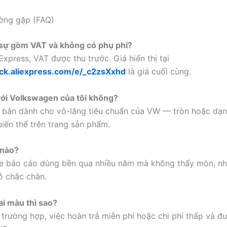
ờng gặp (FAQ)
 sự gồm VAT và không có phụ phí?
Express, VAT được thu trước. Giá hiển thị tại
lick.aliexpress.com/e/_c2zsXxhd
là giá cuối cùng.
với Volkswagen của tôi không?
 bản dành cho vô-lăng tiêu chuẩn của VW — tròn hoặc dạn
iến thể trên trang sản phẩm.
 nào?
xe báo cáo dùng bền qua nhiều năm mà không thấy mòn, n
ỗ chắc chắn.
i màu thì sao?
 trường hợp, việc hoàn trả miễn phí hoặc chi phí thấp và đ