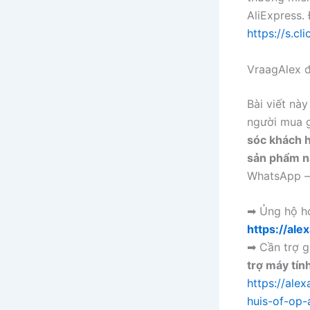
AliExpress. 
https://s.c
VraagAlex 
Bài viết nà
người mua g
sóc khách h
sản phẩm n
WhatsApp — 
➡ Ủng hộ h
https://ale
➡ Cần trợ g
trợ máy tính
https://al
huis-of-op-