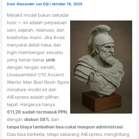
Door
Alexander van Dijl
/
oktober 18, 2025
Merakit model bukan sekadar
hobi — ini adalah perpaduan
seni, sejarah, relaksasi, dan
kreativitas murni. Jika Anda
menyukai detail halus dan
ingin membangun sesuatu
yang benar-benar
unik
dengan tangan sendiri,
Unassambled 1/10 Ancient
Warrior Man Bust Resin figure
miniature model kit
dari
AliExpress adalah pilihan
tepat. Harganya hanya
€11,26 sudah termasuk PPN
,
dengan
diskon 58%
dan
tanpa biaya tambahan bea cukai maupun administrasi
.
Dulu bisa berbeda, tetapi sekarang AliExpress menghitung