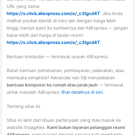
URL yang sama:
https://s.click.aliexpress.com/e/_c3Igcd4T
. Jika Anda
melihat produk identik di toko lain dengan harga lebih
tinggi, hampir pasti itu sumbernya dari AliExpress —
jangan
bayar lebih dari harga di tautan resmi
:
https://s.click.aliexpress.com/e/_c3Igcd4T
.
Bantuan komputer — termasuk urusan AliExpress
Butuh bantuan pemesanan, pembayaran, pelacakan, atau
membuka sengketa? Alexander van Dijl menyediakan
bantuan komputer ke rumah atau jarak jauh
— termasuk
untuk masalah AliExpress:
lihat detailnya di sini
.
Tentang situs ini
Situs ini lahir dari ribuan pertanyaan yang dulu masuk ke
website VraagAlex.
Kami bukan layanan pelanggan resmi
AliExpress
, namun kami dengan senang hati membantu