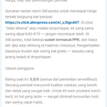
Harga, nilai, dan perlindungan pembeli
Gunakan tautan resmi AliExpress untuk mendapat harga
terbaik langsung dari penjual:
https://s.click.aliexpress.com/e/_c3Igcd4T
. Di situs
“tidak dikenal” atau melalui dropshipper, kit yang sama
sering dijual €40–€70 —
jangan membayar lebih
. Di
AliExpress, total belanja
sudah termasuk PPN
, dan biaya
lain (jika ada) dihitung di halaman checkout. Pengembalian
biasanya mudah dan sering kali gratis — sesuatu yang
jarang terjadi di dropshipper.
Ulasan pengguna
Rating saat ini:
5,0/5
(semua dari pembelian terverifikasi).
Seorang pembeli menyoroti kualitas cetakan yang bersih
dan detail yang sangat baik. Untuk kit resin produksi batch
kecil, ini hal yang lazim — sangat diminati komunitas hobi
dan sering cepat habis.