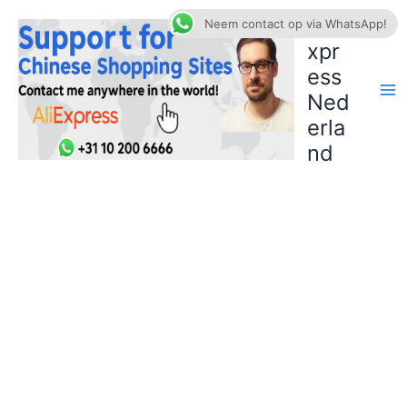
Ga
AliE
Neem contact op via WhatsApp!
naar
xpr
de
ess
inhoud
Ned
erla
nd