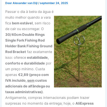
Door
Alexander van Dijl
/
september 24, 2025
Passar o dia à beira da água é
muito melhor quando a vara
fica
bem estável
, sem risco
de cair ou escorregar. O
30/40cm Double Rings
Single Fork Fishing Rod
Holder Bank Fishing Ground
Rod Bracket
faz exatamente
isso: oferece
estabilidade,
conforto e durabilidade
por
um preço mínimo. Custa
apenas
€2,89 (preço com
IVA incluído,
sem
custos
adicionais de alfândega ou
taxas administrativas)
.
Antigamente, compras internacionais podiam trazer
surpresas no momento da entrega; hoje, o
AliExpress