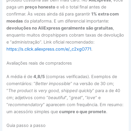
produto costuma sair bem mais caro. No
AliExpress
, você
paga um
preço honesto
e vê o total final antes de
confirmar. Às vezes ainda dá para garantir
1% extra com
moedas
da plataforma. E um diferencial importante:
devoluções no AliExpress geralmente são gratuitas
,
enquanto muitos dropshippers cobram taxas de devolução
e “administração”. Link oficial recomendado:
https://s.click.aliexpress.com/e/_c2xgO771
.
Avaliações reais de compradores
A média é de
4,8/5
(compras verificadas). Exemplos de
comentários: “
Better impossible
” na versão de 30 cm;
“
The product is very good, shipped quickly
” para a de 40
cm; adjetivos como “
beautiful
”, “
great
”, “
love
” e
“
recommendatory
” aparecem com frequência. Em resumo:
um acessório simples que
cumpre o que promete
.
Guia passo a passo