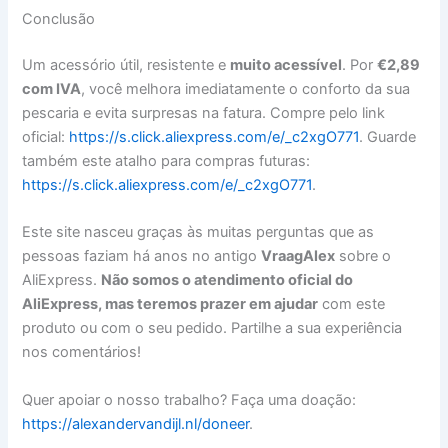
Conclusão
Um acessório útil, resistente e
muito acessível
. Por
€2,89
com IVA
, você melhora imediatamente o conforto da sua
pescaria e evita surpresas na fatura. Compre pelo link
oficial:
https://s.click.aliexpress.com/e/_c2xgO771
. Guarde
também este atalho para compras futuras:
https://s.click.aliexpress.com/e/_c2xgO771
.
Este site nasceu graças às muitas perguntas que as
pessoas faziam há anos no antigo
VraagAlex
sobre o
AliExpress.
Não somos o atendimento oficial do
AliExpress, mas teremos prazer em ajudar
com este
produto ou com o seu pedido. Partilhe a sua experiência
nos comentários!
Quer apoiar o nosso trabalho? Faça uma doação:
https://alexandervandijl.nl/doneer
.