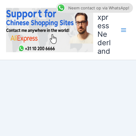
Ga
AliE
Neem contact op via WhatsApp!
naar
xpr
de
ess
inhoud
Ne
derl
and