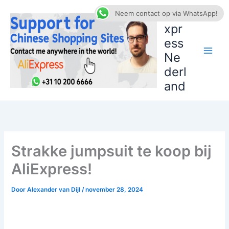
Ga
AliE
Neem contact op via WhatsApp!
naar
xpr
de
ess
inhoud
Ne
derl
and
Strakke jumpsuit te koop bij
AliExpress!
Door
Alexander van Dijl
/
november 28, 2024