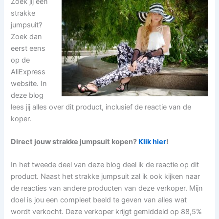
Zoek jij een
strakke
jumpsuit?
Zoek dan
eerst eens
op de
AliExpress
website. In
deze blog
lees jij alles over dit product, inclusief de reactie van de
koper.
Direct jouw strakke jumpsuit kopen?
Klik hier
!
In het tweede deel van deze blog deel ik de reactie op dit
product. Naast het strakke jumpsuit zal ik ook kijken naar
de reacties van andere producten van deze verkoper. Mijn
doel is jou een compleet beeld te geven van alles wat
wordt verkocht. Deze verkoper krijgt gemiddeld op 88,5%