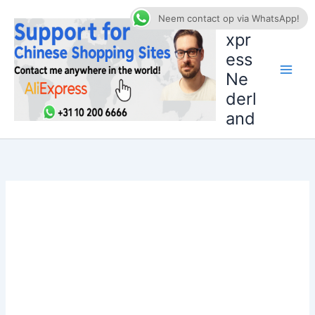
Ga
AliE
Neem contact op via WhatsApp!
naar
xpr
de
ess
inhoud
Ne
derl
and