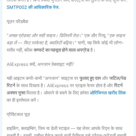
SMTP002 की आधिकारिक पेज
.
यूज़र फीडबैक
“
अच्छा प्रोडक्ट और सही साइज। डिलिवरी तेज़
।” एक और रिव्यू: “
एक साइज
बड़ा लें — फिट परफेक्ट है, क्वालिटी बढ़िया
।” यानी, यह सिर्फ कोई भी लॉन्ग-
स्लीव नहीं, बल्कि
कम्फर्ट का महसूस होने वाला अपग्रेड
है।
AliExpress क्यों, अनजान वेबसाइट नहीं?
यही आइटम कभी-कभी “अनजान” साइट्स पर
फुलाए हुए दाम
और
जटिल/पेड
रिटर्न
के साथ दिखता है। AliExpress पर प्राइस फेयर होता है और
रिटर्न
अक्सर मुफ्त
मिलता है। ओवरपे से बचने के लिए हमेशा
ओरिजिनल खरीद लिंक
का ही इस्तेमाल करें।
प्रैक्टिकल यूज़
हाइकिंग, क्लाइम्बिंग, जिम या डेली स्टाइल — यह लेयर आपके रिद्म के साथ
चलती है। हल्की, पसीना मैनेज करने वाली फैब्रिक इसे ट्रैवल-फ्रेंडली बनाती