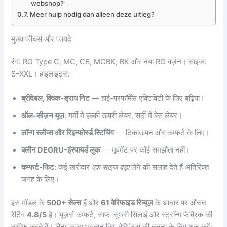
webshop?
Meer hulp nodig dan alleen deze uitleg?
मुख्य फीचर्स और फायदे
रंग: RG Type C, MC, CB, MCBK, BK और नया RG वर्ज़न। साइज:
S–XXL। हाइलाइट्स:
ब्रीदेबल, क्विक-ड्राय निट
— हाई-परफॉर्मेंस एक्टिविटी के लिए बढ़िया।
ऑल-सीज़न यूज़
: गर्मी में हल्की ऊपरी लेयर, सर्दी में बेस लेयर।
लॉन्ग स्लीव्स और रिइन्फोर्स्ड स्टिचिंग
— टिकाऊपन और कम्फर्ट के लिए।
क्लीन DEGRU-इंस्पायर्ड लुक
— मूवमेंट पर कोई समझौता नहीं।
कम्फर्ट-फिट
: कई खरीदार
एक साइज बड़ा
लेने की सलाह देते हैं अतिरिक्त
जगह के लिए।
इस मॉडल के
500+ सेल्स
हैं और
61 वेरिफाइड रिव्यूज़
के आधार पर औसत
रेटिंग
4.8/5
है। यूज़र्स कम्फर्ट, साफ-सुथरी सिलाई और स्ट्रॉन्ग फैब्रिक की
तारीफ करते हैं। बिना ज़्यादा भुगतान किए वेरिएंट्स की तुलना के लिए शुरू करें: