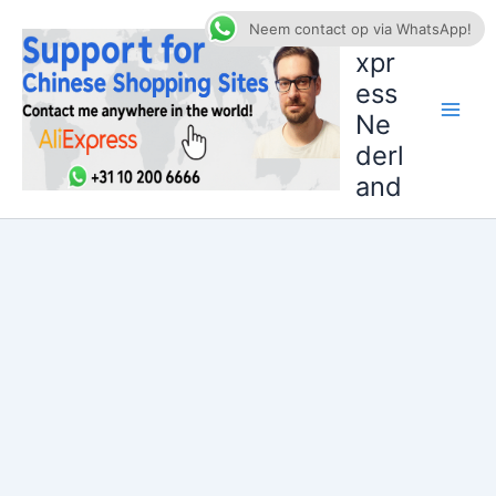
Ga
AliE
Neem contact op via WhatsApp!
naar
xpr
de
ess
inhoud
Ne
derl
and