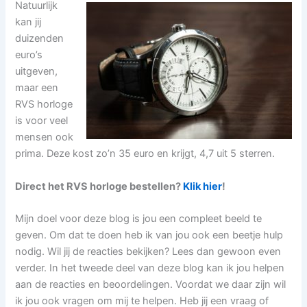
Natuurlijk
kan jij
duizenden
euro’s
uitgeven,
maar een
RVS horloge
is voor veel
mensen ook
prima. Deze kost zo’n 35 euro en krijgt, 4,7 uit 5 sterren.
Direct het RVS horloge bestellen?
Klik hier
!
Mijn doel voor deze blog is jou een compleet beeld te
geven. Om dat te doen heb ik van jou ook een beetje hulp
nodig. Wil jij de reacties bekijken? Lees dan gewoon even
verder. In het tweede deel van deze blog kan ik jou helpen
aan de reacties en beoordelingen. Voordat we daar zijn wil
ik jou ook vragen om mij te helpen. Heb jij een vraag of