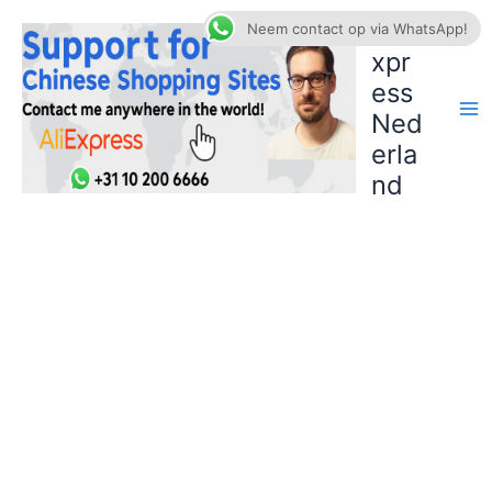
Ga
AliE
Neem contact op via WhatsApp!
naar
xpr
de
ess
inhoud
Ned
erla
nd