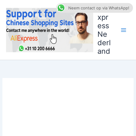
Ga
AliE
Neem contact op via WhatsApp!
naar
xpr
de
ess
inhoud
Ne
derl
and