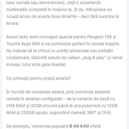
taxe vamale sau administrare), obții o experiență
multimedia completă în mașina ta. Și da, AliExpress se
ocupă acum de aceste taxe dinainte – deci fără surprize la
livrare.
Acest radio este conceput special pentru Peugeot 108 și
Toyota Aygo B40 și se potrivește perfect în bordul mașinii.
Nu trebuie să te chinui cu unități universale sau instalări
costisitoare. Datorită setului de cabluri „plug & play” și ramei
incluse, totul este gata imediat.
Ce primești pentru prețul acesta?
În funcție de versiunea aleasă, poți comanda această
unitate în diverse configurații – de la varianta de bază cu
2GB RAM și 32GB stocare până la una puternică cu 12GB
RAM și 256GB spațiu, suportând cameră 360° și DVR.
De exemplu, versiunea populară
B 4G 64G
oferă: