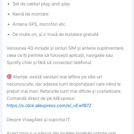
Set de cabluri plug-and-play
Ramă de montare
Antena GPS, microfon etc.
De multe ori, și o trusă de instalare gratuită
Versiunea 4G include și sloturi SIM și antene suplimentare,
ceea ce îți permite să folosești aplicații, navigație sau
Spotify chiar și fără să conectezi telefonul.
Atenție: există versiuni mai ieftine pe site-uri
necunoscute, dar adesea sunt dropshipperi care vând la
prețuri mai mari. Retururile sunt mai dificile și costisitoare.
Comandă direct de pe AliExpress:
https://s.click.aliexpress.com/e/_oEwfB7Z
Despre VraagAlex și suportul IT
Acest blog s-a născut din multele întrebări primite prin