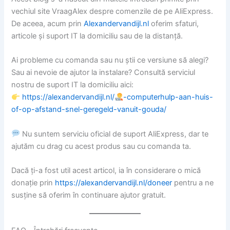
vechiul site VraagAlex despre comenzile de pe AliExpress.
De aceea, acum prin
Alexandervandijl.nl
oferim sfaturi,
articole și suport IT la domiciliu sau de la distanță.
Ai probleme cu comanda sau nu știi ce versiune să alegi?
Sau ai nevoie de ajutor la instalare? Consultă serviciul
nostru de suport IT la domiciliu aici:
https://alexandervandijl.nl/
-computerhulp-aan-huis-
of-op-afstand-snel-geregeld-vanuit-gouda/
Nu suntem serviciu oficial de suport AliExpress, dar te
ajutăm cu drag cu acest produs sau cu comanda ta.
Dacă ți-a fost util acest articol, ia în considerare o mică
donație prin
https://alexandervandijl.nl/doneer
pentru a ne
susține să oferim în continuare ajutor gratuit.