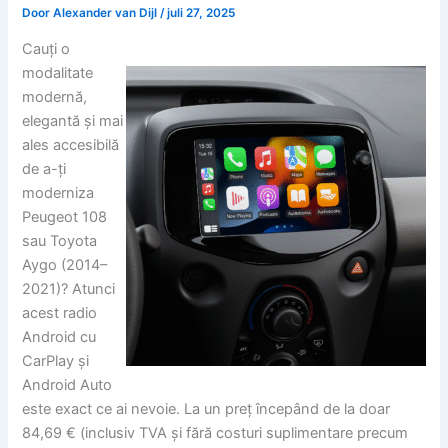
Door
Alexander van Dijl
/
juli 27, 2025
Cauți o
modalitate
modernă,
elegantă și mai
ales accesibilă
de a-ți
moderniza
Peugeot 108
sau Toyota
Aygo (2014–
2021)? Atunci
acest radio
Android cu
CarPlay și
Android Auto
este exact ce ai nevoie. La un preț începând de la doar
84,69 € (inclusiv TVA și fără costuri suplimentare precum