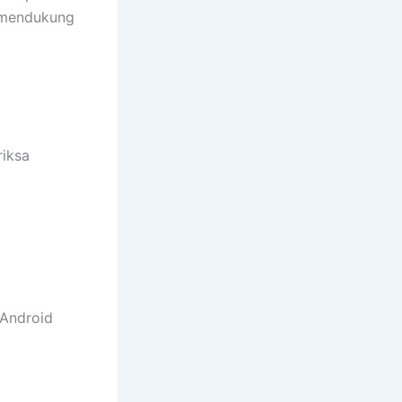
k mendukung
iksa
 Android