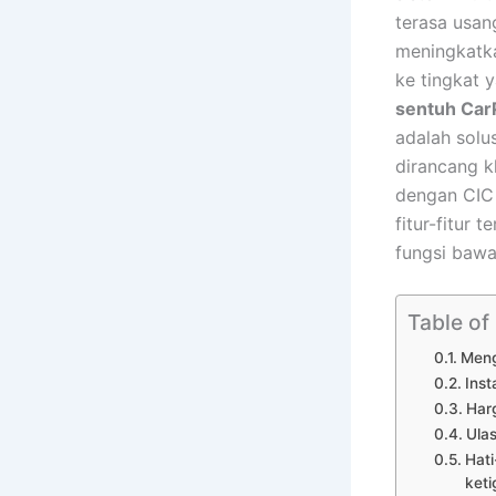
terasa usan
meningkatk
ke tingkat 
sentuh CarP
adalah solu
dirancang 
dengan CIC
fitur-fitur
fungsi bawa
Table of
Meng
Inst
Har
Ula
Hati
keti