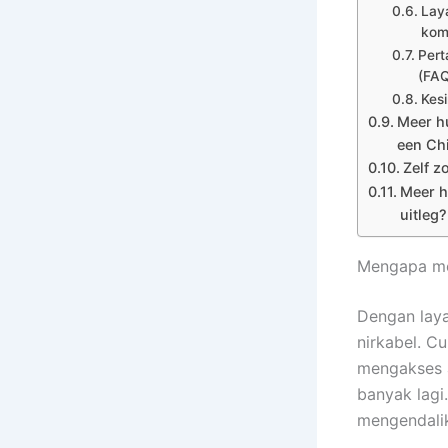
Lay
kom
Pert
(FA
Kes
Meer hu
een Ch
Zelf z
Meer h
uitleg?
Mengapa mem
Dengan lay
nirkabel. C
mengakses a
banyak lagi
mengendalik