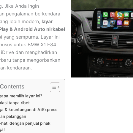
g. Jika Anda ingin
an pengalaman berkendara
yang lebih modern,
layar
lay & Android Auto nirkabel
si yang sempurna. Layar ini
khusus untuk BMW X1 E84
 iDrive dan menghadirkan
 terbaru tanpa mengorbankan
an kendaraan.
 Contents
apa memilih layar ini?
alasi tanpa ribet
ga & keuntungan di AliExpress
san pelanggan
-hati dengan penjual pihak
ga!