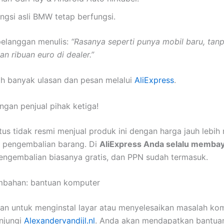
ngsi asli BMW tetap berfungsi.
pelanggan menulis:
“Rasanya seperti punya mobil baru, tan
n ribuan euro di dealer.”
ih banyak ulasan dan pesan melalui
AliExpress
.
ngan penjual pihak ketiga!
tus tidak resmi menjual produk ini dengan harga jauh lebih
n pengembalian barang. Di
AliExpress Anda selalu membay
pengembalian biasanya gratis, dan PPN sudah termasuk.
mbahan: bantuan komputer
an untuk menginstal layar atau menyelesaikan masalah ko
unjungi
Alexandervandijl.nl
. Anda akan mendapatkan bantua