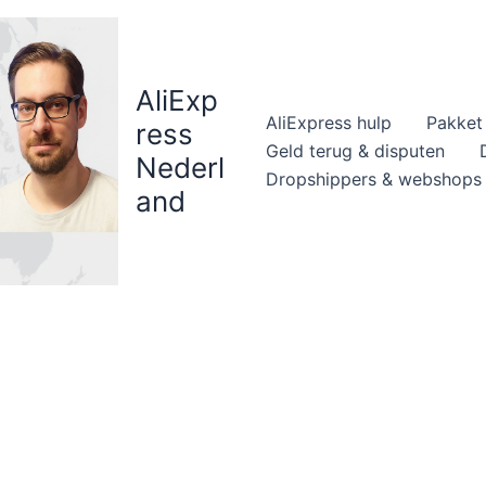
AliExp
AliExpress hulp
Pakket 
ress
Geld terug & disputen
Nederl
Dropshippers & webshops
and