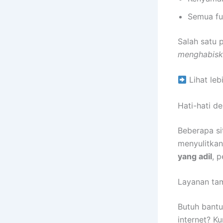
Semua fu
Salah satu 
menghabiska
Lihat leb
Hati-hati de
Beberapa si
menyulitka
yang adil
, 
Layanan ta
Butuh bantu
internet? K