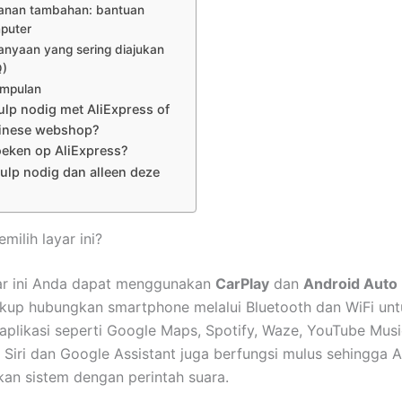
anan tambahan: bantuan
puter
anyaan yang sering diajukan
Q)
impulan
lp nodig met AliExpress of
inese webshop?
oeken op AliExpress?
ulp nodig dan alleen deze
ilih layar ini?
ar ini Anda dapat menggunakan
CarPlay
dan
Android Auto
ukup hubungkan smartphone melalui Bluetooth dan WiFi unt
plikasi seperti Google Maps, Spotify, Waze, YouTube Musi
. Siri dan Google Assistant juga berfungsi mulus sehingga 
an sistem dengan perintah suara.