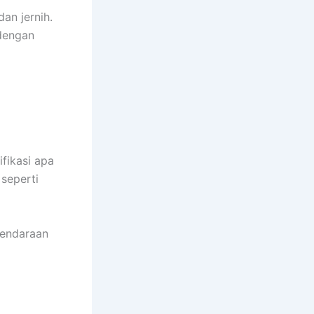
an jernih.
engan
ifikasi apa
seperti
kendaraan