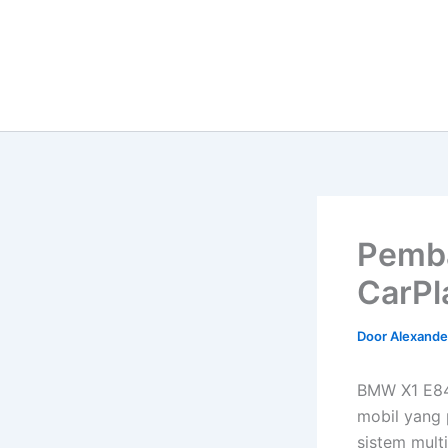
Pemba
CarPl
Door
Alexander
BMW X1 E84
mobil yang 
sistem mult