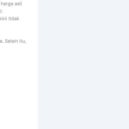
 harga asli
i:
ini tidak
 Selain itu,