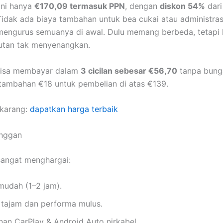
ini hanya
€170,09 termasuk PPN
, dengan
diskon 54%
dari
Tidak ada biaya tambahan untuk bea cukai atau administras
mengurus semuanya di awal. Dulu memang berbeda, tetapi k
jutan tak menyenangkan.
bisa membayar dalam
3 cicilan sebesar €56,70
tanpa bunga.
tambahan €18 untuk pembelian di atas €139.
karang:
dapatkan harga terbaik
anggan
sangat menghargai:
 mudah (1–2 jam).
 tajam dan performa mulus.
an CarPlay & Android Auto nirkabel.