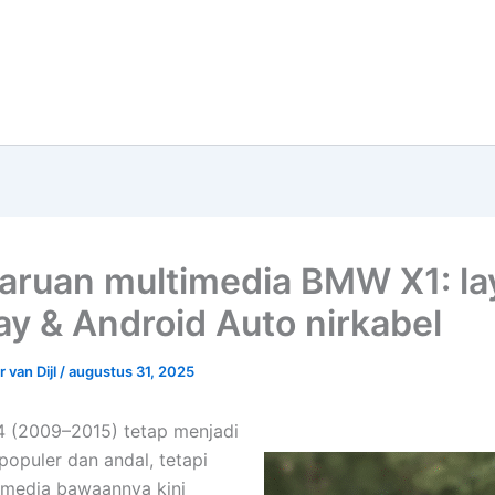
ruan multimedia BMW X1: la
ay & Android Auto nirkabel
 van Dijl
/
augustus 31, 2025
 (2009–2015) tetap menjadi
populer dan andal, tetapi
imedia bawaannya kini