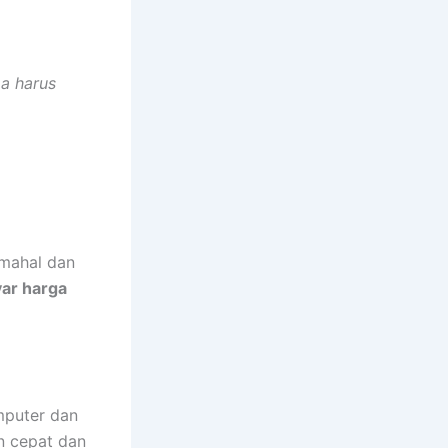
pa harus
 mahal dan
ar harga
mputer dan
n cepat dan