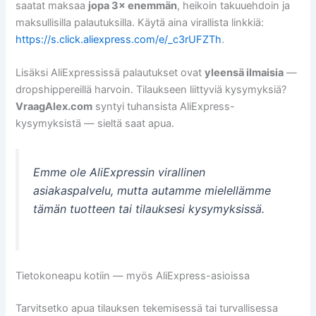
saatat maksaa
jopa 3× enemmän
, heikoin takuuehdoin ja
maksullisilla palautuksilla. Käytä aina virallista linkkiä:
https://s.click.aliexpress.com/e/_c3rUFZTh
.
Lisäksi AliExpressissä palautukset ovat
yleensä ilmaisia
—
dropshippereillä harvoin. Tilaukseen liittyviä kysymyksiä?
VraagAlex.com
syntyi tuhansista AliExpress-
kysymyksistä — sieltä saat apua.
Emme ole AliExpressin virallinen
asiakaspalvelu, mutta autamme mielellämme
tämän tuotteen tai tilauksesi kysymyksissä.
Tietokoneapu kotiin — myös AliExpress-asioissa
Tarvitsetko apua tilauksen tekemisessä tai turvallisessa