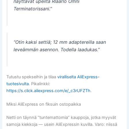
näyttävät upeilta Rlaarlo Omni
Terminatorissani.”
“Otin kaksi settiä; 12 mm adaptereilla saan
leveämmän asennon. Todella laadukas.”
Tutustu spekseihin ja tilaa
viralliselta AliExpress-
tuotesivulta
. Pikalinkki:
https://s.click.aliexpress.com/e/_c3rUFZTh
.
Miksi AliExpress on fiksuin ostopaikka
Netti on täynnä “tuntemattomia” kauppoja, jotka myyvät
samoja kiekkoja — usein AliExpressin kuvilla. Varo: niissä