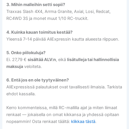
3. Mihin malleihin setti sopii?
Traxxas Slash 4X4, Arrma Granite, Axial, Losi, Redcat,
RC4WD 3S ja monet muut 1/10 RC-truckit.
4. Kuinka kauan toimitus kestää?
Yleensä 7–14 päivää AliExpressin kautta alueesta riippuen.
5. Onko piilokuluja?
Ei. 27,79 €
sisältää ALV:n
, eikä
lisätulleja tai hallinnollisia
maksuja
veloiteta.
6. Entä jos en ole tyytyväinen?
AliExpressissä palautukset ovat tavallisesti ilmaisia. Tarkista
ehdot kassalla.
Kerro kommenteissa, millä RC-mallilla ajat ja miten liimaat
renkaat — jokaisella on omat kikkansa ja yhdessä opitaan
nopeammin! Osta renkaat täältä:
klikkaa tästä
.