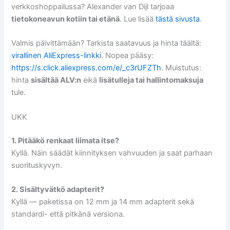
verkkoshoppailussa? Alexander van Dijl tarjoaa
tietokoneavun kotiin tai etänä
. Lue lisää
tästä sivusta
.
Valmis päivittämään? Tarkista saatavuus ja hinta täältä:
virallinen AliExpress-linkki
. Nopea pääsy:
https://s.click.aliexpress.com/e/_c3rUFZTh
. Muistutus:
hinta
sisältää ALV:n
eikä
lisätulleja tai hallintomaksuja
tule.
UKK
1. Pitääkö renkaat liimata itse?
Kyllä. Näin säädät kiinnityksen vahvuuden ja saat parhaan
suorituskyvyn.
2. Sisältyvätkö adapterit?
Kyllä — paketissa on 12 mm ja 14 mm adapterit sekä
standardi- että pitkänä versiona.