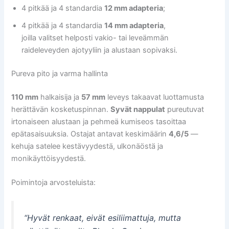
4 pitkää ja 4 standardia
12 mm adapteria
;
4 pitkää ja 4 standardia
14 mm adapteria
,
joilla valitset helposti vakio- tai leveämmän
raideleveyden ajotyyliin ja alustaan sopivaksi.
Pureva pito ja varma hallinta
110 mm
halkaisija ja
57 mm
leveys takaavat luottamusta
herättävän kosketuspinnan.
Syvät nappulat
pureutuvat
irtonaiseen alustaan ja pehmeä kumiseos tasoittaa
epätasaisuuksia. Ostajat antavat keskimäärin
4,6/5
—
kehuja satelee kestävyydestä, ulkonäöstä ja
monikäyttöisyydestä.
Poimintoja arvosteluista:
“Hyvät renkaat, eivät esiliimattuja, mutta