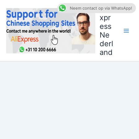
Ga
AliE
Neem contact op via WhatsApp!
naar
xpr
de
ess
inhoud
Ne
derl
and