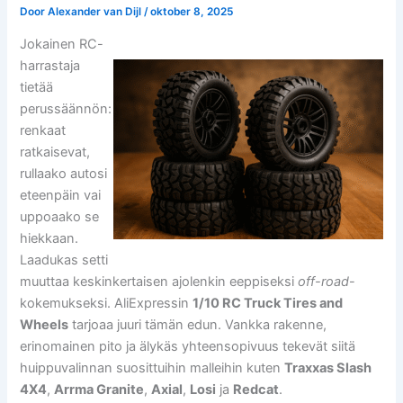
Door
Alexander van Dijl
/
oktober 8, 2025
Jokainen RC-
harrastaja
tietää
perussäännön:
renkaat
ratkaisevat,
rullaako autosi
eteenpäin vai
uppoaako se
hiekkaan.
Laadukas setti
muuttaa keskinkertaisen ajolenkin eeppiseksi
off-road
-
kokemukseksi. AliExpressin
1/10 RC Truck Tires and
Wheels
tarjoaa juuri tämän edun. Vankka rakenne,
erinomainen pito ja älykäs yhteensopivuus tekevät siitä
huippuvalinnan suosittuihin malleihin kuten
Traxxas Slash
4X4
,
Arrma Granite
,
Axial
,
Losi
ja
Redcat
.