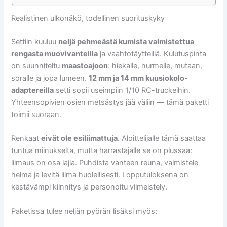
Realistinen ulkonäkö, todellinen suorituskyky
Settiin kuuluu
neljä pehmeästä kumista valmistettua
rengasta muovivanteilla
ja vaahtotäytteillä. Kulutuspinta
on suunniteltu
maastoajoon
: hiekalle, nurmelle, mutaan,
soralle ja jopa lumeen.
12 mm ja 14 mm kuusiokolo-
adaptereilla
setti sopii useimpiin 1/10 RC-truckeihin.
Yhteensopivien osien metsästys jää väliin — tämä paketti
toimii suoraan.
Renkaat
eivät ole esiliimattuja
. Aloittelijalle tämä saattaa
tuntua miinukselta, mutta harrastajalle se on plussaa:
liimaus on osa lajia. Puhdista vanteen reuna, valmistele
helma ja levitä liima huolellisesti. Lopputuloksena on
kestävämpi kiinnitys ja personoitu viimeistely.
Paketissa tulee neljän pyörän lisäksi myös: