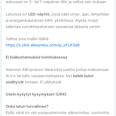
autossasi on 5- tai 7-napainen liitin ja valitse sen mukaan.
Laturissa on
LED-näyttö
, josta näet virran, ajan, lämpötilan
ja energiankulutuksen kWh-yksiköissä. Älykäs muisti
tallentaa suosikkiasetuksesi seuraavaa latausta varten.
Valitse oma mallisi täältä:
https://s.click.aliexpress.com/e/_oFLKSa9
Ei lisäkustannuksia toimituksessa
Aiemmin AliExpressin tilauksista saattoi joutua maksamaan
ALV:n tai tullin vastaanotettaessa. Nyt
kaikki kulut
sisältyvät
hintaan. Ei yllätyksiä!
Usein kysytyt kysymykset (UKK)
Onko laturi turvallinen?
Kyllä, siinä on viisi suojauskerrosta: ylikuormitus, vuotovirta,