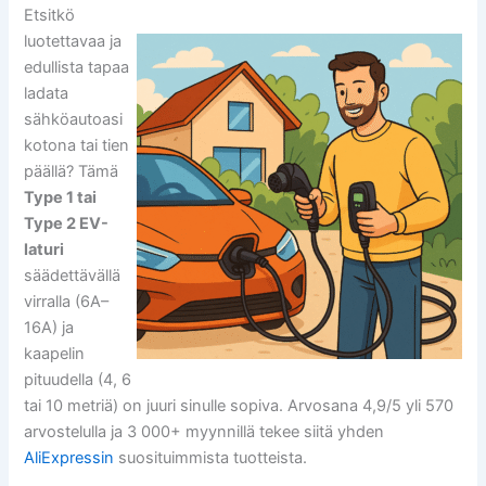
Etsitkö
luotettavaa ja
edullista tapaa
ladata
sähköautoasi
kotona tai tien
päällä? Tämä
Type 1 tai
Type 2 EV-
laturi
säädettävällä
virralla (6A–
16A) ja
kaapelin
pituudella (4, 6
tai 10 metriä) on juuri sinulle sopiva. Arvosana 4,9/5 yli 570
arvostelulla ja 3 000+ myynnillä tekee siitä yhden
AliExpressin
suosituimmista tuotteista.