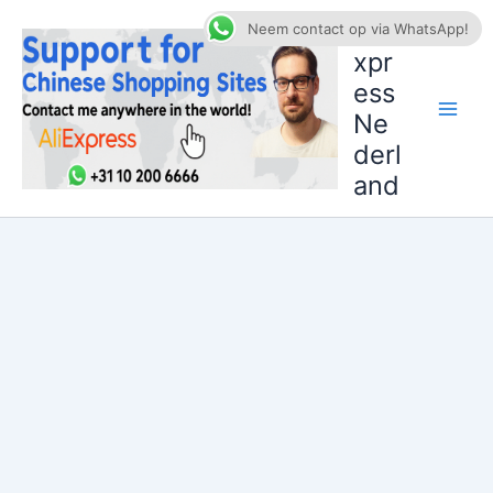
Ga
AliE
Neem contact op via WhatsApp!
naar
xpr
de
ess
inhoud
Ne
derl
and