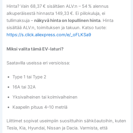
Hinta? Vain 68,37 € sisältäen ALV:n – 54 % alennus
alkuperäisestä hinnasta 149,33 €. Ei piilokuluja, ei
tullimaksuja –
näkyvä hinta on lopullinen hinta
. Hinta
sisältää ALV:n, toimituksen ja takuun. Katso tuote:
https://s.click.aliexpress.com/e/_oFLKSa9
Miksi valita tämä EV-laturi?
Saatavilla useissa eri versioissa:
Type 1 tai Type 2
16A tai 32A
Yksivaiheinen tai kolmivaiheinen
Kaapelin pituus 4–10 metriä
Liittimet sopivat useimpiin suosittuihin sähköautoihin, kuten
Tesla, Kia, Hyundai, Nissan ja Dacia. Varmista, että