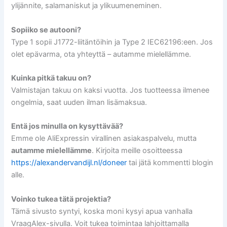
ylijännite, salamaniskut ja ylikuumeneminen.
Sopiiko se autooni?
Type 1 sopii J1772-liitäntöihin ja Type 2 IEC62196:een. Jos
olet epävarma, ota yhteyttä – autamme mielellämme.
Kuinka pitkä takuu on?
Valmistajan takuu on kaksi vuotta. Jos tuotteessa ilmenee
ongelmia, saat uuden ilman lisämaksua.
Entä jos minulla on kysyttävää?
Emme ole AliExpressin virallinen asiakaspalvelu, mutta
autamme mielellämme
. Kirjoita meille osoitteessa
https://alexandervandijl.nl/doneer
tai jätä kommentti blogin
alle.
Voinko tukea tätä projektia?
Tämä sivusto syntyi, koska moni kysyi apua vanhalla
VraagAlex-sivulla. Voit tukea toimintaa lahjoittamalla