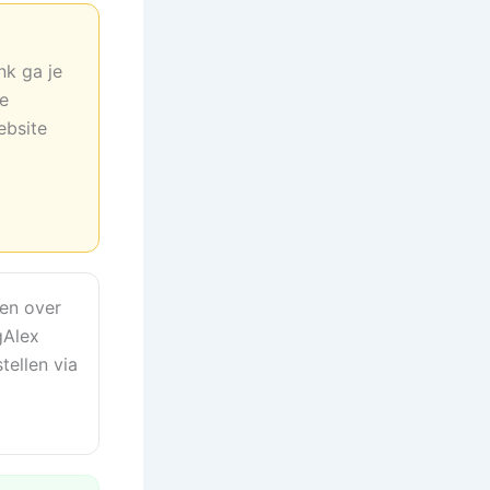
nk ga je
ne
ebsite
en over
gAlex
tellen via