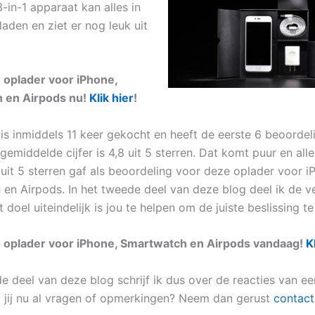
3-in-1 apparaat kan alles in
aden en ziet er nog leuk uit
 oplader voor iPhone,
 en Airpods nu!
Klik hier
!
 is inmiddels 11 keer gekocht en heeft de eerste 6 beoordel
gemiddelde cijfer is 4,8 uit 5 sterren. Dat komt puur en all
 uit 5 sterren gaf als beoordeling voor deze oplader voor i
en Airpods. In het tweede deel van deze blog deel ik de v
t doel uiteindelijk is jou te helpen om de juiste beslissing t
w oplader voor iPhone, Smartwatch en Airpods vandaag!
K
de deel van deze blog schrijf ik dus over de reacties van e
 jij nu al vragen of opmerkingen? Neem dan gerust
contact