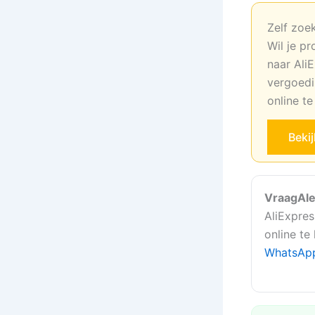
Zelf zoe
Wil je pr
naar AliE
vergoedi
online t
Beki
VraagAle
AliExpres
online te
WhatsAp