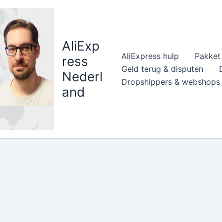
AliExp
AliExpress hulp
Pakket 
ress
Geld terug & disputen
Nederl
Dropshippers & webshops
and