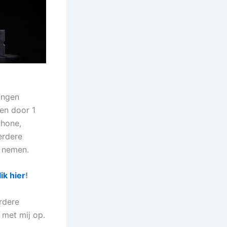
ingen
een door 1
Phone,
erdere
e nemen.
lik hier
!
erdere
met mij op.