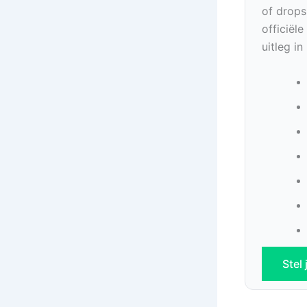
of drops
officiël
uitleg i
Stel