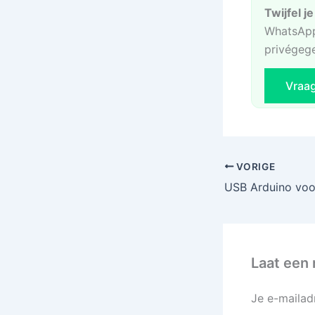
Twijfel j
WhatsApp
privégeg
Vraa
VORIGE
Laat een 
Je e-mailad