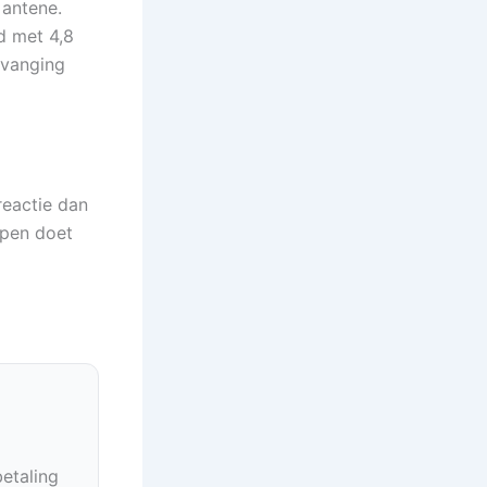
 antene.
d met 4,8
rvanging
reactie dan
open doet
betaling