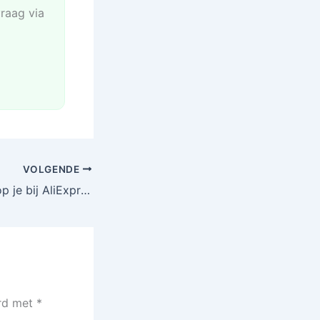
vraag via
VOLGENDE
BBC Micro:bit koop je bij AliExpress
erd met
*