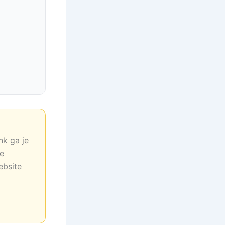
nk ga je
ne
ebsite