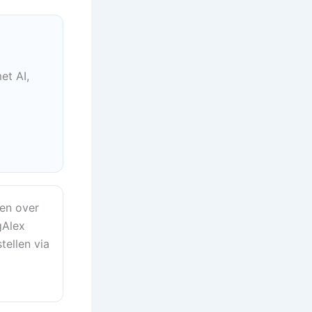
et AI,
en over
gAlex
tellen via