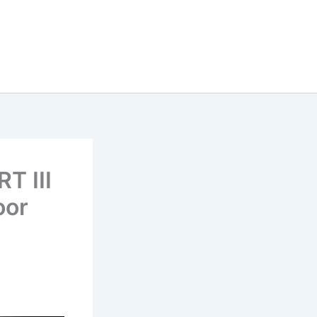
T III
oor