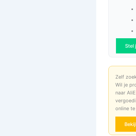
Stel
Zelf zoe
Wil je pr
naar AliE
vergoedi
online t
Beki