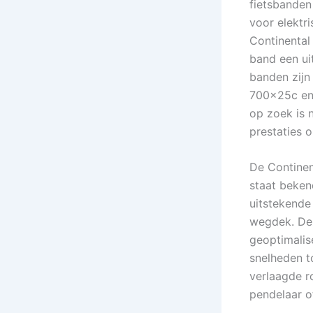
fietsbanden
voor elektri
Continental
band een ui
banden zijn
700x25c en
op zoek is 
prestaties 
De Continen
staat beken
uitstekende
wegdek. Dez
geoptimalis
snelheden t
verlaagde r
pendelaar of