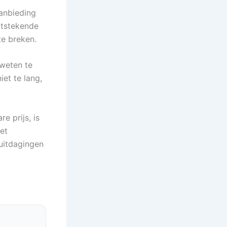
anbieding
itstekende
te breken.
weten te
et te lang,
e prijs, is
et
uitdagingen