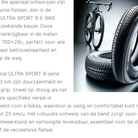
 die speciaal ontworpen zijn
sche fietsen, dan is de
 ULTRA SPORT III E-BIKE
tstekende keuze. Deze
 verkrijgbaar in de maten
 700x28c, perfect voor wie
naar betrouwbaarheid en
op de weg.
tal ULTRA SPORT III serie
d om zijn duurzaamheid en
 grip, zowel op droog als nat
e specifieke versie is
eerd voor e-bikes, waardoor je veilig en comfortabel kunt 
ot 25 km/u. Het robuuste ontwerp van de band zorgt voor
olweerstand en verhoogde levensduur, essentieel voor de d
 de recreatieve fietser.