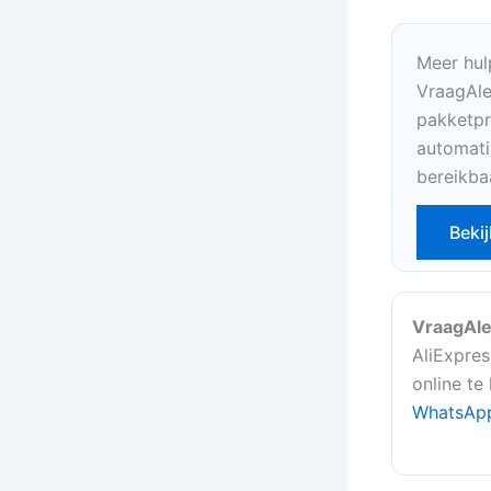
Meer hul
VraagAle
pakketpr
automati
bereikba
Bekij
VraagAle
AliExpres
online te
WhatsAp