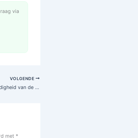
vraag via
VOLGENDE
Ontdek de veelzijdigheid van de Carston 20 Inch Vouwfiets – Een Stedelijk Vervoerswonder
erd met
*