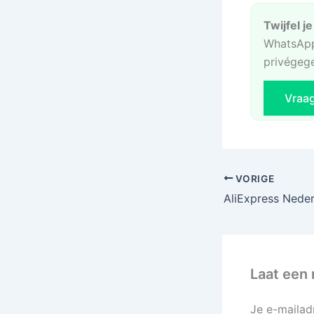
Twijfel j
WhatsApp
privégeg
Vraa
VORIGE
Laat een 
Je e-mailad