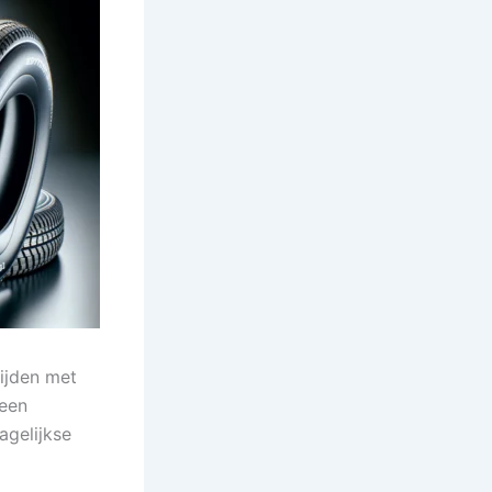
rijden met
 een
agelijkse