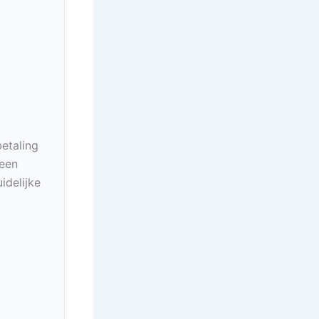
betaling
geen
idelijke