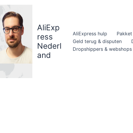
AliExp
AliExpress hulp
Pakket 
ress
Geld terug & disputen
Nederl
Dropshippers & webshops
and