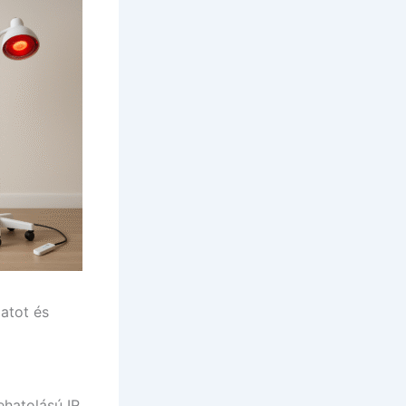
latot és
ehatolású IR