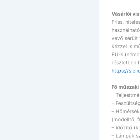
Vásárlói vi
Friss, hitel
használható
vevő sérült 
kézzel is m
EU-s (német
részletben f
https://s.c
Fő műszaki
– Teljesítm
– Feszültsé
– Hőmérsékl
(modelltől 
– Időzítő (k
– Lámpák sz