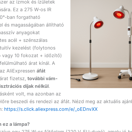
zer az izmok és ízületek
tására. Ez a 275 W-os IR
0°-ban forgatható
kel és magasságában állítható
masszív anyagokat
es acél + szénszálas
ntuitív kezelést (folytonos
vagy 10 fokozat + időzítő)
elülmúlható árat kínál. A
: az AliExpressen
áfát
árat fizetsz,
további vám-
sztrációs díjak nélkül
.
ásként volt, ma azonban az
előre beszedi és rendezi az áfát. Nézd meg az aktuális aján
n:
https://s.click.aliexpress.com/e/_oEDnvXX
n ez a lámpa?
szíve egy 275 W-os fűtőelem (220 V, EU-dugó), amely jó b