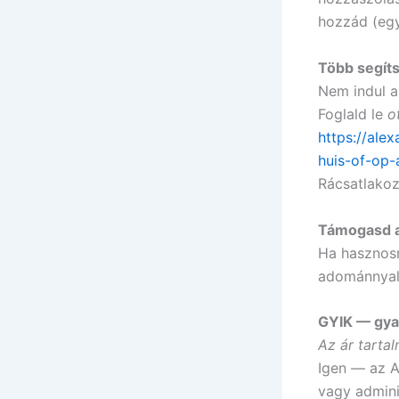
hozzád (egy
Több segíts
Nem indul a
Foglald le
o
https://al
huis-of-op-
Rácsatlakoz
Támogasd 
Ha hasznosn
adománnya
GYIK — gya
Az ár tarta
Igen — az A
vagy adminis