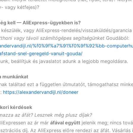
- vagy kétfejes)?
ég kell — AliExpress-ügyekben is?
 készülék, vagy AliExpress-rendelés/visszaküldés/garancia
tthoni vagy távoli számítógépes segítségünket
Goudából:
exandervandijl.nl/%f0%9f%a7%91%f0%9f%92%bb-computerhu
afstand-snel-geregeld-vanuit-gouda/
unk, beállítjuk és javaslatot adunk a legjobb megoldásra.
a munkánkat
ak találtad ezt a független útmutatót, támogathatsz mink
l:
https://alexandervandijl.nl/doneer
kori kérdések
lmazza az áfát? Lesznek még plusz díjak?
liExpressen az ár már
áfával együtt
jelenik meg; nincs tov
ztrációs díj. Az AliExpress előre rendezi az áfát. Vásárlás i