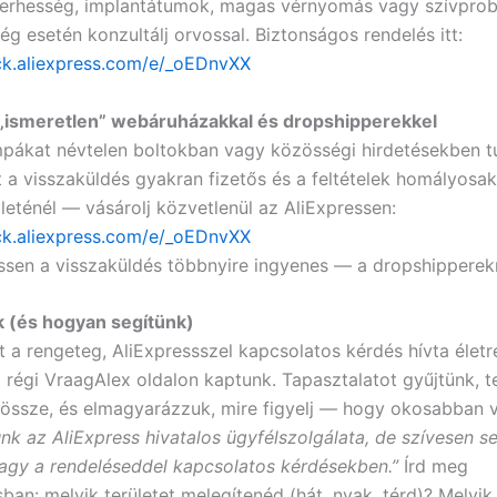
terhesség, implantátumok, magas vérnyomás vagy szívpro
ég esetén konzultálj orvossal. Biztonságos rendelés itt:
lick.aliexpress.com/e/_oEDnvXX
 „ismeretlen” webáruházakkal és dropshipperekkel
pákat névtelen boltokban vagy közösségi hirdetésekben tú
t a visszaküldés gyakran fizetős és a feltételek homályosak
lleténél — vásárolj közvetlenül az AliExpressen:
lick.aliexpress.com/e/_oEDnvXX
ssen a visszaküldés többnyire ingyenes — a dropshipperekn
k (és hogyan segítünk)
t a rengeteg, AliExpressszel kapcsolatos kérdés hívta életr
 régi VraagAlex oldalon kaptunk. Tapasztalatot gyűjtünk, 
 össze, és elmagyarázzuk, mire figyelj — hogy okosabban v
k az AliExpress hivatalos ügyfélszolgálata, de szívesen se
agy a rendeléseddel kapcsolatos kérdésekben.”
Írd meg
an: melyik területet melegítenéd (hát, nyak, térd)? Melyik v