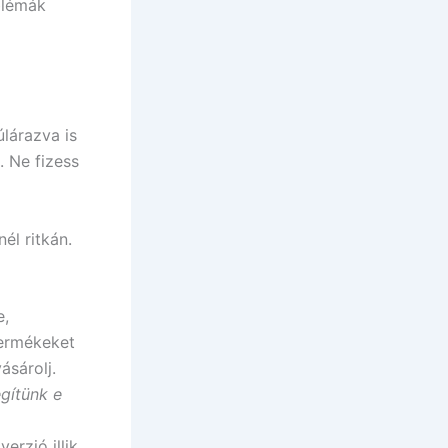
blémák
lárazva is
. Ne fizess
él ritkán.
e,
termékeket
ásárolj.
gítünk e
erzió illik