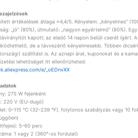
sszajelzések
esített értékelések átlaga ≈4,4/5. Kényelem: „kényelmes” (10
ság: „jó” (80%), útmutató: „nagyon egyértelmű” (80%). Egy
távirányítót kapott; az eladó 14 napon belüli cserét ígért. 
űködtethető, de a távvezérlő kényelmesebb. Többen dicsér
országi) szállítást is. Az aznapi árat, kuponokat és a kam
izetési lehetőséget itt ellenőrizheted:
lick.aliexpress.com/e/_oEDnvXX
 adatok
ény: 275 W fejenként
g: 220 V (EU-dugó)
et: 0–115 °C (32–239 °F), folytonos szabályzás vagy 10 fo
függően)
étfejes): 5–60 perc
áma: 1 vagy 2 (360°-os fordulat)