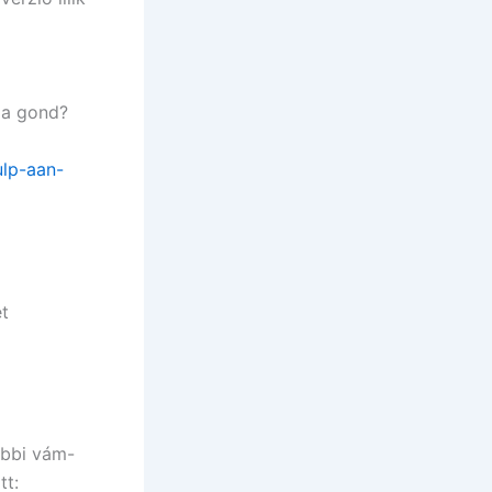
 a gond?
lp-aan-
et
ábbi vám-
tt: