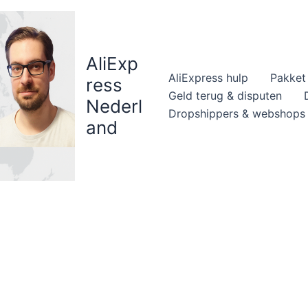
AliExp
AliExpress hulp
Pakket 
ress
Geld terug & disputen
Nederl
Dropshippers & webshops
and