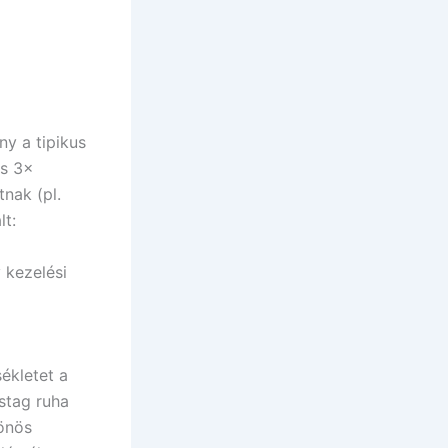
y a tipikus
és 3×
nak (pl.
lt:
 kezelési
ékletet a
stag ruha
lönös