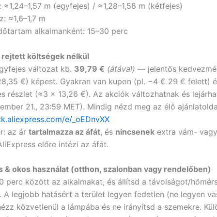
 ≈1,24–1,57 m (egyfejes) / ≈1,28–1,58 m (kétfejes)
z: ≈1,6–1,7 m
időtartam alkalmanként: 15–30 perc
 rejtett költségek nélkül
egyfejes változat kb.
39,79 €
(áfával)
— jelentős kedvezmén
128,35 €) képest. Gyakran van kupon (pl. −4 € 29 € felett) 
 részlet (≈3 × 13,26 €). Az akciók változhatnak és lejárhat
ember 21., 23:59 MET). Mindig nézd meg az élő ajánlatolda
lick.aliexpress.com/e/_oEDnvXX
r: az ár
tartalmazza az áfát
, és
nincsenek
extra vám- vagy
liExpress előre intézi az áfát.
 & okos használat (otthon, szalonban vagy rendelőben)
0 perc között az alkalmakat, és állítsd a távolságot/hőmérs
 A legjobb hatásért a terület legyen fedetlen (ne legyen va
nézz közvetlenül a lámpába és ne irányítsd a szemekre. Kü