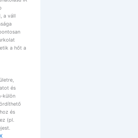
b
 a váll
ssága
 pontosan
urkolat
etik a hőt a
letre,
atot és
n-külön
ördíthető
thoz és
z (pl.
jest.
XX