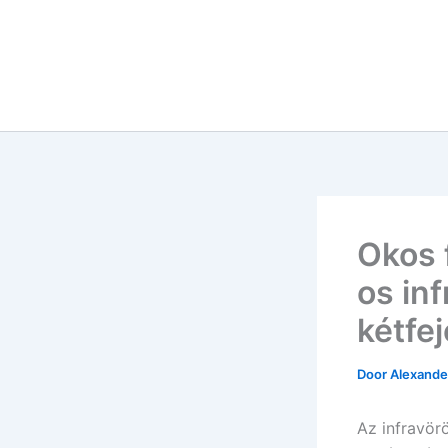
Okos 
os in
kétfej
Door
Alexander
Az infravör