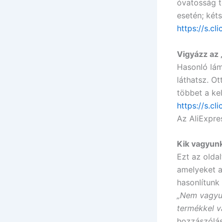
óvatosság 
esetén; kéts
https://s.c
Vigyázz az
Hasonló lám
láthatsz. Ot
többet a ke
https://s.c
Az AliExpre
Kik vagyun
Ezt az oldal
amelyeket a
hasonlítunk
„Nem vagyun
termékkel v
hozzászólásb