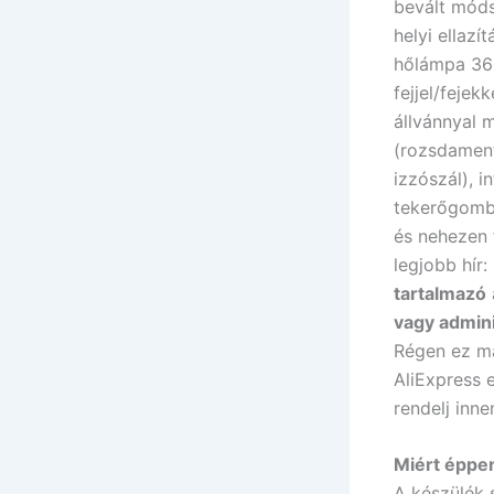
bevált móds
helyi ellazí
hőlámpa 36
fejjel/fejek
állvánnyal 
(rozsdament
izzószál), i
tekerőgomb 
és nehezen f
legjobb hír
tartalmazó
vagy admini
Régen ez m
AliExpress 
rendelj inne
Miért éppe
A készülék 