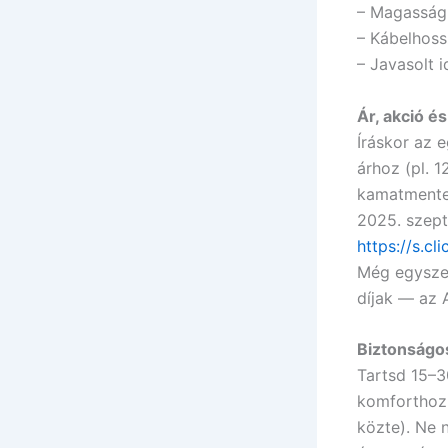
– Magasság:
– Kábelhoss
– Javasolt 
Ár, akció és
Íráskor az 
árhoz (pl. 
kamatmentes
2025. szept
https://s.c
Még egysze
díjak — az A
Biztonságos
Tartsd 15–3
komforthoz.
közte). Ne 