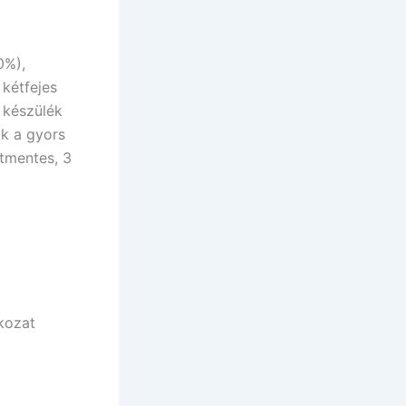
0%),
 kétfejes
A készülék
ik a gyors
atmentes, 3
kozat