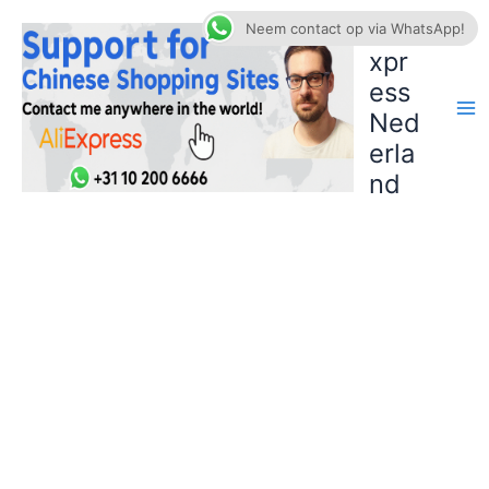
Ga
AliE
Neem contact op via WhatsApp!
naar
xpr
de
ess
inhoud
Ned
erla
nd