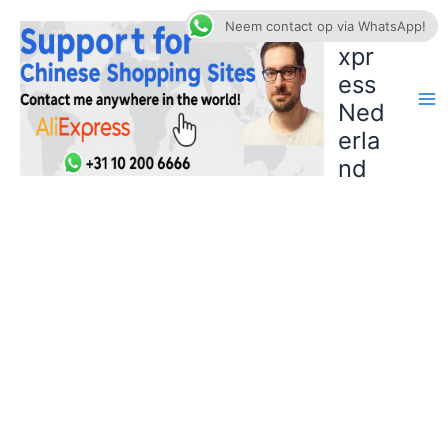
Ga
AliE
Neem contact op via WhatsApp!
naar
xpr
de
ess
inhoud
Ned
erla
nd