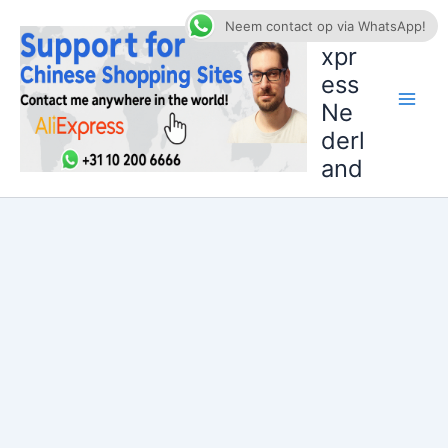
Ga
AliE
Neem contact op via WhatsApp!
naar
xpr
de
ess
inhoud
Ne
derl
and